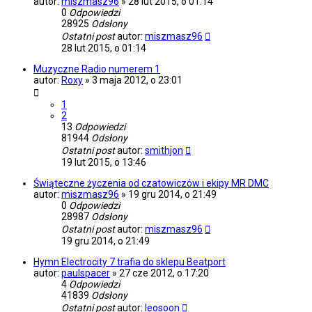
autor:
miszmasz96
»
28 lut 2015, o 01:14
0
Odpowiedzi
28925
Odsłony
Ostatni post
autor:
miszmasz96
28 lut 2015, o 01:14
Muzyczne Radio numerem 1
autor:
Roxy
»
3 maja 2012, o 23:01
1
2
13
Odpowiedzi
81944
Odsłony
Ostatni post
autor:
smithjon
19 lut 2015, o 13:46
Świąteczne życzenia od czatowiczów i ekipy MR DMC
autor:
miszmasz96
»
19 gru 2014, o 21:49
0
Odpowiedzi
28987
Odsłony
Ostatni post
autor:
miszmasz96
19 gru 2014, o 21:49
Hymn Electrocity 7 trafia do sklepu Beatport
autor:
paulspacer
»
27 cze 2012, o 17:20
4
Odpowiedzi
41839
Odsłony
Ostatni post
autor:
leosoon