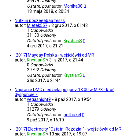
36479
Odsłony
Ostatni post
autor:
Monika08
18 maja 2018, o 20:34
Nutkiiiii poczeeebaa fesss
autor:
Mietek557
»
2 gru 2017, o 01:42
1
Odpowiedzi
31130
Odsłony
Ostatni post
autor:
KrystianS
4 gru 2017, o 21:21
[2017] Mayday Polska - wejściówki od MR
autor:
KrystianS
»
3 lis 2017, o 21:44
0
Odpowiedzi
29792
Odsłony
Ostatni post
autor:
KrystianS
3 lis 2017, o 21:44
Nagranie DMC niedziela po godz 18:00 w MP3 - ktoś
dysponuje ?
autor:
vegasnight9
»
8 paź 2017, o 19:54
1
Odpowiedzi
31279
Odsłony
Ostatni post
autor:
neilhazel
9 paź 2017, o 16:10
[2017] Electrocity "Ostatni Rozdział" - wejściówki od MR
autor:
KrystianS
»
13 sie 2017, o 19:07