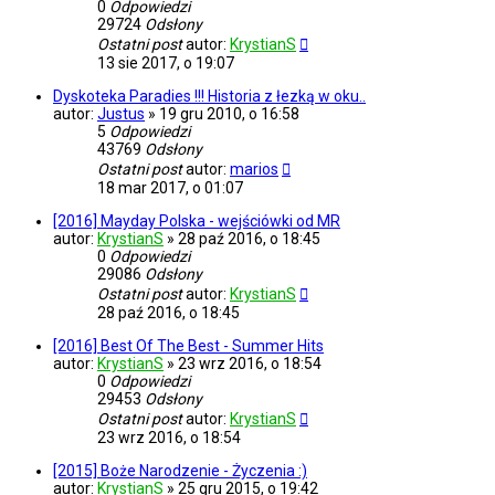
0
Odpowiedzi
29724
Odsłony
Ostatni post
autor:
KrystianS
13 sie 2017, o 19:07
Dyskoteka Paradies !!! Historia z łezką w oku..
autor:
Justus
»
19 gru 2010, o 16:58
5
Odpowiedzi
43769
Odsłony
Ostatni post
autor:
marios
18 mar 2017, o 01:07
[2016] Mayday Polska - wejściówki od MR
autor:
KrystianS
»
28 paź 2016, o 18:45
0
Odpowiedzi
29086
Odsłony
Ostatni post
autor:
KrystianS
28 paź 2016, o 18:45
[2016] Best Of The Best - Summer Hits
autor:
KrystianS
»
23 wrz 2016, o 18:54
0
Odpowiedzi
29453
Odsłony
Ostatni post
autor:
KrystianS
23 wrz 2016, o 18:54
[2015] Boże Narodzenie - Życzenia :)
autor:
KrystianS
»
25 gru 2015, o 19:42