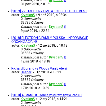
Ostatni post
autor:
KrystianS
31 paź 2020, o 01:59
[2019] 22. URODZINY DMC & 19 BEST OF THE BEST
autor:
KrystianS
»
9 paź 2019, o 22:34
0
Odpowiedzi
33785
Odsłony
Ostatni post
autor:
KrystianS
9 paź 2019, o 22:34
[2018] ELECTRONIC FAMILY POLSKA - INFORMACJE
ORGANIZACYJNE
autor:
KrystianS
»
12 sie 2018, o 18:18
0
Odpowiedzi
36586
Odsłony
Ostatni post
autor:
KrystianS
12 sie 2018, o 18:18
Richard Durand vs Woody Van Eyden?
autor:
Desper
»
5 lip 2018, o 18:33
2
Odpowiedzi
35837
Odsłony
Ostatni post
autor:
KrystianS
17 lip 2018, o 10:39
[2018] A State Of Trance w Muzycznym Radiu !
autor:
KrystianS
»
12 sty 2018, o 14:21
2
Odpowiedzi