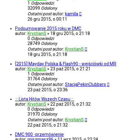
1
Odpowiedzi
32099
Odsłony
Ostatni post
autor:
kamila
26 gru 2015, o 00:11
Podsumowanie 2015 roku w DMC
autor:
KrystianS
»
18 gru 2015, o 21:18
0
Odpowiedzi
28749
Odsłony
Ostatni post
autor:
KrystianS
18 gru 2015, o 21:18
[2015] Mayday Polska & Flash90 - wejściówki od MR
autor:
KrystianS
»
23 paź 2015, o 21:21
1
Odpowiedzi
31764
Odsłony
Ostatni post
autor:
StacjaPekinClubbers
23 paź 2015, o 23:36
.:: Lista Hitów Wszech Czasu ::.
autor:
KrystianS
»
22 paź 2015, o 21:32
0
Odpowiedzi
31970
Odsłony
Ostatni post
autor:
KrystianS
22 paź 2015, o 21:32
DMC 900 -przemówienie
autor:
miszmasz96
»
11 wrz 2015, o 22:24