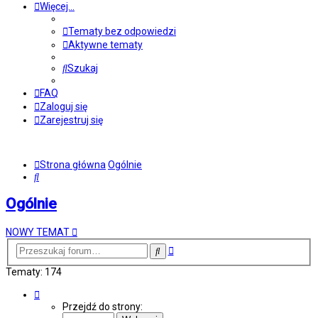
Więcej…
Tematy bez odpowiedzi
Aktywne tematy
Szukaj
FAQ
Zaloguj się
Zarejestruj się
Strona główna
Ogólnie
Szukaj
Ogólnie
NOWY TEMAT
Wyszukiwanie
Szukaj
zaawansowane
Tematy: 174
Strona
1
Przejdź do strony:
z