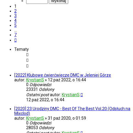
7
1
2
3
4
5
…
7
Następna
Tematy
[2022] Klubowe ćwierćwiecze DMC w Jeleniej Górze
autor:
KrystianS
»
12 paź 2022, o 16:44
0
Odpowiedzi
23331
Odsłony
Ostatni post
autor:
KrystianS
12 paź 2022, o 16:44
[2020] 23 Urodziny DMC - Best Of The Best Vol.20 (Odsłuch na
Mixclod)
autor:
KrystianS
»
31 paź 2020, o 01:59
0
Odpowiedzi
28053
Odsłony