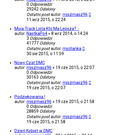
0
Odpowiedzi
29242
Odsłony
Ostatni post
autor:
miszmasz96
11 wrz 2015, o 22:24
Moja Track Lista Kto Ma Lepsza? :-
autor:
NastkaPo4
»
8 wrz 2014, o 14:24
3
Odpowiedzi
41777
Odsłony
Ostatni post
autor:
micitanka
30 sie 2015, o 11:59
Nowy Czat DMC
autor:
miszmasz96
»
19 cze 2015, o 22:07
0
Odpowiedzi
30163
Odsłony
Ostatni post
autor:
miszmasz96
19 cze 2015, o 22:07
Podziękowania !
autor:
miszmasz96
»
19 cze 2015, o 21:58
0
Odpowiedzi
28859
Odsłony
Ostatni post
autor:
miszmasz96
19 cze 2015, o 21:58
Dzień Kobiet w DMC