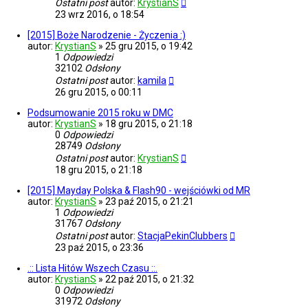
Ostatni post
autor:
KrystianS
23 wrz 2016, o 18:54
[2015] Boże Narodzenie - Życzenia :)
autor:
KrystianS
»
25 gru 2015, o 19:42
1
Odpowiedzi
32102
Odsłony
Ostatni post
autor:
kamila
26 gru 2015, o 00:11
Podsumowanie 2015 roku w DMC
autor:
KrystianS
»
18 gru 2015, o 21:18
0
Odpowiedzi
28749
Odsłony
Ostatni post
autor:
KrystianS
18 gru 2015, o 21:18
[2015] Mayday Polska & Flash90 - wejściówki od MR
autor:
KrystianS
»
23 paź 2015, o 21:21
1
Odpowiedzi
31767
Odsłony
Ostatni post
autor:
StacjaPekinClubbers
23 paź 2015, o 23:36
.:: Lista Hitów Wszech Czasu ::.
autor:
KrystianS
»
22 paź 2015, o 21:32
0
Odpowiedzi
31972
Odsłony