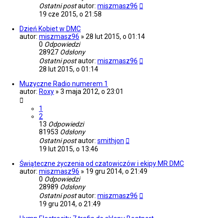
Ostatni post
autor:
miszmasz96
19 cze 2015, o 21:58
Dzień Kobiet w DMC
autor:
miszmasz96
»
28 lut 2015, o 01:14
0
Odpowiedzi
28927
Odsłony
Ostatni post
autor:
miszmasz96
28 lut 2015, o 01:14
Muzyczne Radio numerem 1
autor:
Roxy
»
3 maja 2012, o 23:01
1
2
13
Odpowiedzi
81953
Odsłony
Ostatni post
autor:
smithjon
19 lut 2015, o 13:46
Świąteczne życzenia od czatowiczów i ekipy MR DMC
autor:
miszmasz96
»
19 gru 2014, o 21:49
0
Odpowiedzi
28989
Odsłony
Ostatni post
autor:
miszmasz96
19 gru 2014, o 21:49