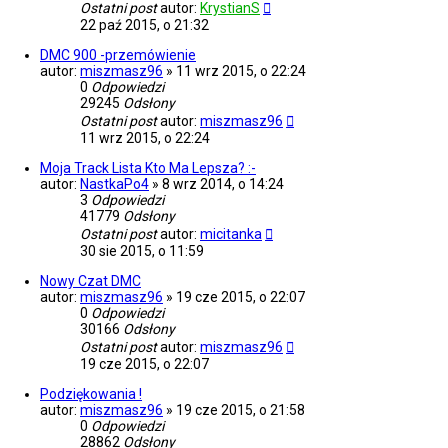
Ostatni post
autor:
KrystianS
22 paź 2015, o 21:32
DMC 900 -przemówienie
autor:
miszmasz96
»
11 wrz 2015, o 22:24
0
Odpowiedzi
29245
Odsłony
Ostatni post
autor:
miszmasz96
11 wrz 2015, o 22:24
Moja Track Lista Kto Ma Lepsza? :-
autor:
NastkaPo4
»
8 wrz 2014, o 14:24
3
Odpowiedzi
41779
Odsłony
Ostatni post
autor:
micitanka
30 sie 2015, o 11:59
Nowy Czat DMC
autor:
miszmasz96
»
19 cze 2015, o 22:07
0
Odpowiedzi
30166
Odsłony
Ostatni post
autor:
miszmasz96
19 cze 2015, o 22:07
Podziękowania !
autor:
miszmasz96
»
19 cze 2015, o 21:58
0
Odpowiedzi
28862
Odsłony