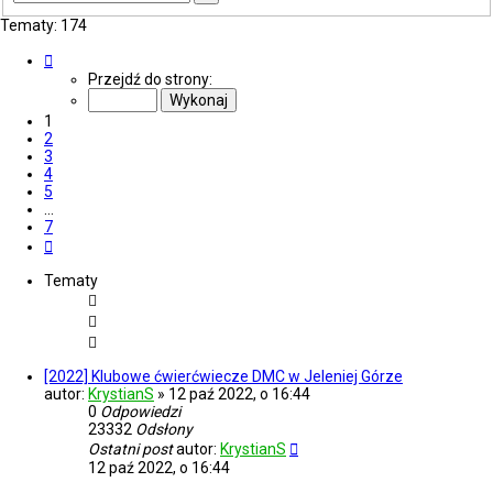
zaawansowane
Tematy: 174
Strona
1
Przejdź do strony:
z
7
1
2
3
4
5
…
7
Następna
Tematy
[2022] Klubowe ćwierćwiecze DMC w Jeleniej Górze
autor:
KrystianS
»
12 paź 2022, o 16:44
0
Odpowiedzi
23332
Odsłony
Ostatni post
autor:
KrystianS
12 paź 2022, o 16:44