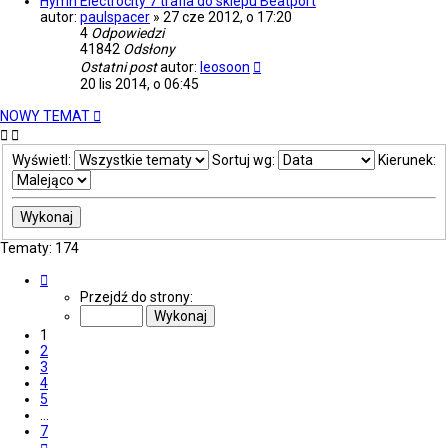
Hymn Electrocity 7 trafia do sklepu Beatport
autor:
paulspacer
»
27 cze 2012, o 17:20
4
Odpowiedzi
41842
Odsłony
Ostatni post
autor:
leosoon
20 lis 2014, o 06:45
NOWY TEMAT
Wyświetl:
Sortuj wg:
Kierunek:
Tematy: 174
Strona
1
Przejdź do strony:
z
7
1
2
3
4
5
…
7
Następna