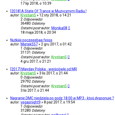
17 lip 2018, o 10:39
[2018] A State Of Trance w Muzycznym Radiu !
autor:
KrystianS
»
12 sty 2018, o 14:21
2
Odpowiedzi
36480
Odsłony
Ostatni post
autor:
Monika08
18 maja 2018, o 20:34
Nutkiiiii poczeeebaa fesss
autor:
Mietek557
»
2 gru 2017, o 01:42
1
Odpowiedzi
31131
Odsłony
Ostatni post
autor:
KrystianS
4 gru 2017, o 21:21
[2017] Mayday Polska - wejściówki od MR
autor:
KrystianS
»
3 lis 2017, o 21:44
0
Odpowiedzi
29792
Odsłony
Ostatni post
autor:
KrystianS
3 lis 2017, o 21:44
Nagranie DMC niedziela po godz 18:00 w MP3 - ktoś dysponuje ?
autor:
vegasnight9
»
8 paź 2017, o 19:54
1
Odpowiedzi
31280
Odsłony