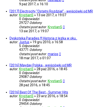
Ostatni post
autor:
neilhazel
9 paź 2017, o 16:10
[2017] Electrocity "Ostatni Rozdział" - wejściówki od MR
autor:
KrystianS
»
13 sie 2017, o 19:07
0
Odpowiedzi
29727
Odsłony
Ostatni post
autor:
KrystianS
13 sie 2017, o 19:07
Dyskoteka Paradies !!! Historia z łezką w oku..
autor:
Justus
»
19 gru 2010, o 16:58
5
Odpowiedzi
43771
Odsłony
Ostatni post
autor:
marios
18 mar 2017, o 01:07
[2016] Mayday Polska - wejściówki od MR
autor:
KrystianS
»
28 paź 2016, o 18:45
0
Odpowiedzi
29087
Odsłony
Ostatni post
autor:
KrystianS
28 paź 2016, o 18:45
[2016] Best Of The Best - Summer Hits
autor:
KrystianS
»
23 wrz 2016, o 18:54
0
Odpowiedzi
29454
Odsłony