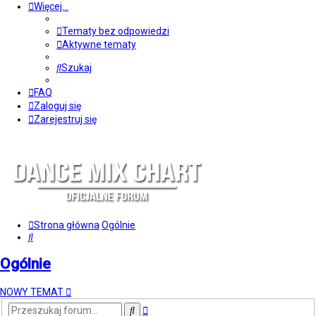
Więcej…
Tematy bez odpowiedzi
Aktywne tematy
Szukaj
FAQ
Zaloguj się
Zarejestruj się
Strona główna
Ogólnie
Szukaj
Ogólnie
NOWY TEMAT
Wyszukiwanie
Szukaj