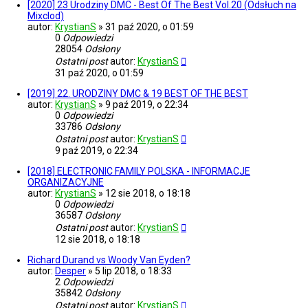
[2020] 23 Urodziny DMC - Best Of The Best Vol.20 (Odsłuch na
Mixclod)
autor:
KrystianS
»
31 paź 2020, o 01:59
0
Odpowiedzi
28054
Odsłony
Ostatni post
autor:
KrystianS
31 paź 2020, o 01:59
[2019] 22. URODZINY DMC & 19 BEST OF THE BEST
autor:
KrystianS
»
9 paź 2019, o 22:34
0
Odpowiedzi
33786
Odsłony
Ostatni post
autor:
KrystianS
9 paź 2019, o 22:34
[2018] ELECTRONIC FAMILY POLSKA - INFORMACJE
ORGANIZACYJNE
autor:
KrystianS
»
12 sie 2018, o 18:18
0
Odpowiedzi
36587
Odsłony
Ostatni post
autor:
KrystianS
12 sie 2018, o 18:18
Richard Durand vs Woody Van Eyden?
autor:
Desper
»
5 lip 2018, o 18:33
2
Odpowiedzi
35842
Odsłony
Ostatni post
autor:
KrystianS