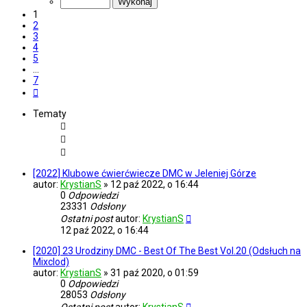
7
1
2
3
4
5
…
7
Następna
Tematy
[2022] Klubowe ćwierćwiecze DMC w Jeleniej Górze
autor:
KrystianS
»
12 paź 2022, o 16:44
0
Odpowiedzi
23331
Odsłony
Ostatni post
autor:
KrystianS
12 paź 2022, o 16:44
[2020] 23 Urodziny DMC - Best Of The Best Vol.20 (Odsłuch na
Mixclod)
autor:
KrystianS
»
31 paź 2020, o 01:59
0
Odpowiedzi
28053
Odsłony