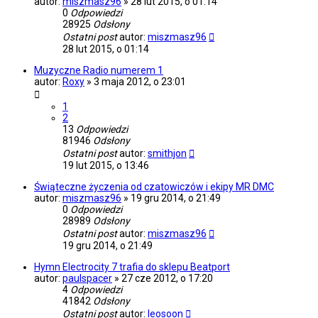
autor:
miszmasz96
»
28 lut 2015, o 01:14
0
Odpowiedzi
28925
Odsłony
Ostatni post
autor:
miszmasz96
28 lut 2015, o 01:14
Muzyczne Radio numerem 1
autor:
Roxy
»
3 maja 2012, o 23:01
1
2
13
Odpowiedzi
81946
Odsłony
Ostatni post
autor:
smithjon
19 lut 2015, o 13:46
Świąteczne życzenia od czatowiczów i ekipy MR DMC
autor:
miszmasz96
»
19 gru 2014, o 21:49
0
Odpowiedzi
28989
Odsłony
Ostatni post
autor:
miszmasz96
19 gru 2014, o 21:49
Hymn Electrocity 7 trafia do sklepu Beatport
autor:
paulspacer
»
27 cze 2012, o 17:20
4
Odpowiedzi
41842
Odsłony
Ostatni post
autor:
leosoon