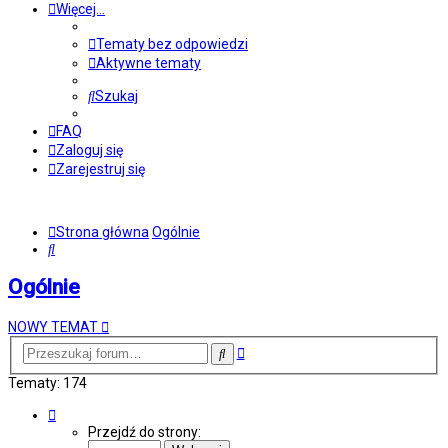
Więcej…
Tematy bez odpowiedzi
Aktywne tematy
Szukaj
FAQ
Zaloguj się
Zarejestruj się
Strona główna
Ogólnie
Szukaj
Ogólnie
NOWY TEMAT
Wyszukiwanie
Szukaj
zaawansowane
Tematy: 174
Strona
1
Przejdź do strony:
z