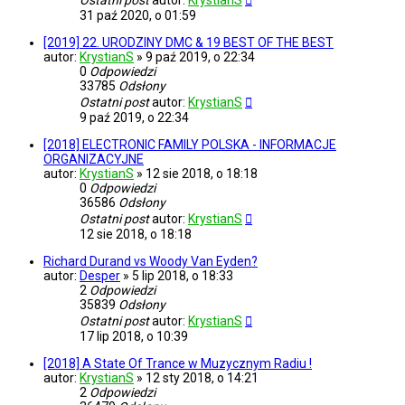
Ostatni post
autor:
KrystianS
31 paź 2020, o 01:59
[2019] 22. URODZINY DMC & 19 BEST OF THE BEST
autor:
KrystianS
»
9 paź 2019, o 22:34
0
Odpowiedzi
33785
Odsłony
Ostatni post
autor:
KrystianS
9 paź 2019, o 22:34
[2018] ELECTRONIC FAMILY POLSKA - INFORMACJE
ORGANIZACYJNE
autor:
KrystianS
»
12 sie 2018, o 18:18
0
Odpowiedzi
36586
Odsłony
Ostatni post
autor:
KrystianS
12 sie 2018, o 18:18
Richard Durand vs Woody Van Eyden?
autor:
Desper
»
5 lip 2018, o 18:33
2
Odpowiedzi
35839
Odsłony
Ostatni post
autor:
KrystianS
17 lip 2018, o 10:39
[2018] A State Of Trance w Muzycznym Radiu !
autor:
KrystianS
»
12 sty 2018, o 14:21
2
Odpowiedzi