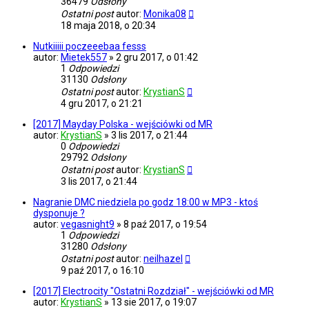
36479
Odsłony
Ostatni post
autor:
Monika08
18 maja 2018, o 20:34
Nutkiiiii poczeeebaa fesss
autor:
Mietek557
»
2 gru 2017, o 01:42
1
Odpowiedzi
31130
Odsłony
Ostatni post
autor:
KrystianS
4 gru 2017, o 21:21
[2017] Mayday Polska - wejściówki od MR
autor:
KrystianS
»
3 lis 2017, o 21:44
0
Odpowiedzi
29792
Odsłony
Ostatni post
autor:
KrystianS
3 lis 2017, o 21:44
Nagranie DMC niedziela po godz 18:00 w MP3 - ktoś
dysponuje ?
autor:
vegasnight9
»
8 paź 2017, o 19:54
1
Odpowiedzi
31280
Odsłony
Ostatni post
autor:
neilhazel
9 paź 2017, o 16:10
[2017] Electrocity "Ostatni Rozdział" - wejściówki od MR
autor:
KrystianS
»
13 sie 2017, o 19:07