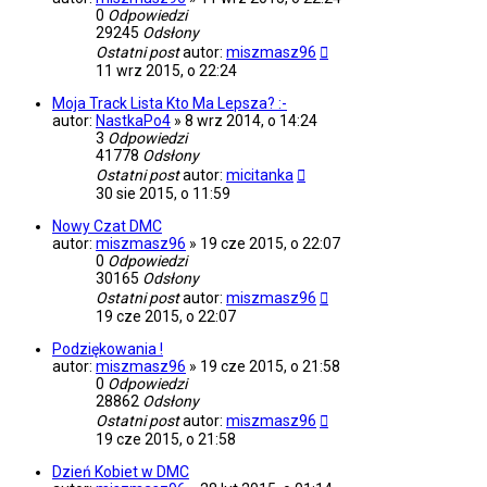
0
Odpowiedzi
29245
Odsłony
Ostatni post
autor:
miszmasz96
11 wrz 2015, o 22:24
Moja Track Lista Kto Ma Lepsza? :-
autor:
NastkaPo4
»
8 wrz 2014, o 14:24
3
Odpowiedzi
41778
Odsłony
Ostatni post
autor:
micitanka
30 sie 2015, o 11:59
Nowy Czat DMC
autor:
miszmasz96
»
19 cze 2015, o 22:07
0
Odpowiedzi
30165
Odsłony
Ostatni post
autor:
miszmasz96
19 cze 2015, o 22:07
Podziękowania !
autor:
miszmasz96
»
19 cze 2015, o 21:58
0
Odpowiedzi
28862
Odsłony
Ostatni post
autor:
miszmasz96
19 cze 2015, o 21:58
Dzień Kobiet w DMC