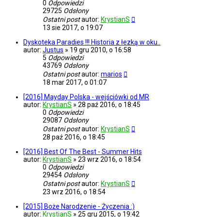
0
Odpowiedzi
29725
Odsłony
Ostatni post
autor:
KrystianS
13 sie 2017, o 19:07
Dyskoteka Paradies !!! Historia z łezką w oku..
autor:
Justus
»
19 gru 2010, o 16:58
5
Odpowiedzi
43769
Odsłony
Ostatni post
autor:
marios
18 mar 2017, o 01:07
[2016] Mayday Polska - wejściówki od MR
autor:
KrystianS
»
28 paź 2016, o 18:45
0
Odpowiedzi
29087
Odsłony
Ostatni post
autor:
KrystianS
28 paź 2016, o 18:45
[2016] Best Of The Best - Summer Hits
autor:
KrystianS
»
23 wrz 2016, o 18:54
0
Odpowiedzi
29454
Odsłony
Ostatni post
autor:
KrystianS
23 wrz 2016, o 18:54
[2015] Boże Narodzenie - Życzenia :)
autor:
KrystianS
»
25 gru 2015, o 19:42