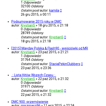
1
Odpowiedzi
32100
Odsłony
Ostatni post
autor:
kamila
26 gru 2015, o 00:11
Podsumowanie 2015 roku w DMC
autor:
KrystianS
»
18 gru 2015, o 21:18
0
Odpowiedzi
28749
Odsłony
Ostatni post
autor:
KrystianS
18 gru 2015, o 21:18
[2015] Mayday Polska & Flash90 - wejściówki od MR
autor:
KrystianS
»
23 paź 2015, o 21:21
1
Odpowiedzi
31764
Odsłony
Ostatni post
autor:
StacjaPekinClubbers
23 paź 2015, o 23:36
.:: Lista Hitów Wszech Czasu ::.
autor:
KrystianS
»
22 paź 2015, o 21:32
0
Odpowiedzi
31971
Odsłony
Ostatni post
autor:
KrystianS
22 paź 2015, o 21:32
DMC 900 -przemówienie
autor:
miszmasz96
»
11 wrz 2015, o 22:24