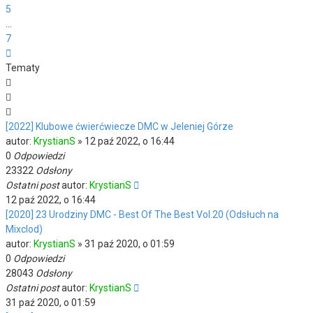
5
…
7
Następna
Tematy
[2022] Klubowe ćwierćwiecze DMC w Jeleniej Górze
autor:
KrystianS
»
12 paź 2022, o 16:44
0
Odpowiedzi
23322
Odsłony
Ostatni post
autor:
KrystianS
12 paź 2022, o 16:44
[2020] 23 Urodziny DMC - Best Of The Best Vol.20 (Odsłuch na
Mixclod)
autor:
KrystianS
»
31 paź 2020, o 01:59
0
Odpowiedzi
28043
Odsłony
Ostatni post
autor:
KrystianS
31 paź 2020, o 01:59