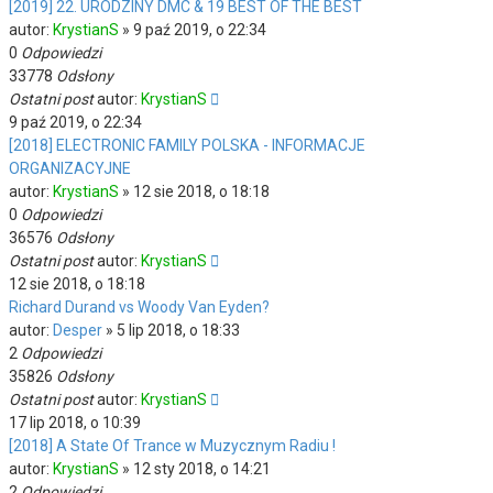
[2019] 22. URODZINY DMC & 19 BEST OF THE BEST
autor:
KrystianS
»
9 paź 2019, o 22:34
0
Odpowiedzi
33778
Odsłony
Ostatni post
autor:
KrystianS
9 paź 2019, o 22:34
[2018] ELECTRONIC FAMILY POLSKA - INFORMACJE
ORGANIZACYJNE
autor:
KrystianS
»
12 sie 2018, o 18:18
0
Odpowiedzi
36576
Odsłony
Ostatni post
autor:
KrystianS
12 sie 2018, o 18:18
Richard Durand vs Woody Van Eyden?
autor:
Desper
»
5 lip 2018, o 18:33
2
Odpowiedzi
35826
Odsłony
Ostatni post
autor:
KrystianS
17 lip 2018, o 10:39
[2018] A State Of Trance w Muzycznym Radiu !
autor:
KrystianS
»
12 sty 2018, o 14:21
2
Odpowiedzi