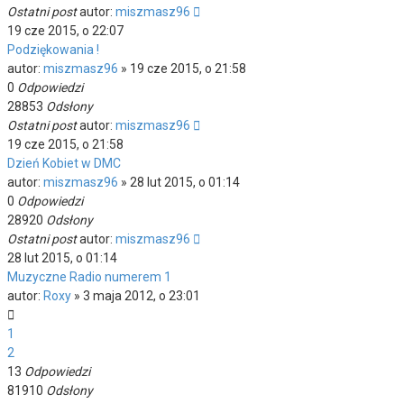
Ostatni post
autor:
miszmasz96
19 cze 2015, o 22:07
Podziękowania !
autor:
miszmasz96
»
19 cze 2015, o 21:58
0
Odpowiedzi
28853
Odsłony
Ostatni post
autor:
miszmasz96
19 cze 2015, o 21:58
Dzień Kobiet w DMC
autor:
miszmasz96
»
28 lut 2015, o 01:14
0
Odpowiedzi
28920
Odsłony
Ostatni post
autor:
miszmasz96
28 lut 2015, o 01:14
Muzyczne Radio numerem 1
autor:
Roxy
»
3 maja 2012, o 23:01
1
2
13
Odpowiedzi
81910
Odsłony