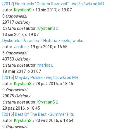
[2017] Electrocity "Ostatni Rozdział" - wejściówki od MR
autor:
KrystianS
»
13 sie 2017, o 19:07
0
Odpowiedzi
29717
Odsłony
Ostatni post
autor:
KrystianS
13 sie 2017, o 19:07
Dyskoteka Paradies !!! Historia z łezką w oku..
autor:
Justus
»
19 gru 2010, o 16:58
5
Odpowiedzi
43753
Odsłony
Ostatni post
autor:
marios
18 mar 2017, o 01:07
[2016] Mayday Polska - wejściówki od MR
autor:
KrystianS
»
28 paź 2016, o 18:45
0
Odpowiedzi
29075
Odsłony
Ostatni post
autor:
KrystianS
28 paź 2016, o 18:45
[2016] Best Of The Best - Summer Hits
autor:
KrystianS
»
23 wrz 2016, o 18:54
0
Odpowiedzi