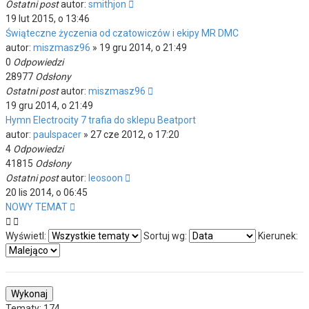
Ostatni post
autor:
smithjon
19 lut 2015, o 13:46
Świąteczne życzenia od czatowiczów i ekipy MR DMC
autor:
miszmasz96
»
19 gru 2014, o 21:49
0
Odpowiedzi
28977
Odsłony
Ostatni post
autor:
miszmasz96
19 gru 2014, o 21:49
Hymn Electrocity 7 trafia do sklepu Beatport
autor:
paulspacer
»
27 cze 2012, o 17:20
4
Odpowiedzi
41815
Odsłony
Ostatni post
autor:
leosoon
20 lis 2014, o 06:45
NOWY TEMAT
Wyświetl:
Sortuj wg:
Kierunek:
Tematy: 174