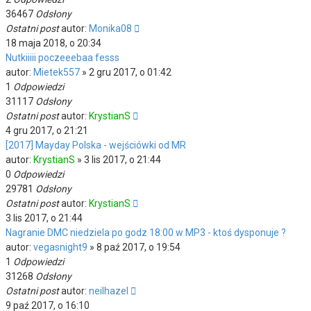
36467
Odsłony
Ostatni post
autor:
Monika08
18 maja 2018, o 20:34
Nutkiiiii poczeeebaa fesss
autor:
Mietek557
»
2 gru 2017, o 01:42
1
Odpowiedzi
31117
Odsłony
Ostatni post
autor:
KrystianS
4 gru 2017, o 21:21
[2017] Mayday Polska - wejściówki od MR
autor:
KrystianS
»
3 lis 2017, o 21:44
0
Odpowiedzi
29781
Odsłony
Ostatni post
autor:
KrystianS
3 lis 2017, o 21:44
Nagranie DMC niedziela po godz 18:00 w MP3 - ktoś dysponuje ?
autor:
vegasnight9
»
8 paź 2017, o 19:54
1
Odpowiedzi
31268
Odsłony
Ostatni post
autor:
neilhazel
9 paź 2017, o 16:10