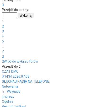
Strona
1
Przejdź do strony:
z
7
1
2
3
4
5
…
7
Następna
Wróć do wykazu forów
Przejdź do
CZAT DMC
#1434 2026.07.03
SŁUCHAJ RADIA NA TELEFONIE
Notowania
↳ Wywiady
Imprezy
Ogólnie
Best of the Best