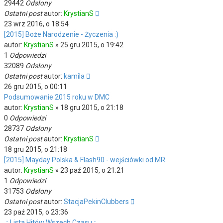
29442
Odsłony
Ostatni post
autor:
KrystianS
23 wrz 2016, o 18:54
[2015] Boże Narodzenie - Życzenia :)
autor:
KrystianS
»
25 gru 2015, o 19:42
1
Odpowiedzi
32089
Odsłony
Ostatni post
autor:
kamila
26 gru 2015, o 00:11
Podsumowanie 2015 roku w DMC
autor:
KrystianS
»
18 gru 2015, o 21:18
0
Odpowiedzi
28737
Odsłony
Ostatni post
autor:
KrystianS
18 gru 2015, o 21:18
[2015] Mayday Polska & Flash90 - wejściówki od MR
autor:
KrystianS
»
23 paź 2015, o 21:21
1
Odpowiedzi
31753
Odsłony
Ostatni post
autor:
StacjaPekinClubbers
23 paź 2015, o 23:36
.:: Lista Hitów Wszech Czasu ::.