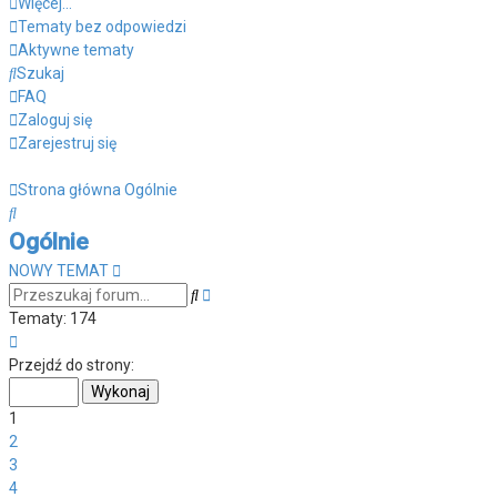
Więcej…
Tematy bez odpowiedzi
Aktywne tematy
Szukaj
FAQ
Zaloguj się
Zarejestruj się
Strona główna
Ogólnie
Szukaj
Ogólnie
NOWY TEMAT
Wyszukiwanie
Szukaj
zaawansowane
Tematy: 174
Strona
1
Przejdź do strony:
z
7
1
2
3
4