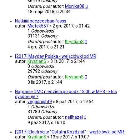
36479
Odsłony
Ostatni post
autor:
Monika08
18 maja 2018, o 20:34
Nutkiiiii poczeeebaa fesss
autor:
Mietek557
»
2 gru 2017, o 01:42
1
Odpowiedzi
31131
Odsłony
Ostatni post
autor:
KrystianS
4 gru 2017, o 21:21
[2017] Mayday Polska - wejściówki od MR
autor:
KrystianS
»
3 lis 2017, o 21:44
0
Odpowiedzi
29792
Odsłony
Ostatni post
autor:
KrystianS
3 lis 2017, o 21:44
Nagranie DMC niedziela po godz 18:00 w MP3 - ktoś
dysponuje ?
autor:
vegasnight9
»
8 paź 2017, o 19:54
1
Odpowiedzi
31280
Odsłony
Ostatni post
autor:
neilhazel
9 paź 2017, o 16:10
[2017] Electrocity "Ostatni Rozdział" - wejściówki od MR
autor:
KrystianS
»
13 sie 2017, o 19:07