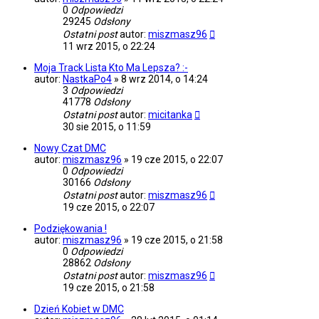
0
Odpowiedzi
29245
Odsłony
Ostatni post
autor:
miszmasz96
11 wrz 2015, o 22:24
Moja Track Lista Kto Ma Lepsza? :-
autor:
NastkaPo4
»
8 wrz 2014, o 14:24
3
Odpowiedzi
41778
Odsłony
Ostatni post
autor:
micitanka
30 sie 2015, o 11:59
Nowy Czat DMC
autor:
miszmasz96
»
19 cze 2015, o 22:07
0
Odpowiedzi
30166
Odsłony
Ostatni post
autor:
miszmasz96
19 cze 2015, o 22:07
Podziękowania !
autor:
miszmasz96
»
19 cze 2015, o 21:58
0
Odpowiedzi
28862
Odsłony
Ostatni post
autor:
miszmasz96
19 cze 2015, o 21:58
Dzień Kobiet w DMC