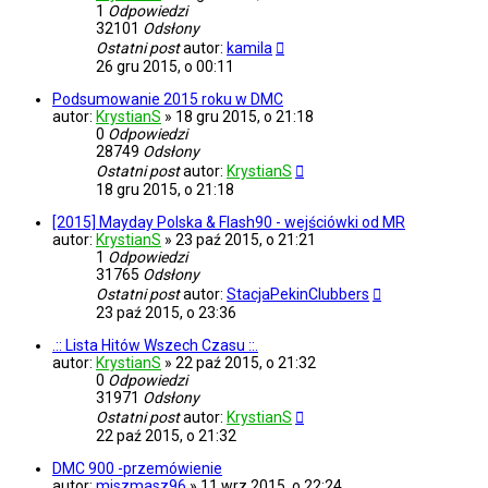
1
Odpowiedzi
32101
Odsłony
Ostatni post
autor:
kamila
26 gru 2015, o 00:11
Podsumowanie 2015 roku w DMC
autor:
KrystianS
»
18 gru 2015, o 21:18
0
Odpowiedzi
28749
Odsłony
Ostatni post
autor:
KrystianS
18 gru 2015, o 21:18
[2015] Mayday Polska & Flash90 - wejściówki od MR
autor:
KrystianS
»
23 paź 2015, o 21:21
1
Odpowiedzi
31765
Odsłony
Ostatni post
autor:
StacjaPekinClubbers
23 paź 2015, o 23:36
.:: Lista Hitów Wszech Czasu ::.
autor:
KrystianS
»
22 paź 2015, o 21:32
0
Odpowiedzi
31971
Odsłony
Ostatni post
autor:
KrystianS
22 paź 2015, o 21:32
DMC 900 -przemówienie
autor:
miszmasz96
»
11 wrz 2015, o 22:24