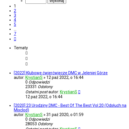
7
1
2
3
4
5
…
7
Następna
Tematy
[2022] Klubowe ćwierćwiecze DMC w Jeleniej Górze
autor:
KrystianS
»
12 paź 2022, o 16:44
0
Odpowiedzi
23331
Odsłony
Ostatni post
autor:
KrystianS
12 paź 2022, o 16:44
[2020] 23 Urodziny DMC - Best Of The Best Vol.20 (Odsłuch na
Mixclod)
autor:
KrystianS
»
31 paź 2020, o 01:59
0
Odpowiedzi
28053
Odsłony