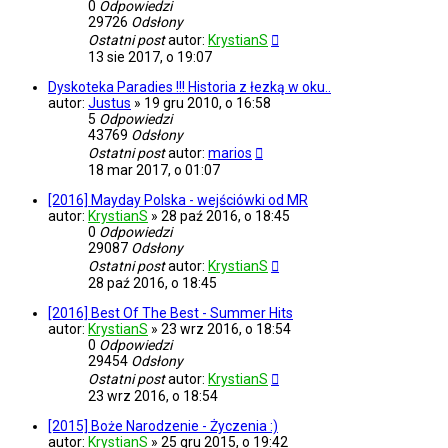
0
Odpowiedzi
29726
Odsłony
Ostatni post
autor:
KrystianS
13 sie 2017, o 19:07
Dyskoteka Paradies !!! Historia z łezką w oku..
autor:
Justus
»
19 gru 2010, o 16:58
5
Odpowiedzi
43769
Odsłony
Ostatni post
autor:
marios
18 mar 2017, o 01:07
[2016] Mayday Polska - wejściówki od MR
autor:
KrystianS
»
28 paź 2016, o 18:45
0
Odpowiedzi
29087
Odsłony
Ostatni post
autor:
KrystianS
28 paź 2016, o 18:45
[2016] Best Of The Best - Summer Hits
autor:
KrystianS
»
23 wrz 2016, o 18:54
0
Odpowiedzi
29454
Odsłony
Ostatni post
autor:
KrystianS
23 wrz 2016, o 18:54
[2015] Boże Narodzenie - Życzenia :)
autor:
KrystianS
»
25 gru 2015, o 19:42