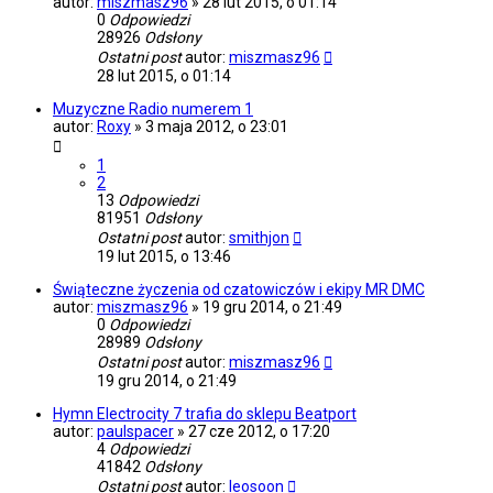
autor:
miszmasz96
»
28 lut 2015, o 01:14
0
Odpowiedzi
28926
Odsłony
Ostatni post
autor:
miszmasz96
28 lut 2015, o 01:14
Muzyczne Radio numerem 1
autor:
Roxy
»
3 maja 2012, o 23:01
1
2
13
Odpowiedzi
81951
Odsłony
Ostatni post
autor:
smithjon
19 lut 2015, o 13:46
Świąteczne życzenia od czatowiczów i ekipy MR DMC
autor:
miszmasz96
»
19 gru 2014, o 21:49
0
Odpowiedzi
28989
Odsłony
Ostatni post
autor:
miszmasz96
19 gru 2014, o 21:49
Hymn Electrocity 7 trafia do sklepu Beatport
autor:
paulspacer
»
27 cze 2012, o 17:20
4
Odpowiedzi
41842
Odsłony
Ostatni post
autor:
leosoon