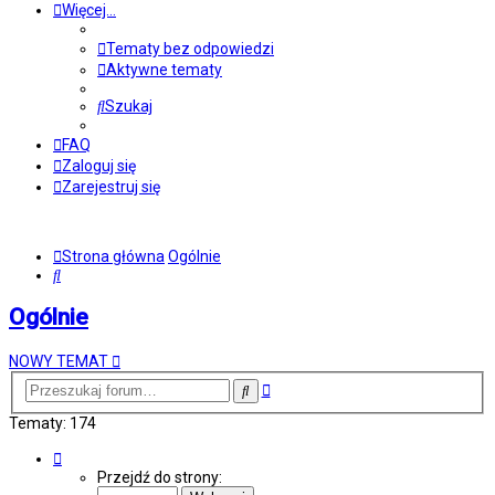
Więcej…
Tematy bez odpowiedzi
Aktywne tematy
Szukaj
FAQ
Zaloguj się
Zarejestruj się
Strona główna
Ogólnie
Szukaj
Ogólnie
NOWY TEMAT
Wyszukiwanie
Szukaj
zaawansowane
Tematy: 174
Strona
1
Przejdź do strony:
z