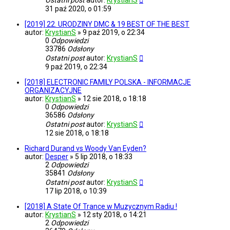
Ostatni post
autor:
KrystianS
31 paź 2020, o 01:59
[2019] 22. URODZINY DMC & 19 BEST OF THE BEST
autor:
KrystianS
»
9 paź 2019, o 22:34
0
Odpowiedzi
33786
Odsłony
Ostatni post
autor:
KrystianS
9 paź 2019, o 22:34
[2018] ELECTRONIC FAMILY POLSKA - INFORMACJE
ORGANIZACYJNE
autor:
KrystianS
»
12 sie 2018, o 18:18
0
Odpowiedzi
36586
Odsłony
Ostatni post
autor:
KrystianS
12 sie 2018, o 18:18
Richard Durand vs Woody Van Eyden?
autor:
Desper
»
5 lip 2018, o 18:33
2
Odpowiedzi
35841
Odsłony
Ostatni post
autor:
KrystianS
17 lip 2018, o 10:39
[2018] A State Of Trance w Muzycznym Radiu !
autor:
KrystianS
»
12 sty 2018, o 14:21
2
Odpowiedzi