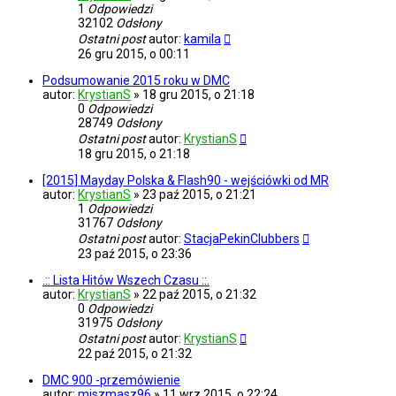
1
Odpowiedzi
32102
Odsłony
Ostatni post
autor:
kamila
26 gru 2015, o 00:11
Podsumowanie 2015 roku w DMC
autor:
KrystianS
»
18 gru 2015, o 21:18
0
Odpowiedzi
28749
Odsłony
Ostatni post
autor:
KrystianS
18 gru 2015, o 21:18
[2015] Mayday Polska & Flash90 - wejściówki od MR
autor:
KrystianS
»
23 paź 2015, o 21:21
1
Odpowiedzi
31767
Odsłony
Ostatni post
autor:
StacjaPekinClubbers
23 paź 2015, o 23:36
.:: Lista Hitów Wszech Czasu ::.
autor:
KrystianS
»
22 paź 2015, o 21:32
0
Odpowiedzi
31975
Odsłony
Ostatni post
autor:
KrystianS
22 paź 2015, o 21:32
DMC 900 -przemówienie
autor:
miszmasz96
»
11 wrz 2015, o 22:24