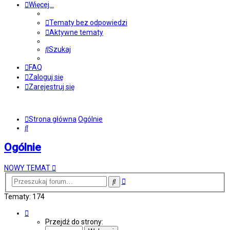
Więcej…
Tematy bez odpowiedzi
Aktywne tematy
Szukaj
FAQ
Zaloguj się
Zarejestruj się
Strona główna
Ogólnie
Szukaj
Ogólnie
NOWY TEMAT
Wyszukiwanie
Szukaj
zaawansowane
Tematy: 174
Strona
1
Przejdź do strony:
z