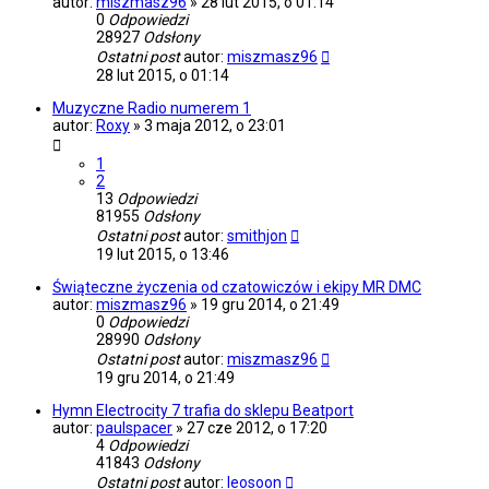
autor:
miszmasz96
»
28 lut 2015, o 01:14
0
Odpowiedzi
28927
Odsłony
Ostatni post
autor:
miszmasz96
28 lut 2015, o 01:14
Muzyczne Radio numerem 1
autor:
Roxy
»
3 maja 2012, o 23:01
1
2
13
Odpowiedzi
81955
Odsłony
Ostatni post
autor:
smithjon
19 lut 2015, o 13:46
Świąteczne życzenia od czatowiczów i ekipy MR DMC
autor:
miszmasz96
»
19 gru 2014, o 21:49
0
Odpowiedzi
28990
Odsłony
Ostatni post
autor:
miszmasz96
19 gru 2014, o 21:49
Hymn Electrocity 7 trafia do sklepu Beatport
autor:
paulspacer
»
27 cze 2012, o 17:20
4
Odpowiedzi
41843
Odsłony
Ostatni post
autor:
leosoon