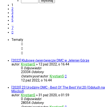
7
1
2
3
4
5
…
7
Następna
Tematy
[2022] Klubowe ćwierćwiecze DMC w Jeleniej Górze
autor:
KrystianS
»
12 paź 2022, o 16:44
0
Odpowiedzi
23334
Odsłony
Ostatni post
autor:
KrystianS
12 paź 2022, o 16:44
[2020] 23 Urodziny DMC - Best Of The Best Vol.20 (Odsłuch na
Mixclod)
autor:
KrystianS
»
31 paź 2020, o 01:59
0
Odpowiedzi
28054
Odsłony