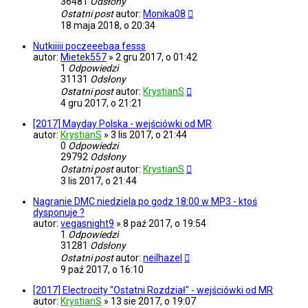
36481
Odsłony
Ostatni post
autor:
Monika08
18 maja 2018, o 20:34
Nutkiiiii poczeeebaa fesss
autor:
Mietek557
»
2 gru 2017, o 01:42
1
Odpowiedzi
31131
Odsłony
Ostatni post
autor:
KrystianS
4 gru 2017, o 21:21
[2017] Mayday Polska - wejściówki od MR
autor:
KrystianS
»
3 lis 2017, o 21:44
0
Odpowiedzi
29792
Odsłony
Ostatni post
autor:
KrystianS
3 lis 2017, o 21:44
Nagranie DMC niedziela po godz 18:00 w MP3 - ktoś
dysponuje ?
autor:
vegasnight9
»
8 paź 2017, o 19:54
1
Odpowiedzi
31281
Odsłony
Ostatni post
autor:
neilhazel
9 paź 2017, o 16:10
[2017] Electrocity "Ostatni Rozdział" - wejściówki od MR
autor:
KrystianS
»
13 sie 2017, o 19:07