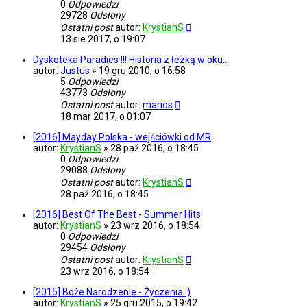
0
Odpowiedzi
29728
Odsłony
Ostatni post
autor:
KrystianS
13 sie 2017, o 19:07
Dyskoteka Paradies !!! Historia z łezką w oku..
autor:
Justus
»
19 gru 2010, o 16:58
5
Odpowiedzi
43773
Odsłony
Ostatni post
autor:
marios
18 mar 2017, o 01:07
[2016] Mayday Polska - wejściówki od MR
autor:
KrystianS
»
28 paź 2016, o 18:45
0
Odpowiedzi
29088
Odsłony
Ostatni post
autor:
KrystianS
28 paź 2016, o 18:45
[2016] Best Of The Best - Summer Hits
autor:
KrystianS
»
23 wrz 2016, o 18:54
0
Odpowiedzi
29454
Odsłony
Ostatni post
autor:
KrystianS
23 wrz 2016, o 18:54
[2015] Boże Narodzenie - Życzenia :)
autor:
KrystianS
»
25 gru 2015, o 19:42