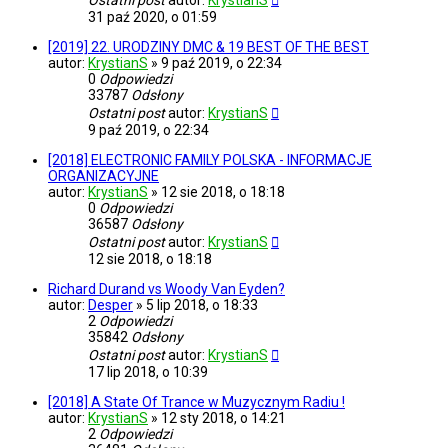
Ostatni post
autor:
KrystianS
31 paź 2020, o 01:59
[2019] 22. URODZINY DMC & 19 BEST OF THE BEST
autor:
KrystianS
»
9 paź 2019, o 22:34
0
Odpowiedzi
33787
Odsłony
Ostatni post
autor:
KrystianS
9 paź 2019, o 22:34
[2018] ELECTRONIC FAMILY POLSKA - INFORMACJE
ORGANIZACYJNE
autor:
KrystianS
»
12 sie 2018, o 18:18
0
Odpowiedzi
36587
Odsłony
Ostatni post
autor:
KrystianS
12 sie 2018, o 18:18
Richard Durand vs Woody Van Eyden?
autor:
Desper
»
5 lip 2018, o 18:33
2
Odpowiedzi
35842
Odsłony
Ostatni post
autor:
KrystianS
17 lip 2018, o 10:39
[2018] A State Of Trance w Muzycznym Radiu !
autor:
KrystianS
»
12 sty 2018, o 14:21
2
Odpowiedzi