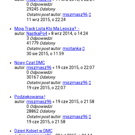
0
Odpowiedzi
29245
Odsłony
Ostatni post
autor:
miszmasz96
11 wrz 2015, o 22:24
Moja Track Lista Kto Ma Lepsza? :-
autor:
NastkaPo4
»
8 wrz 2014, o 14:24
3
Odpowiedzi
41779
Odsłony
Ostatni post
autor:
micitanka
30 sie 2015, o 11:59
Nowy Czat DMC
autor:
miszmasz96
»
19 cze 2015, o 22:07
0
Odpowiedzi
30167
Odsłony
Ostatni post
autor:
miszmasz96
19 cze 2015, o 22:07
Podziękowania !
autor:
miszmasz96
»
19 cze 2015, o 21:58
0
Odpowiedzi
28862
Odsłony
Ostatni post
autor:
miszmasz96
19 cze 2015, o 21:58
Dzień Kobiet w DMC