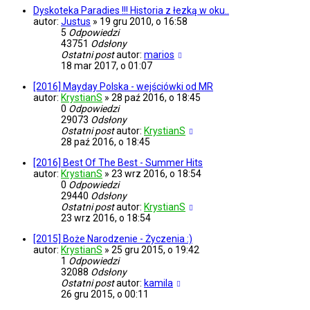
Dyskoteka Paradies !!! Historia z łezką w oku..
autor:
Justus
»
19 gru 2010, o 16:58
5
Odpowiedzi
43751
Odsłony
Ostatni post
autor:
marios
18 mar 2017, o 01:07
[2016] Mayday Polska - wejściówki od MR
autor:
KrystianS
»
28 paź 2016, o 18:45
0
Odpowiedzi
29073
Odsłony
Ostatni post
autor:
KrystianS
28 paź 2016, o 18:45
[2016] Best Of The Best - Summer Hits
autor:
KrystianS
»
23 wrz 2016, o 18:54
0
Odpowiedzi
29440
Odsłony
Ostatni post
autor:
KrystianS
23 wrz 2016, o 18:54
[2015] Boże Narodzenie - Życzenia :)
autor:
KrystianS
»
25 gru 2015, o 19:42
1
Odpowiedzi
32088
Odsłony
Ostatni post
autor:
kamila
26 gru 2015, o 00:11