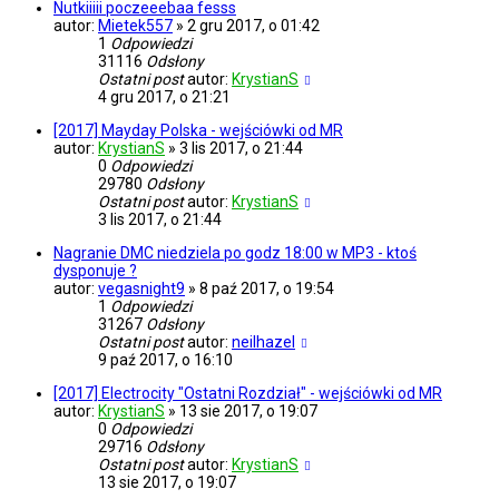
Nutkiiiii poczeeebaa fesss
autor:
Mietek557
»
2 gru 2017, o 01:42
1
Odpowiedzi
31116
Odsłony
Ostatni post
autor:
KrystianS
4 gru 2017, o 21:21
[2017] Mayday Polska - wejściówki od MR
autor:
KrystianS
»
3 lis 2017, o 21:44
0
Odpowiedzi
29780
Odsłony
Ostatni post
autor:
KrystianS
3 lis 2017, o 21:44
Nagranie DMC niedziela po godz 18:00 w MP3 - ktoś
dysponuje ?
autor:
vegasnight9
»
8 paź 2017, o 19:54
1
Odpowiedzi
31267
Odsłony
Ostatni post
autor:
neilhazel
9 paź 2017, o 16:10
[2017] Electrocity "Ostatni Rozdział" - wejściówki od MR
autor:
KrystianS
»
13 sie 2017, o 19:07
0
Odpowiedzi
29716
Odsłony
Ostatni post
autor:
KrystianS
13 sie 2017, o 19:07