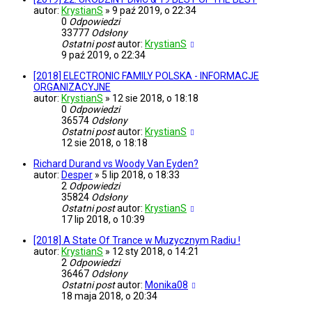
autor:
KrystianS
»
9 paź 2019, o 22:34
0
Odpowiedzi
33777
Odsłony
Ostatni post
autor:
KrystianS
9 paź 2019, o 22:34
[2018] ELECTRONIC FAMILY POLSKA - INFORMACJE
ORGANIZACYJNE
autor:
KrystianS
»
12 sie 2018, o 18:18
0
Odpowiedzi
36574
Odsłony
Ostatni post
autor:
KrystianS
12 sie 2018, o 18:18
Richard Durand vs Woody Van Eyden?
autor:
Desper
»
5 lip 2018, o 18:33
2
Odpowiedzi
35824
Odsłony
Ostatni post
autor:
KrystianS
17 lip 2018, o 10:39
[2018] A State Of Trance w Muzycznym Radiu !
autor:
KrystianS
»
12 sty 2018, o 14:21
2
Odpowiedzi
36467
Odsłony
Ostatni post
autor:
Monika08
18 maja 2018, o 20:34