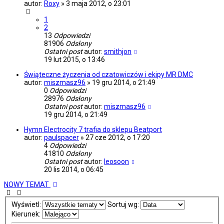
autor:
Roxy
»
3 maja 2012, o 23:01
1
2
13
Odpowiedzi
81906
Odsłony
Ostatni post
autor:
smithjon
19 lut 2015, o 13:46
Świąteczne życzenia od czatowiczów i ekipy MR DMC
autor:
miszmasz96
»
19 gru 2014, o 21:49
0
Odpowiedzi
28976
Odsłony
Ostatni post
autor:
miszmasz96
19 gru 2014, o 21:49
Hymn Electrocity 7 trafia do sklepu Beatport
autor:
paulspacer
»
27 cze 2012, o 17:20
4
Odpowiedzi
41810
Odsłony
Ostatni post
autor:
leosoon
20 lis 2014, o 06:45
NOWY TEMAT
Wyświetl:
Sortuj wg:
Kierunek: