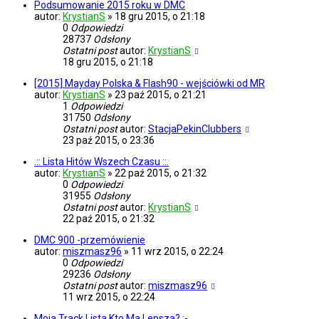
Podsumowanie 2015 roku w DMC
autor:
KrystianS
»
18 gru 2015, o 21:18
0
Odpowiedzi
28737
Odsłony
Ostatni post
autor:
KrystianS
18 gru 2015, o 21:18
[2015] Mayday Polska & Flash90 - wejściówki od MR
autor:
KrystianS
»
23 paź 2015, o 21:21
1
Odpowiedzi
31750
Odsłony
Ostatni post
autor:
StacjaPekinClubbers
23 paź 2015, o 23:36
.:: Lista Hitów Wszech Czasu ::.
autor:
KrystianS
»
22 paź 2015, o 21:32
0
Odpowiedzi
31955
Odsłony
Ostatni post
autor:
KrystianS
22 paź 2015, o 21:32
DMC 900 -przemówienie
autor:
miszmasz96
»
11 wrz 2015, o 22:24
0
Odpowiedzi
29236
Odsłony
Ostatni post
autor:
miszmasz96
11 wrz 2015, o 22:24
Moja Track Lista Kto Ma Lepsza? :-