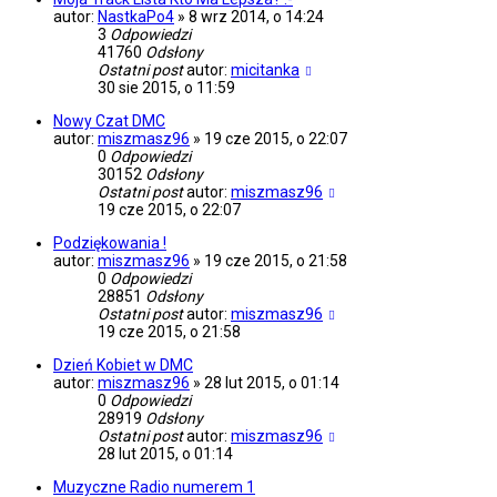
autor:
NastkaPo4
»
8 wrz 2014, o 14:24
3
Odpowiedzi
41760
Odsłony
Ostatni post
autor:
micitanka
30 sie 2015, o 11:59
Nowy Czat DMC
autor:
miszmasz96
»
19 cze 2015, o 22:07
0
Odpowiedzi
30152
Odsłony
Ostatni post
autor:
miszmasz96
19 cze 2015, o 22:07
Podziękowania !
autor:
miszmasz96
»
19 cze 2015, o 21:58
0
Odpowiedzi
28851
Odsłony
Ostatni post
autor:
miszmasz96
19 cze 2015, o 21:58
Dzień Kobiet w DMC
autor:
miszmasz96
»
28 lut 2015, o 01:14
0
Odpowiedzi
28919
Odsłony
Ostatni post
autor:
miszmasz96
28 lut 2015, o 01:14
Muzyczne Radio numerem 1