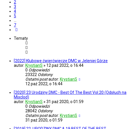
2
3
4
5
…
7
Następna
Tematy
[2022] Klubowe ćwierćwiecze DMC w Jeleniej Górze
autor:
KrystianS
»
12 paź 2022, o 16:44
0
Odpowiedzi
23322
Odsłony
Ostatni post
autor:
KrystianS
12 paź 2022, o 16:44
[2020] 23 Urodziny DMC - Best Of The Best Vol.20 (Odsłuch na
Mixclod)
autor:
KrystianS
»
31 paź 2020, o 01:59
0
Odpowiedzi
28042
Odsłony
Ostatni post
autor:
KrystianS
31 paź 2020, o 01:59
[2019] 22. URODZINY DMC & 19 BEST OF THE BEST