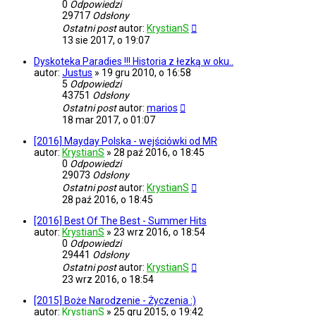
0
Odpowiedzi
29717
Odsłony
Ostatni post
autor:
KrystianS
13 sie 2017, o 19:07
Dyskoteka Paradies !!! Historia z łezką w oku..
autor:
Justus
»
19 gru 2010, o 16:58
5
Odpowiedzi
43751
Odsłony
Ostatni post
autor:
marios
18 mar 2017, o 01:07
[2016] Mayday Polska - wejściówki od MR
autor:
KrystianS
»
28 paź 2016, o 18:45
0
Odpowiedzi
29073
Odsłony
Ostatni post
autor:
KrystianS
28 paź 2016, o 18:45
[2016] Best Of The Best - Summer Hits
autor:
KrystianS
»
23 wrz 2016, o 18:54
0
Odpowiedzi
29441
Odsłony
Ostatni post
autor:
KrystianS
23 wrz 2016, o 18:54
[2015] Boże Narodzenie - Życzenia :)
autor:
KrystianS
»
25 gru 2015, o 19:42