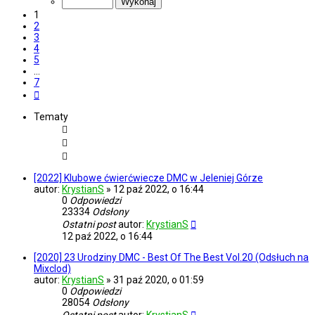
7
1
2
3
4
5
…
7
Następna
Tematy
[2022] Klubowe ćwierćwiecze DMC w Jeleniej Górze
autor:
KrystianS
»
12 paź 2022, o 16:44
0
Odpowiedzi
23334
Odsłony
Ostatni post
autor:
KrystianS
12 paź 2022, o 16:44
[2020] 23 Urodziny DMC - Best Of The Best Vol.20 (Odsłuch na
Mixclod)
autor:
KrystianS
»
31 paź 2020, o 01:59
0
Odpowiedzi
28054
Odsłony