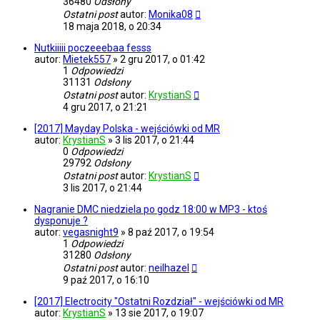
36480
Odsłony
Ostatni post
autor:
Monika08
18 maja 2018, o 20:34
Nutkiiiii poczeeebaa fesss
autor:
Mietek557
»
2 gru 2017, o 01:42
1
Odpowiedzi
31131
Odsłony
Ostatni post
autor:
KrystianS
4 gru 2017, o 21:21
[2017] Mayday Polska - wejściówki od MR
autor:
KrystianS
»
3 lis 2017, o 21:44
0
Odpowiedzi
29792
Odsłony
Ostatni post
autor:
KrystianS
3 lis 2017, o 21:44
Nagranie DMC niedziela po godz 18:00 w MP3 - ktoś
dysponuje ?
autor:
vegasnight9
»
8 paź 2017, o 19:54
1
Odpowiedzi
31280
Odsłony
Ostatni post
autor:
neilhazel
9 paź 2017, o 16:10
[2017] Electrocity "Ostatni Rozdział" - wejściówki od MR
autor:
KrystianS
»
13 sie 2017, o 19:07