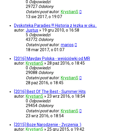
0
Odpowiedzi
29727
Odsłony
Ostatni post
autor:
KrystianS
13 sie 2017, o 19:07
Dyskoteka Paradies !!! Historia z łezką w oku..
autor:
Justus
»
19 gru 2010, o 16:58
5
Odpowiedzi
43772
Odsłony
Ostatni post
autor:
marios
18 mar 2017, o 01:07
[2016] Mayday Polska - wejściówki od MR
autor:
KrystianS
»
28 paź 2016, o 18:45
0
Odpowiedzi
29088
Odsłony
Ostatni post
autor:
KrystianS
28 paź 2016, o 18:45
[2016] Best Of The Best - Summer Hits
autor:
KrystianS
»
23 wrz 2016, o 18:54
0
Odpowiedzi
29454
Odsłony
Ostatni post
autor:
KrystianS
23 wrz 2016, o 18:54
[2015] Boże Narodzenie - Życzenia :)
autor:
KrystianS
»
25 gru 2015, o 19:42