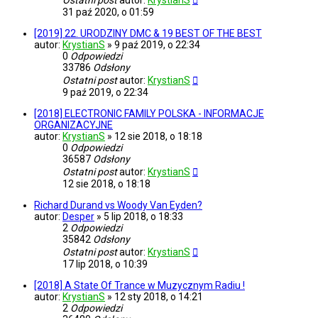
Ostatni post
autor:
KrystianS
31 paź 2020, o 01:59
[2019] 22. URODZINY DMC & 19 BEST OF THE BEST
autor:
KrystianS
»
9 paź 2019, o 22:34
0
Odpowiedzi
33786
Odsłony
Ostatni post
autor:
KrystianS
9 paź 2019, o 22:34
[2018] ELECTRONIC FAMILY POLSKA - INFORMACJE
ORGANIZACYJNE
autor:
KrystianS
»
12 sie 2018, o 18:18
0
Odpowiedzi
36587
Odsłony
Ostatni post
autor:
KrystianS
12 sie 2018, o 18:18
Richard Durand vs Woody Van Eyden?
autor:
Desper
»
5 lip 2018, o 18:33
2
Odpowiedzi
35842
Odsłony
Ostatni post
autor:
KrystianS
17 lip 2018, o 10:39
[2018] A State Of Trance w Muzycznym Radiu !
autor:
KrystianS
»
12 sty 2018, o 14:21
2
Odpowiedzi