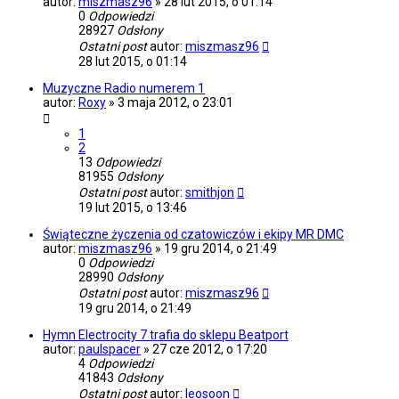
autor:
miszmasz96
»
28 lut 2015, o 01:14
0
Odpowiedzi
28927
Odsłony
Ostatni post
autor:
miszmasz96
28 lut 2015, o 01:14
Muzyczne Radio numerem 1
autor:
Roxy
»
3 maja 2012, o 23:01
1
2
13
Odpowiedzi
81955
Odsłony
Ostatni post
autor:
smithjon
19 lut 2015, o 13:46
Świąteczne życzenia od czatowiczów i ekipy MR DMC
autor:
miszmasz96
»
19 gru 2014, o 21:49
0
Odpowiedzi
28990
Odsłony
Ostatni post
autor:
miszmasz96
19 gru 2014, o 21:49
Hymn Electrocity 7 trafia do sklepu Beatport
autor:
paulspacer
»
27 cze 2012, o 17:20
4
Odpowiedzi
41843
Odsłony
Ostatni post
autor:
leosoon