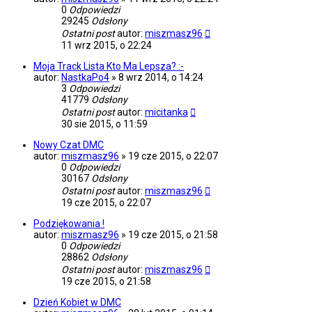
0
Odpowiedzi
29245
Odsłony
Ostatni post
autor:
miszmasz96
11 wrz 2015, o 22:24
Moja Track Lista Kto Ma Lepsza? :-
autor:
NastkaPo4
»
8 wrz 2014, o 14:24
3
Odpowiedzi
41779
Odsłony
Ostatni post
autor:
micitanka
30 sie 2015, o 11:59
Nowy Czat DMC
autor:
miszmasz96
»
19 cze 2015, o 22:07
0
Odpowiedzi
30167
Odsłony
Ostatni post
autor:
miszmasz96
19 cze 2015, o 22:07
Podziękowania !
autor:
miszmasz96
»
19 cze 2015, o 21:58
0
Odpowiedzi
28862
Odsłony
Ostatni post
autor:
miszmasz96
19 cze 2015, o 21:58
Dzień Kobiet w DMC