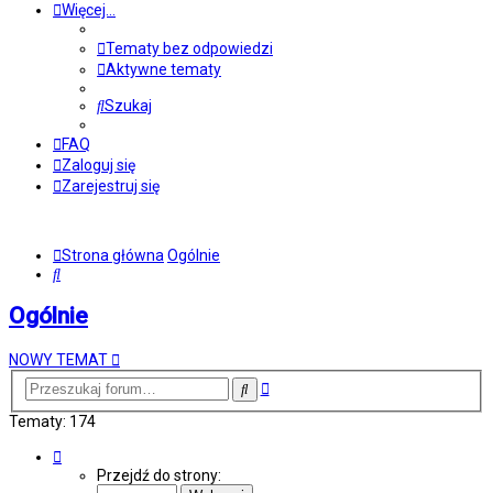
Więcej…
Tematy bez odpowiedzi
Aktywne tematy
Szukaj
FAQ
Zaloguj się
Zarejestruj się
Strona główna
Ogólnie
Szukaj
Ogólnie
NOWY TEMAT
Wyszukiwanie
Szukaj
zaawansowane
Tematy: 174
Strona
1
Przejdź do strony:
z