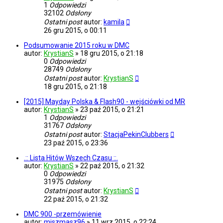
1
Odpowiedzi
32102
Odsłony
Ostatni post
autor:
kamila
26 gru 2015, o 00:11
Podsumowanie 2015 roku w DMC
autor:
KrystianS
»
18 gru 2015, o 21:18
0
Odpowiedzi
28749
Odsłony
Ostatni post
autor:
KrystianS
18 gru 2015, o 21:18
[2015] Mayday Polska & Flash90 - wejściówki od MR
autor:
KrystianS
»
23 paź 2015, o 21:21
1
Odpowiedzi
31767
Odsłony
Ostatni post
autor:
StacjaPekinClubbers
23 paź 2015, o 23:36
.:: Lista Hitów Wszech Czasu ::.
autor:
KrystianS
»
22 paź 2015, o 21:32
0
Odpowiedzi
31975
Odsłony
Ostatni post
autor:
KrystianS
22 paź 2015, o 21:32
DMC 900 -przemówienie
autor:
miszmasz96
»
11 wrz 2015, o 22:24