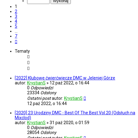
7
1
2
3
4
5
…
7
Następna
Tematy
[2022] Klubowe ćwierćwiecze DMC w Jeleniej Górze
autor:
KrystianS
»
12 paź 2022, o 16:44
0
Odpowiedzi
23334
Odsłony
Ostatni post
autor:
KrystianS
12 paź 2022, o 16:44
[2020] 23 Urodziny DMC - Best Of The Best Vol.20 (Odsłuch na
Mixclod)
autor:
KrystianS
»
31 paź 2020, o 01:59
0
Odpowiedzi
28054
Odsłony