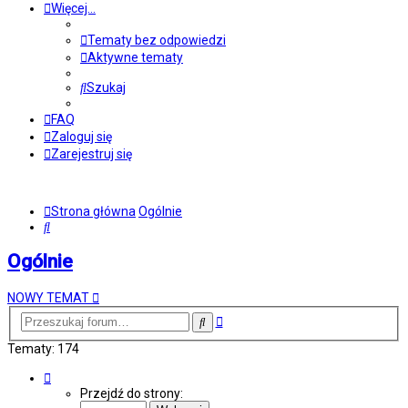
Więcej…
Tematy bez odpowiedzi
Aktywne tematy
Szukaj
FAQ
Zaloguj się
Zarejestruj się
Strona główna
Ogólnie
Szukaj
Ogólnie
NOWY TEMAT
Wyszukiwanie
Szukaj
zaawansowane
Tematy: 174
Strona
1
Przejdź do strony:
z