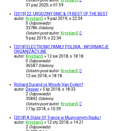
Ostatni post
autor:
KrystianS
31 paź 2020, o 01:59
[2019] 22. URODZINY DMC & 19 BEST OF THE BEST
autor:
KrystianS
»
9 paź 2019, o 22:34
0
Odpowiedzi
33786
Odsłony
Ostatni post
autor:
KrystianS
9 paź 2019, o 22:34
[2018] ELECTRONIC FAMILY POLSKA - INFORMACJE
ORGANIZACYJNE
autor:
KrystianS
»
12 sie 2018, o 18:18
0
Odpowiedzi
36587
Odsłony
Ostatni post
autor:
KrystianS
12 sie 2018, o 18:18
Richard Durand vs Woody Van Eyden?
autor:
Desper
»
5 lip 2018, o 18:33
2
Odpowiedzi
35842
Odsłony
Ostatni post
autor:
KrystianS
17 lip 2018, o 10:39
[2018] A State Of Trance w Muzycznym Radiu !
autor:
KrystianS
»
12 sty 2018, o 14:21
2
Odpowiedzi