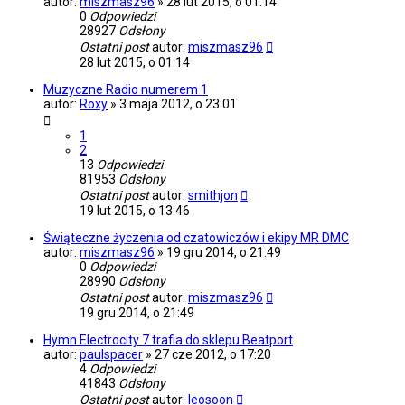
autor:
miszmasz96
»
28 lut 2015, o 01:14
0
Odpowiedzi
28927
Odsłony
Ostatni post
autor:
miszmasz96
28 lut 2015, o 01:14
Muzyczne Radio numerem 1
autor:
Roxy
»
3 maja 2012, o 23:01
1
2
13
Odpowiedzi
81953
Odsłony
Ostatni post
autor:
smithjon
19 lut 2015, o 13:46
Świąteczne życzenia od czatowiczów i ekipy MR DMC
autor:
miszmasz96
»
19 gru 2014, o 21:49
0
Odpowiedzi
28990
Odsłony
Ostatni post
autor:
miszmasz96
19 gru 2014, o 21:49
Hymn Electrocity 7 trafia do sklepu Beatport
autor:
paulspacer
»
27 cze 2012, o 17:20
4
Odpowiedzi
41843
Odsłony
Ostatni post
autor:
leosoon