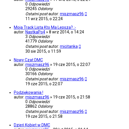
0
Odpowiedzi
29245
Odsłony
Ostatni post
autor:
miszmasz96
11 wrz 2015, o 22:24
Moja Track Lista Kto Ma Lepsza? :-
autor:
NastkaPo4
»
8 wrz 2014, o 14:24
3
Odpowiedzi
41779
Odsłony
Ostatni post
autor:
micitanka
30 sie 2015, o 11:59
Nowy Czat DMC
autor:
miszmasz96
»
19 cze 2015, o 22:07
0
Odpowiedzi
30166
Odsłony
Ostatni post
autor:
miszmasz96
19 cze 2015, o 22:07
Podziękowania !
autor:
miszmasz96
»
19 cze 2015, o 21:58
0
Odpowiedzi
28862
Odsłony
Ostatni post
autor:
miszmasz96
19 cze 2015, o 21:58
Dzień Kobiet w DMC