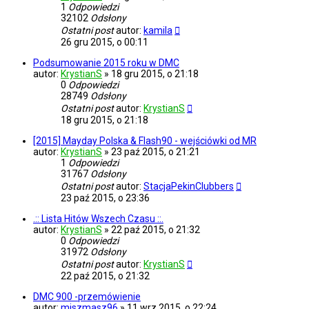
1
Odpowiedzi
32102
Odsłony
Ostatni post
autor:
kamila
26 gru 2015, o 00:11
Podsumowanie 2015 roku w DMC
autor:
KrystianS
»
18 gru 2015, o 21:18
0
Odpowiedzi
28749
Odsłony
Ostatni post
autor:
KrystianS
18 gru 2015, o 21:18
[2015] Mayday Polska & Flash90 - wejściówki od MR
autor:
KrystianS
»
23 paź 2015, o 21:21
1
Odpowiedzi
31767
Odsłony
Ostatni post
autor:
StacjaPekinClubbers
23 paź 2015, o 23:36
.:: Lista Hitów Wszech Czasu ::.
autor:
KrystianS
»
22 paź 2015, o 21:32
0
Odpowiedzi
31972
Odsłony
Ostatni post
autor:
KrystianS
22 paź 2015, o 21:32
DMC 900 -przemówienie
autor:
miszmasz96
»
11 wrz 2015, o 22:24