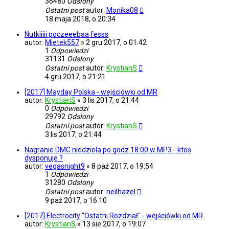
36480
Odsłony
Ostatni post
autor:
Monika08
18 maja 2018, o 20:34
Nutkiiiii poczeeebaa fesss
autor:
Mietek557
»
2 gru 2017, o 01:42
1
Odpowiedzi
31131
Odsłony
Ostatni post
autor:
KrystianS
4 gru 2017, o 21:21
[2017] Mayday Polska - wejściówki od MR
autor:
KrystianS
»
3 lis 2017, o 21:44
0
Odpowiedzi
29792
Odsłony
Ostatni post
autor:
KrystianS
3 lis 2017, o 21:44
Nagranie DMC niedziela po godz 18:00 w MP3 - ktoś
dysponuje ?
autor:
vegasnight9
»
8 paź 2017, o 19:54
1
Odpowiedzi
31280
Odsłony
Ostatni post
autor:
neilhazel
9 paź 2017, o 16:10
[2017] Electrocity "Ostatni Rozdział" - wejściówki od MR
autor:
KrystianS
»
13 sie 2017, o 19:07