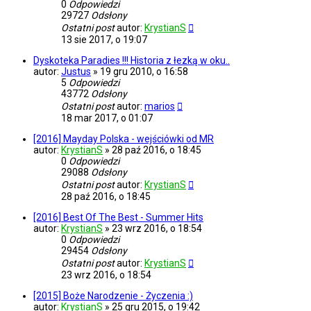
0
Odpowiedzi
29727
Odsłony
Ostatni post
autor:
KrystianS
13 sie 2017, o 19:07
Dyskoteka Paradies !!! Historia z łezką w oku..
autor:
Justus
»
19 gru 2010, o 16:58
5
Odpowiedzi
43772
Odsłony
Ostatni post
autor:
marios
18 mar 2017, o 01:07
[2016] Mayday Polska - wejściówki od MR
autor:
KrystianS
»
28 paź 2016, o 18:45
0
Odpowiedzi
29088
Odsłony
Ostatni post
autor:
KrystianS
28 paź 2016, o 18:45
[2016] Best Of The Best - Summer Hits
autor:
KrystianS
»
23 wrz 2016, o 18:54
0
Odpowiedzi
29454
Odsłony
Ostatni post
autor:
KrystianS
23 wrz 2016, o 18:54
[2015] Boże Narodzenie - Życzenia :)
autor:
KrystianS
»
25 gru 2015, o 19:42