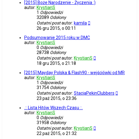
[2015] Boże Narodzenie - Życzenia :)
autor:
KrystianS
1
Odpowiedzi
32089
Odsłony
Ostatni post
autor:
kamila
26 gru 2015, o 00:11
Podsumowanie 2015 roku w DMC
autor:
KrystianS
0
Odpowiedzi
28738
Odsłony
Ostatni post
autor:
KrystianS
18 gru 2015, o 21:18
[2015] Mayday Polska & Flash90 - wejściówki od MR
autor:
KrystianS
1
Odpowiedzi
31754
Odsłony
Ostatni post
autor:
StacjaPekinClubbers
23 paź 2015, o 23:36
.:: Lista Hitów Wszech Czasu ::.
autor:
KrystianS
0
Odpowiedzi
31958
Odsłony
Ostatni post
autor:
KrystianS
22 paź 2015, o 21:32