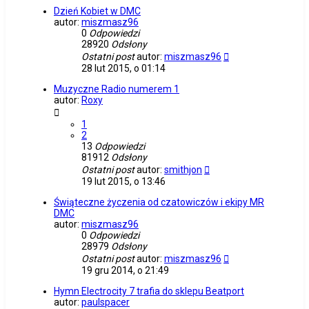
Dzień Kobiet w DMC
autor:
miszmasz96
0
Odpowiedzi
28920
Odsłony
Ostatni post
autor:
miszmasz96
28 lut 2015, o 01:14
Muzyczne Radio numerem 1
autor:
Roxy
1
2
13
Odpowiedzi
81912
Odsłony
Ostatni post
autor:
smithjon
19 lut 2015, o 13:46
Świąteczne życzenia od czatowiczów i ekipy MR
DMC
autor:
miszmasz96
0
Odpowiedzi
28979
Odsłony
Ostatni post
autor:
miszmasz96
19 gru 2014, o 21:49
Hymn Electrocity 7 trafia do sklepu Beatport
autor:
paulspacer