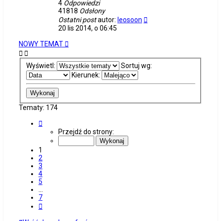
4
Odpowiedzi
41818
Odsłony
Ostatni post
autor:
leosoon
20 lis 2014, o 06:45
NOWY TEMAT
Wyświetl:
Sortuj wg:
Kierunek:
Tematy: 174
Strona
1
Przejdź do strony:
z
7
1
2
3
4
5
…
7
Następna