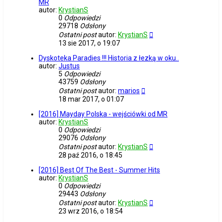
MR
autor:
KrystianS
0
Odpowiedzi
29718
Odsłony
Ostatni post
autor:
KrystianS
13 sie 2017, o 19:07
Dyskoteka Paradies !!! Historia z łezką w oku..
autor:
Justus
5
Odpowiedzi
43759
Odsłony
Ostatni post
autor:
marios
18 mar 2017, o 01:07
[2016] Mayday Polska - wejściówki od MR
autor:
KrystianS
0
Odpowiedzi
29076
Odsłony
Ostatni post
autor:
KrystianS
28 paź 2016, o 18:45
[2016] Best Of The Best - Summer Hits
autor:
KrystianS
0
Odpowiedzi
29443
Odsłony
Ostatni post
autor:
KrystianS
23 wrz 2016, o 18:54