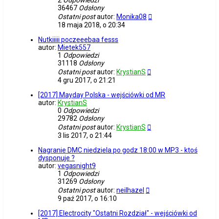
2
Odpowiedzi
36467
Odsłony
Ostatni post
autor:
Monika08
18 maja 2018, o 20:34
Nutkiiiii poczeeebaa fesss
autor:
Mietek557
1
Odpowiedzi
31118
Odsłony
Ostatni post
autor:
KrystianS
4 gru 2017, o 21:21
[2017] Mayday Polska - wejściówki od MR
autor:
KrystianS
0
Odpowiedzi
29782
Odsłony
Ostatni post
autor:
KrystianS
3 lis 2017, o 21:44
Nagranie DMC niedziela po godz 18:00 w MP3 - ktoś
dysponuje ?
autor:
vegasnight9
1
Odpowiedzi
31269
Odsłony
Ostatni post
autor:
neilhazel
9 paź 2017, o 16:10
[2017] Electrocity "Ostatni Rozdział" - wejściówki od