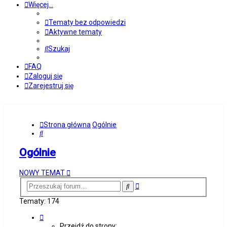
Więcej…
Tematy bez odpowiedzi
Aktywne tematy
Szukaj
FAQ
Zaloguj się
Zarejestruj się
Strona główna
Ogólnie
Szukaj
Ogólnie
NOWY TEMAT
Wyszukiwanie
Szukaj
zaawansowane
Tematy: 174
Strona
1
Przejdź do strony: