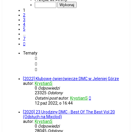
z
7
1
2
3
4
5
…
7
Następna
Tematy
[2022] Klubowe ćwierćwiecze DMC w Jeleniej Górze
autor:
KrystianS
0
Odpowiedzi
23325
Odsłony
Ostatni post
autor:
KrystianS
12 paź 2022, o 16:44
[2020] 23 Urodziny DMC - Best Of The Best Vol.20
(Odsłuch na Mixclod)
autor:
KrystianS
0
Odpowiedzi
28045
Odsłony