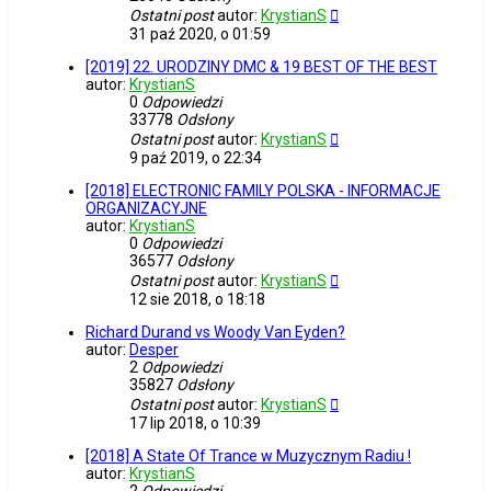
Ostatni post
autor:
KrystianS
31 paź 2020, o 01:59
[2019] 22. URODZINY DMC & 19 BEST OF THE BEST
autor:
KrystianS
0
Odpowiedzi
33778
Odsłony
Ostatni post
autor:
KrystianS
9 paź 2019, o 22:34
[2018] ELECTRONIC FAMILY POLSKA - INFORMACJE
ORGANIZACYJNE
autor:
KrystianS
0
Odpowiedzi
36577
Odsłony
Ostatni post
autor:
KrystianS
12 sie 2018, o 18:18
Richard Durand vs Woody Van Eyden?
autor:
Desper
2
Odpowiedzi
35827
Odsłony
Ostatni post
autor:
KrystianS
17 lip 2018, o 10:39
[2018] A State Of Trance w Muzycznym Radiu !
autor:
KrystianS