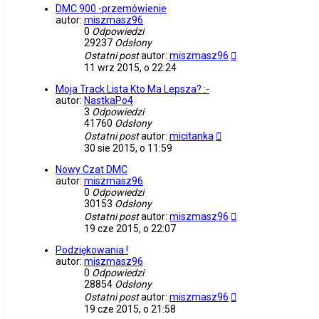
DMC 900 -przemówienie
autor:
miszmasz96
0
Odpowiedzi
29237
Odsłony
Ostatni post
autor:
miszmasz96
11 wrz 2015, o 22:24
Moja Track Lista Kto Ma Lepsza? :-
autor:
NastkaPo4
3
Odpowiedzi
41760
Odsłony
Ostatni post
autor:
micitanka
30 sie 2015, o 11:59
Nowy Czat DMC
autor:
miszmasz96
0
Odpowiedzi
30153
Odsłony
Ostatni post
autor:
miszmasz96
19 cze 2015, o 22:07
Podziękowania !
autor:
miszmasz96
0
Odpowiedzi
28854
Odsłony
Ostatni post
autor:
miszmasz96
19 cze 2015, o 21:58