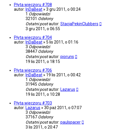
Płyta wieczoru #708
autor:
InDaBeat
»
3 gru 2011, o 00:24
1
Odpowiedzi
32101
Odsłony
Ostatni post
autor:
StacjaPekinClubbers
3 gru 2011, o 06:55
Płyta wieczoru #704
autor:
InDaBeat
»
5 lis 2011, o 01:16
3
Odpowiedzi
38447
Odsłony
Ostatni post
autor:
pioruns
19 lis 2011, o 18:15
Płyta wieczoru #706
autor:
InDaBeat
»
19 lis 2011, o 00:42
1
Odpowiedzi
31945
Odsłony
Ostatni post
autor:
Lazarus
19 lis 2011, o 10:28
Płyta wieczoru #703
autor:
Lazarus
»
30 paź 2011, o 07:07
3
Odpowiedzi
37167
Odsłony
Ostatni post
autor:
paulspacer
3 lis 2011, o 20:47