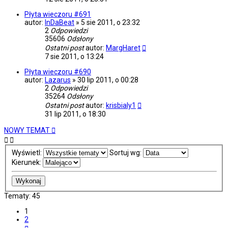
Płyta wieczoru #691
autor:
InDaBeat
»
5 sie 2011, o 23:32
2
Odpowiedzi
35606
Odsłony
Ostatni post
autor:
MargHaret
7 sie 2011, o 13:24
Płyta wieczoru #690
autor:
Lazarus
»
30 lip 2011, o 00:28
2
Odpowiedzi
35264
Odsłony
Ostatni post
autor:
krisbialy1
31 lip 2011, o 18:30
NOWY TEMAT
Wyświetl:
Sortuj wg:
Kierunek:
Tematy: 45
1
2
Następna