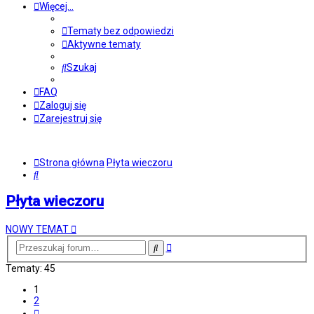
Więcej…
Tematy bez odpowiedzi
Aktywne tematy
Szukaj
FAQ
Zaloguj się
Zarejestruj się
Strona główna
Płyta wieczoru
Szukaj
Płyta wieczoru
NOWY TEMAT
Wyszukiwanie
Szukaj
zaawansowane
Tematy: 45
1
2
Następna