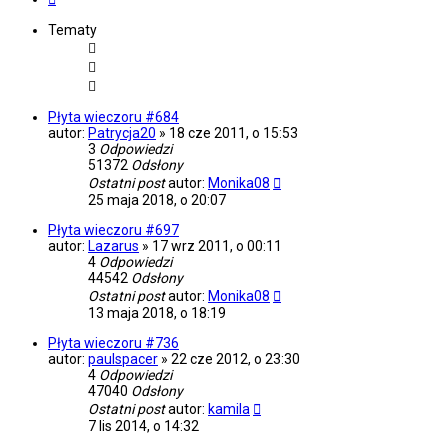
Tematy
Płyta wieczoru #684
autor:
Patrycja20
»
18 cze 2011, o 15:53
3
Odpowiedzi
51372
Odsłony
Ostatni post
autor:
Monika08
25 maja 2018, o 20:07
Płyta wieczoru #697
autor:
Lazarus
»
17 wrz 2011, o 00:11
4
Odpowiedzi
44542
Odsłony
Ostatni post
autor:
Monika08
13 maja 2018, o 18:19
Płyta wieczoru #736
autor:
paulspacer
»
22 cze 2012, o 23:30
4
Odpowiedzi
47040
Odsłony
Ostatni post
autor:
kamila
7 lis 2014, o 14:32