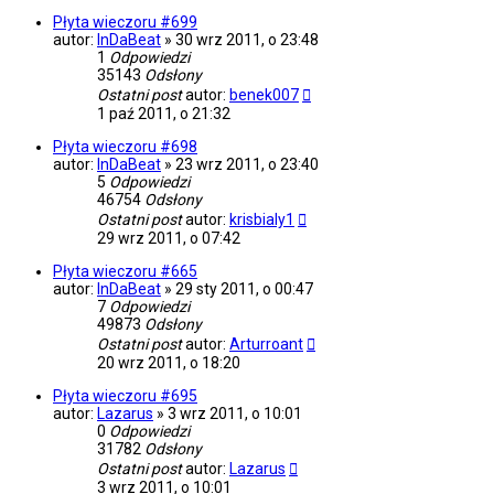
Płyta wieczoru #699
autor:
InDaBeat
»
30 wrz 2011, o 23:48
1
Odpowiedzi
35143
Odsłony
Ostatni post
autor:
benek007
1 paź 2011, o 21:32
Płyta wieczoru #698
autor:
InDaBeat
»
23 wrz 2011, o 23:40
5
Odpowiedzi
46754
Odsłony
Ostatni post
autor:
krisbialy1
29 wrz 2011, o 07:42
Płyta wieczoru #665
autor:
InDaBeat
»
29 sty 2011, o 00:47
7
Odpowiedzi
49873
Odsłony
Ostatni post
autor:
Arturroant
20 wrz 2011, o 18:20
Płyta wieczoru #695
autor:
Lazarus
»
3 wrz 2011, o 10:01
0
Odpowiedzi
31782
Odsłony
Ostatni post
autor:
Lazarus
3 wrz 2011, o 10:01