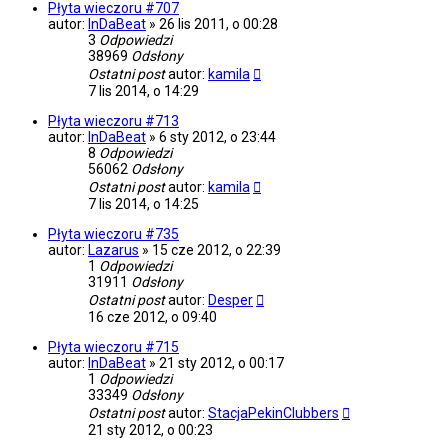
Płyta wieczoru #707
autor:
InDaBeat
»
26 lis 2011, o 00:28
3
Odpowiedzi
38969
Odsłony
Ostatni post
autor:
kamila
7 lis 2014, o 14:29
Płyta wieczoru #713
autor:
InDaBeat
»
6 sty 2012, o 23:44
8
Odpowiedzi
56062
Odsłony
Ostatni post
autor:
kamila
7 lis 2014, o 14:25
Płyta wieczoru #735
autor:
Lazarus
»
15 cze 2012, o 22:39
1
Odpowiedzi
31911
Odsłony
Ostatni post
autor:
Desper
16 cze 2012, o 09:40
Płyta wieczoru #715
autor:
InDaBeat
»
21 sty 2012, o 00:17
1
Odpowiedzi
33349
Odsłony
Ostatni post
autor:
StacjaPekinClubbers
21 sty 2012, o 00:23