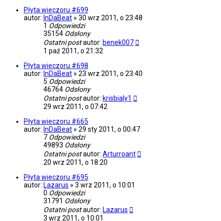
Płyta wieczoru #699
autor:
InDaBeat
»
30 wrz 2011, o 23:48
1
Odpowiedzi
35154
Odsłony
Ostatni post
autor:
benek007
1 paź 2011, o 21:32
Płyta wieczoru #698
autor:
InDaBeat
»
23 wrz 2011, o 23:40
5
Odpowiedzi
46764
Odsłony
Ostatni post
autor:
krisbialy1
29 wrz 2011, o 07:42
Płyta wieczoru #665
autor:
InDaBeat
»
29 sty 2011, o 00:47
7
Odpowiedzi
49893
Odsłony
Ostatni post
autor:
Arturroant
20 wrz 2011, o 18:20
Płyta wieczoru #695
autor:
Lazarus
»
3 wrz 2011, o 10:01
0
Odpowiedzi
31791
Odsłony
Ostatni post
autor:
Lazarus
3 wrz 2011, o 10:01