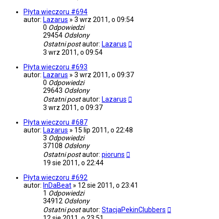
Płyta wieczoru #694
autor:
Lazarus
»
3 wrz 2011, o 09:54
0
Odpowiedzi
29454
Odsłony
Ostatni post
autor:
Lazarus
3 wrz 2011, o 09:54
Płyta wieczoru #693
autor:
Lazarus
»
3 wrz 2011, o 09:37
0
Odpowiedzi
29643
Odsłony
Ostatni post
autor:
Lazarus
3 wrz 2011, o 09:37
Płyta wieczoru #687
autor:
Lazarus
»
15 lip 2011, o 22:48
3
Odpowiedzi
37108
Odsłony
Ostatni post
autor:
pioruns
19 sie 2011, o 22:44
Płyta wieczoru #692
autor:
InDaBeat
»
12 sie 2011, o 23:41
1
Odpowiedzi
34912
Odsłony
Ostatni post
autor:
StacjaPekinClubbers
12 sie 2011, o 23:51