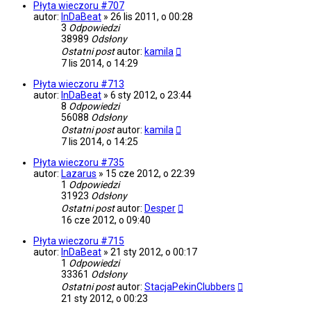
Płyta wieczoru #707
autor:
InDaBeat
»
26 lis 2011, o 00:28
3
Odpowiedzi
38989
Odsłony
Ostatni post
autor:
kamila
7 lis 2014, o 14:29
Płyta wieczoru #713
autor:
InDaBeat
»
6 sty 2012, o 23:44
8
Odpowiedzi
56088
Odsłony
Ostatni post
autor:
kamila
7 lis 2014, o 14:25
Płyta wieczoru #735
autor:
Lazarus
»
15 cze 2012, o 22:39
1
Odpowiedzi
31923
Odsłony
Ostatni post
autor:
Desper
16 cze 2012, o 09:40
Płyta wieczoru #715
autor:
InDaBeat
»
21 sty 2012, o 00:17
1
Odpowiedzi
33361
Odsłony
Ostatni post
autor:
StacjaPekinClubbers
21 sty 2012, o 00:23