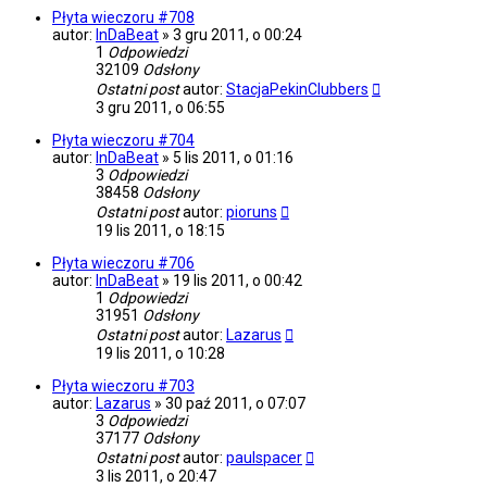
Płyta wieczoru #708
autor:
InDaBeat
»
3 gru 2011, o 00:24
1
Odpowiedzi
32109
Odsłony
Ostatni post
autor:
StacjaPekinClubbers
3 gru 2011, o 06:55
Płyta wieczoru #704
autor:
InDaBeat
»
5 lis 2011, o 01:16
3
Odpowiedzi
38458
Odsłony
Ostatni post
autor:
pioruns
19 lis 2011, o 18:15
Płyta wieczoru #706
autor:
InDaBeat
»
19 lis 2011, o 00:42
1
Odpowiedzi
31951
Odsłony
Ostatni post
autor:
Lazarus
19 lis 2011, o 10:28
Płyta wieczoru #703
autor:
Lazarus
»
30 paź 2011, o 07:07
3
Odpowiedzi
37177
Odsłony
Ostatni post
autor:
paulspacer
3 lis 2011, o 20:47