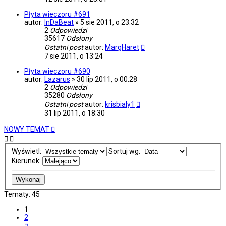
Płyta wieczoru #691
autor:
InDaBeat
»
5 sie 2011, o 23:32
2
Odpowiedzi
35617
Odsłony
Ostatni post
autor:
MargHaret
7 sie 2011, o 13:24
Płyta wieczoru #690
autor:
Lazarus
»
30 lip 2011, o 00:28
2
Odpowiedzi
35280
Odsłony
Ostatni post
autor:
krisbialy1
31 lip 2011, o 18:30
NOWY TEMAT
Wyświetl:
Sortuj wg:
Kierunek:
Tematy: 45
1
2
Następna