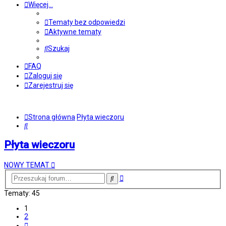
Więcej…
Tematy bez odpowiedzi
Aktywne tematy
Szukaj
FAQ
Zaloguj się
Zarejestruj się
Strona główna
Płyta wieczoru
Szukaj
Płyta wieczoru
NOWY TEMAT
Wyszukiwanie
Szukaj
zaawansowane
Tematy: 45
1
2
Następna