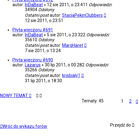
autor:
InDaBeat
»
12 sie 2011, o 23:41
1
Odpowiedzi
34904
Odsłony
Ostatni post
autor:
StacjaPekinClubbers
12 sie 2011, o 23:51
Płyta wieczoru #691
autor:
InDaBeat
»
5 sie 2011, o 23:32
2
Odpowiedzi
35610
Odsłony
Ostatni post
autor:
MargHaret
7 sie 2011, o 13:24
Płyta wieczoru #690
autor:
Lazarus
»
30 lip 2011, o 00:28
2
Odpowiedzi
35266
Odsłony
Ostatni post
autor:
krisbialy1
31 lip 2011, o 18:30
NOWY TEMAT
Tematy: 45
1
2
Przejdź do
Wróć do wykazu forów