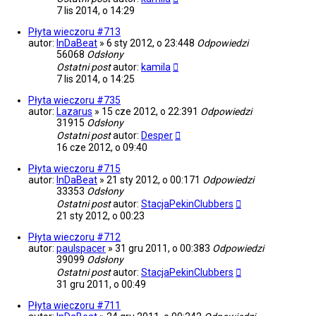
7 lis 2014, o 14:29
Płyta wieczoru #713
autor:
InDaBeat
»
6 sty 2012, o 23:44
8
Odpowiedzi
56068
Odsłony
Ostatni post
autor:
kamila
7 lis 2014, o 14:25
Płyta wieczoru #735
autor:
Lazarus
»
15 cze 2012, o 22:39
1
Odpowiedzi
31915
Odsłony
Ostatni post
autor:
Desper
16 cze 2012, o 09:40
Płyta wieczoru #715
autor:
InDaBeat
»
21 sty 2012, o 00:17
1
Odpowiedzi
33353
Odsłony
Ostatni post
autor:
StacjaPekinClubbers
21 sty 2012, o 00:23
Płyta wieczoru #712
autor:
paulspacer
»
31 gru 2011, o 00:38
3
Odpowiedzi
39099
Odsłony
Ostatni post
autor:
StacjaPekinClubbers
31 gru 2011, o 00:49
Płyta wieczoru #711