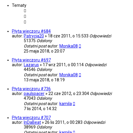
w
Tematy
a
n
i
e
z
a
Płyta wieczoru #684
a
autor:
Patrycja20
»
18 cze 2011, o 15:53
3
Odpowiedzi
w
51375
Odsłony
a
Ostatni post
autor:
Monika08
n
25 maja 2018, o 20:07
s
o
Płyta wieczoru #697
w
autor:
Lazarus
»
17 wrz 2011, o 00:11
4
Odpowiedzi
a
44546
Odsłony
n
Ostatni post
autor:
Monika08
e
13 maja 2018, o 18:19
Płyta wieczoru #736
autor:
paulspacer
»
22 cze 2012, o 23:30
4
Odpowiedzi
47043
Odsłony
Ostatni post
autor:
kamila
7 lis 2014, o 14:32
Płyta wieczoru #707
autor:
InDaBeat
»
26 lis 2011, o 00:28
3
Odpowiedzi
38969
Odsłony
Ostatni post
autor:
kamila