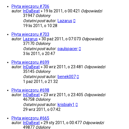
Płyta wieczoru #706
autor:
InDaBeat
»
19 lis 2011, o 00:42
1
Odpowiedzi
31947
Odsłony
Ostatni post
autor:
Lazarus
19 lis 2011, o 10:28
Płyta wieczoru #703
autor:
Lazarus
»
30 paź 2011, o 07:07
3
Odpowiedzi
37170
Odsłony
Ostatni post
autor:
paulspacer
3 lis 2011, o 20:47
Płyta wieczoru #699
autor:
InDaBeat
»
30 wrz 2011, o 23:48
1
Odpowiedzi
35145
Odsłony
Ostatni post
autor:
benek007
1 paź 2011, o 21:32
Płyta wieczoru #698
autor:
InDaBeat
»
23 wrz 2011, o 23:40
5
Odpowiedzi
46758
Odsłony
Ostatni post
autor:
krisbialy1
29 wrz 2011, o 07:42
Płyta wieczoru #665
autor:
InDaBeat
»
29 sty 2011, o 00:47
7
Odpowiedzi
49877
Odsłony