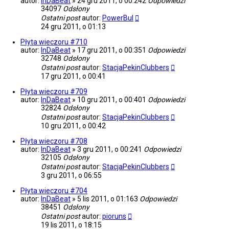
autor:
InDaBeat
»
24 gru 2011, o 00:24
2
Odpowiedzi
34097
Odsłony
Ostatni post
autor:
PowerBul
24 gru 2011, o 01:13
Płyta wieczoru #710
autor:
InDaBeat
»
17 gru 2011, o 00:35
1
Odpowiedzi
32748
Odsłony
Ostatni post
autor:
StacjaPekinClubbers
17 gru 2011, o 00:41
Płyta wieczoru #709
autor:
InDaBeat
»
10 gru 2011, o 00:40
1
Odpowiedzi
32824
Odsłony
Ostatni post
autor:
StacjaPekinClubbers
10 gru 2011, o 00:42
Płyta wieczoru #708
autor:
InDaBeat
»
3 gru 2011, o 00:24
1
Odpowiedzi
32105
Odsłony
Ostatni post
autor:
StacjaPekinClubbers
3 gru 2011, o 06:55
Płyta wieczoru #704
autor:
InDaBeat
»
5 lis 2011, o 01:16
3
Odpowiedzi
38451
Odsłony
Ostatni post
autor:
pioruns
19 lis 2011, o 18:15