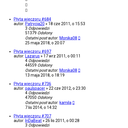
Płyta wieczoru #684
autor:
Patrycja20
»
18 cze 2011, o 15:53
3
Odpowiedzi
51379
Odsłony
Ostatni post
autor:
Monika08
25 maja 2018, o 20:07
Płyta wieczoru #697
autor:
Lazarus
»
17 wrz 2011, o 00:11
4
Odpowiedzi
44559
Odsłony
Ostatni post
autor:
Monika08
13 maja 2018, o 18:19
Płyta wieczoru #736
autor:
paulspacer
»
22 cze 2012, o 23:30
4
Odpowiedzi
47050
Odsłony
Ostatni post
autor:
kamila
7 lis 2014, o 14:32
Płyta wieczoru #707
autor:
InDaBeat
»
26 lis 2011, o 00:28
3
Odpowiedzi