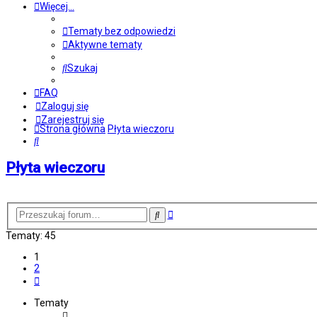
Więcej…
Tematy bez odpowiedzi
Aktywne tematy
Szukaj
FAQ
Zaloguj się
Zarejestruj się
Strona główna
Płyta wieczoru
Szukaj
Płyta wieczoru
NOWY TEMAT
Wyszukiwanie
Szukaj
zaawansowane
Tematy: 45
1
2
Następna
Tematy