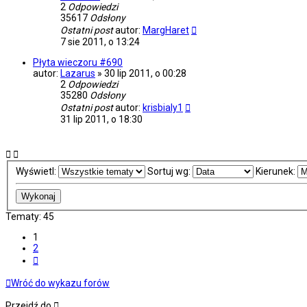
2
Odpowiedzi
35617
Odsłony
Ostatni post
autor:
MargHaret
7 sie 2011, o 13:24
Płyta wieczoru #690
autor:
Lazarus
»
30 lip 2011, o 00:28
2
Odpowiedzi
35280
Odsłony
Ostatni post
autor:
krisbialy1
31 lip 2011, o 18:30
NOWY TEMAT
Wyświetl:
Sortuj wg:
Kierunek:
Tematy: 45
1
2
Następna
Wróć do wykazu forów
Przejdź do