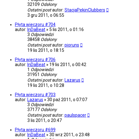
32109
Odsłony
Ostatni post
autor:
StacjaPekinClubbers
3 gru 2011, o 06:55
Płyta wieczoru #704
autor:
InDaBeat
»
5 lis 2011, o 01:16
3
Odpowiedzi
38458
Odsłony
Ostatni post
autor:
pioruns
19 lis 2011, o 18:15
Płyta wieczoru #706
autor:
InDaBeat
»
19 lis 2011, o 00:42
1
Odpowiedzi
31951
Odsłony
Ostatni post
autor:
Lazarus
19 lis 2011, o 10:28
Płyta wieczoru #703
autor:
Lazarus
»
30 paź 2011, o 07:07
3
Odpowiedzi
37177
Odsłony
Ostatni post
autor:
paulspacer
3 lis 2011, o 20:47
Płyta wieczoru #699
autor:
InDaBeat
»
30 wrz 2011, o 23:48