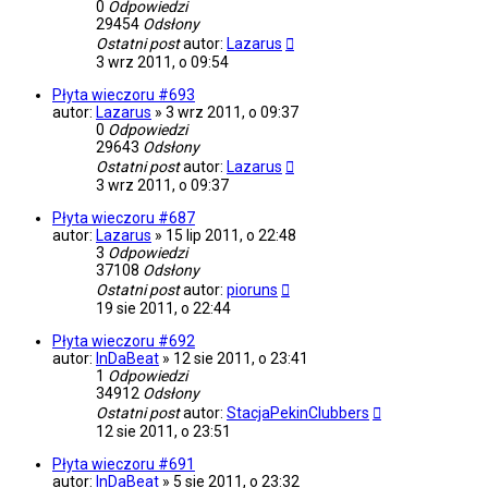
0
Odpowiedzi
29454
Odsłony
Ostatni post
autor:
Lazarus
3 wrz 2011, o 09:54
Płyta wieczoru #693
autor:
Lazarus
»
3 wrz 2011, o 09:37
0
Odpowiedzi
29643
Odsłony
Ostatni post
autor:
Lazarus
3 wrz 2011, o 09:37
Płyta wieczoru #687
autor:
Lazarus
»
15 lip 2011, o 22:48
3
Odpowiedzi
37108
Odsłony
Ostatni post
autor:
pioruns
19 sie 2011, o 22:44
Płyta wieczoru #692
autor:
InDaBeat
»
12 sie 2011, o 23:41
1
Odpowiedzi
34912
Odsłony
Ostatni post
autor:
StacjaPekinClubbers
12 sie 2011, o 23:51
Płyta wieczoru #691
autor:
InDaBeat
»
5 sie 2011, o 23:32