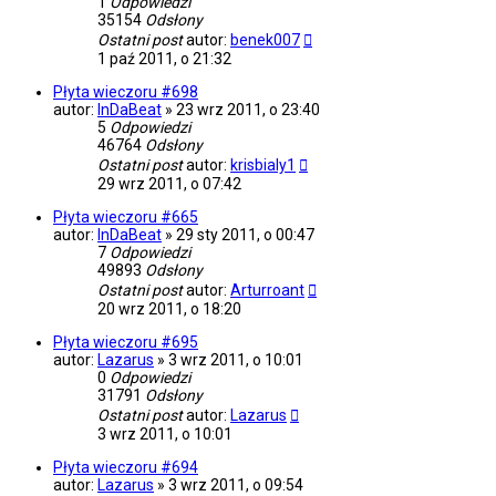
1
Odpowiedzi
35154
Odsłony
Ostatni post
autor:
benek007
1 paź 2011, o 21:32
Płyta wieczoru #698
autor:
InDaBeat
»
23 wrz 2011, o 23:40
5
Odpowiedzi
46764
Odsłony
Ostatni post
autor:
krisbialy1
29 wrz 2011, o 07:42
Płyta wieczoru #665
autor:
InDaBeat
»
29 sty 2011, o 00:47
7
Odpowiedzi
49893
Odsłony
Ostatni post
autor:
Arturroant
20 wrz 2011, o 18:20
Płyta wieczoru #695
autor:
Lazarus
»
3 wrz 2011, o 10:01
0
Odpowiedzi
31791
Odsłony
Ostatni post
autor:
Lazarus
3 wrz 2011, o 10:01
Płyta wieczoru #694
autor:
Lazarus
»
3 wrz 2011, o 09:54