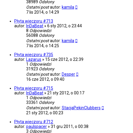
38989
Odsłony
Ostatni post
autor:
kamila
7 lis 2014, o 14:29
Płyta wieczoru #713
autor:
InDaBeat
»
6 sty 2012, o 23:44
8
Odpowiedzi
56088
Odsłony
Ostatni post
autor:
kamila
7 lis 2014, o 14:25
Płyta wieczoru #735
autor:
Lazarus
»
15 cze 2012, o 22:39
1
Odpowiedzi
31923
Odsłony
Ostatni post
autor:
Desper
16 cze 2012, o 09:40
Płyta wieczoru #715
autor:
InDaBeat
»
21 sty 2012, o 00:17
1
Odpowiedzi
33361
Odsłony
Ostatni post
autor:
StacjaPekinClubbers
21 sty 2012, o 00:23
Płyta wieczoru #712
autor:
paulspacer
»
31 gru 2011, o 00:38
3
Odpowiedzi