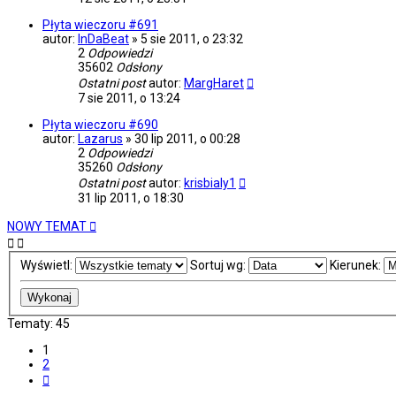
Płyta wieczoru #691
autor:
InDaBeat
»
5 sie 2011, o 23:32
2
Odpowiedzi
35602
Odsłony
Ostatni post
autor:
MargHaret
7 sie 2011, o 13:24
Płyta wieczoru #690
autor:
Lazarus
»
30 lip 2011, o 00:28
2
Odpowiedzi
35260
Odsłony
Ostatni post
autor:
krisbialy1
31 lip 2011, o 18:30
NOWY TEMAT
Wyświetl:
Sortuj wg:
Kierunek:
Tematy: 45
1
2
Następna