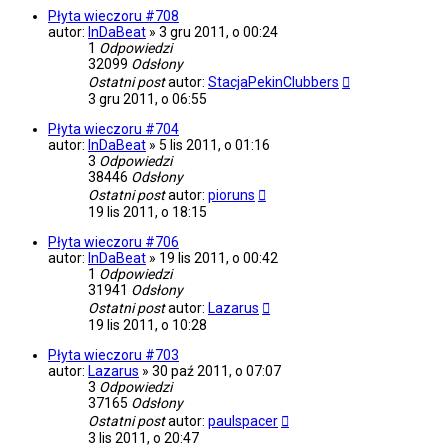
Płyta wieczoru #708
autor:
InDaBeat
»
3 gru 2011, o 00:24
1
Odpowiedzi
32099
Odsłony
Ostatni post
autor:
StacjaPekinClubbers
3 gru 2011, o 06:55
Płyta wieczoru #704
autor:
InDaBeat
»
5 lis 2011, o 01:16
3
Odpowiedzi
38446
Odsłony
Ostatni post
autor:
pioruns
19 lis 2011, o 18:15
Płyta wieczoru #706
autor:
InDaBeat
»
19 lis 2011, o 00:42
1
Odpowiedzi
31941
Odsłony
Ostatni post
autor:
Lazarus
19 lis 2011, o 10:28
Płyta wieczoru #703
autor:
Lazarus
»
30 paź 2011, o 07:07
3
Odpowiedzi
37165
Odsłony
Ostatni post
autor:
paulspacer
3 lis 2011, o 20:47