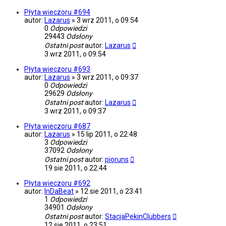
Płyta wieczoru #694
autor:
Lazarus
»
3 wrz 2011, o 09:54
0
Odpowiedzi
29443
Odsłony
Ostatni post
autor:
Lazarus
3 wrz 2011, o 09:54
Płyta wieczoru #693
autor:
Lazarus
»
3 wrz 2011, o 09:37
0
Odpowiedzi
29629
Odsłony
Ostatni post
autor:
Lazarus
3 wrz 2011, o 09:37
Płyta wieczoru #687
autor:
Lazarus
»
15 lip 2011, o 22:48
3
Odpowiedzi
37092
Odsłony
Ostatni post
autor:
pioruns
19 sie 2011, o 22:44
Płyta wieczoru #692
autor:
InDaBeat
»
12 sie 2011, o 23:41
1
Odpowiedzi
34901
Odsłony
Ostatni post
autor:
StacjaPekinClubbers
12 sie 2011, o 23:51