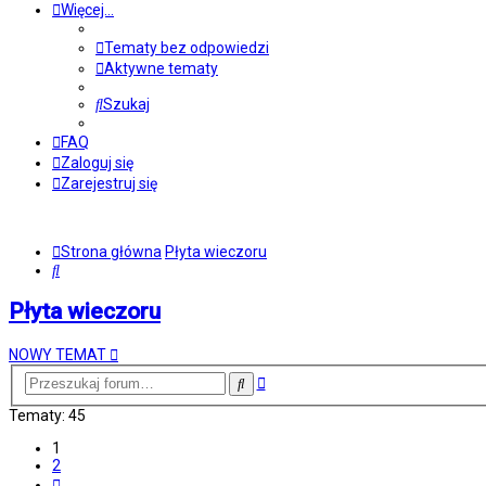
Więcej…
Tematy bez odpowiedzi
Aktywne tematy
Szukaj
FAQ
Zaloguj się
Zarejestruj się
Strona główna
Płyta wieczoru
Szukaj
Płyta wieczoru
NOWY TEMAT
Wyszukiwanie
Szukaj
zaawansowane
Tematy: 45
1
2
Następna