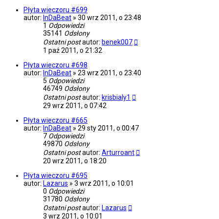
Płyta wieczoru #699
autor:
InDaBeat
»
30 wrz 2011, o 23:48
1
Odpowiedzi
35141
Odsłony
Ostatni post
autor:
benek007
1 paź 2011, o 21:32
Płyta wieczoru #698
autor:
InDaBeat
»
23 wrz 2011, o 23:40
5
Odpowiedzi
46749
Odsłony
Ostatni post
autor:
krisbialy1
29 wrz 2011, o 07:42
Płyta wieczoru #665
autor:
InDaBeat
»
29 sty 2011, o 00:47
7
Odpowiedzi
49870
Odsłony
Ostatni post
autor:
Arturroant
20 wrz 2011, o 18:20
Płyta wieczoru #695
autor:
Lazarus
»
3 wrz 2011, o 10:01
0
Odpowiedzi
31780
Odsłony
Ostatni post
autor:
Lazarus
3 wrz 2011, o 10:01