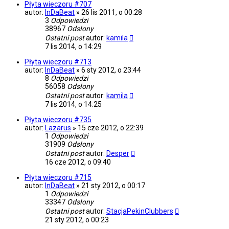
Płyta wieczoru #707
autor:
InDaBeat
»
26 lis 2011, o 00:28
3
Odpowiedzi
38967
Odsłony
Ostatni post
autor:
kamila
7 lis 2014, o 14:29
Płyta wieczoru #713
autor:
InDaBeat
»
6 sty 2012, o 23:44
8
Odpowiedzi
56058
Odsłony
Ostatni post
autor:
kamila
7 lis 2014, o 14:25
Płyta wieczoru #735
autor:
Lazarus
»
15 cze 2012, o 22:39
1
Odpowiedzi
31909
Odsłony
Ostatni post
autor:
Desper
16 cze 2012, o 09:40
Płyta wieczoru #715
autor:
InDaBeat
»
21 sty 2012, o 00:17
1
Odpowiedzi
33347
Odsłony
Ostatni post
autor:
StacjaPekinClubbers
21 sty 2012, o 00:23