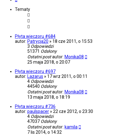
Tematy
Płyta wieczoru #684
autor:
Patrycja20
»
18 cze 2011, o 15:53
3
Odpowiedzi
51371
Odsłony
Ostatni post
autor:
Monika08
25 maja 2018, o 20:07
Płyta wieczoru #697
autor:
Lazarus
»
17 wrz 2011, o 00:11
4
Odpowiedzi
44540
Odsłony
Ostatni post
autor:
Monika08
13 maja 2018, o 18:19
Płyta wieczoru #736
autor:
paulspacer
»
22 cze 2012, o 23:30
4
Odpowiedzi
47037
Odsłony
Ostatni post
autor:
kamila
7 lis 2014, o 14:32