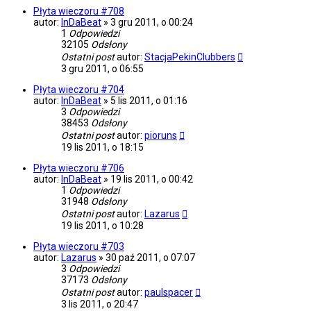
Płyta wieczoru #708
autor:
InDaBeat
»
3 gru 2011, o 00:24
1
Odpowiedzi
32105
Odsłony
Ostatni post
autor:
StacjaPekinClubbers
3 gru 2011, o 06:55
Płyta wieczoru #704
autor:
InDaBeat
»
5 lis 2011, o 01:16
3
Odpowiedzi
38453
Odsłony
Ostatni post
autor:
pioruns
19 lis 2011, o 18:15
Płyta wieczoru #706
autor:
InDaBeat
»
19 lis 2011, o 00:42
1
Odpowiedzi
31948
Odsłony
Ostatni post
autor:
Lazarus
19 lis 2011, o 10:28
Płyta wieczoru #703
autor:
Lazarus
»
30 paź 2011, o 07:07
3
Odpowiedzi
37173
Odsłony
Ostatni post
autor:
paulspacer
3 lis 2011, o 20:47