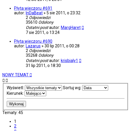
Płyta wieczoru #691
autor:
InDaBeat
»
5 sie 2011, o 23:32
2
Odpowiedzi
35610
Odsłony
Ostatni post
autor:
MargHaret
7 sie 2011, o 13:24
Płyta wieczoru #690
autor:
Lazarus
»
30 lip 2011, o 00:28
2
Odpowiedzi
35268
Odsłony
Ostatni post
autor:
krisbialy1
31 lip 2011, o 18:30
NOWY TEMAT
Wyświetl:
Sortuj wg:
Kierunek:
Tematy: 45
1
2
Następna