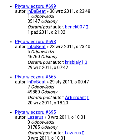
Płyta wieczoru #699
autor:
InDaBeat
»
30 wrz 2011, o 23:48
1
Odpowiedzi
35147
Odsłony
Ostatni post
autor:
benek007
1 paź 2011, o 21:32
Płyta wieczoru #698
autor:
InDaBeat
»
23 wrz 2011, o 23:40
5
Odpowiedzi
46760
Odsłony
Ostatni post
autor:
krisbialy1
29 wrz 2011, o 07:42
Płyta wieczoru #665
autor:
InDaBeat
»
29 sty 2011, o 00:47
7
Odpowiedzi
49880
Odsłony
Ostatni post
autor:
Arturroant
20 wrz 2011, o 18:20
Płyta wieczoru #695
autor:
Lazarus
»
3 wrz 2011, o 10:01
0
Odpowiedzi
31785
Odsłony
Ostatni post
autor:
Lazarus
3 wrz 2011, o 10:01