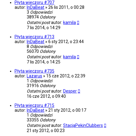
Płyta wieczoru #707
autor:
InDaBeat
»
26 lis 2011, o 00:28
3
Odpowiedzi
38974
Odsłony
Ostatni post
autor:
kamila
7 lis 2014, o 14:29
Płyta wieczoru #713
autor:
InDaBeat
»
6 sty 2012, o 23:44
8
Odpowiedzi
56070
Odsłony
Ostatni post
autor:
kamila
7 lis 2014, o 14:25
Płyta wieczoru #735
autor:
Lazarus
»
15 cze 2012, o 22:39
1
Odpowiedzi
31916
Odsłony
Ostatni post
autor:
Desper
16 cze 2012, o 09:40
Płyta wieczoru #715
autor:
InDaBeat
»
21 sty 2012, o 00:17
1
Odpowiedzi
33355
Odsłony
Ostatni post
autor:
StacjaPekinClubbers
21 sty 2012, o 00:23