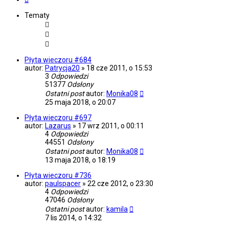
Tematy
Płyta wieczoru #684
autor:
Patrycja20
»
18 cze 2011, o 15:53
3
Odpowiedzi
51377
Odsłony
Ostatni post
autor:
Monika08
25 maja 2018, o 20:07
Płyta wieczoru #697
autor:
Lazarus
»
17 wrz 2011, o 00:11
4
Odpowiedzi
44551
Odsłony
Ostatni post
autor:
Monika08
13 maja 2018, o 18:19
Płyta wieczoru #736
autor:
paulspacer
»
22 cze 2012, o 23:30
4
Odpowiedzi
47046
Odsłony
Ostatni post
autor:
kamila
7 lis 2014, o 14:32