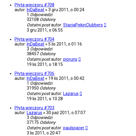
Płyta wieczoru #708
autor:
InDaBeat
»
3 gru 2011, o 00:24
1
Odpowiedzi
32108
Odsłony
Ostatni post
autor:
StacjaPekinClubbers
3 gru 2011, o 06:55
Płyta wieczoru #704
autor:
InDaBeat
»
5 lis 2011, o 01:16
3
Odpowiedzi
38457
Odsłony
Ostatni post
autor:
pioruns
19 lis 2011, o 18:15
Płyta wieczoru #706
autor:
InDaBeat
»
19 lis 2011, o 00:42
1
Odpowiedzi
31950
Odsłony
Ostatni post
autor:
Lazarus
19 lis 2011, o 10:28
Płyta wieczoru #703
autor:
Lazarus
»
30 paź 2011, o 07:07
3
Odpowiedzi
37175
Odsłony
Ostatni post
autor:
paulspacer
3 lis 2011, o 20:47