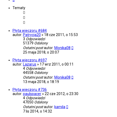
Tematy
Płyta wieczoru #684
autor:
Patrycja20
»
18 cze 2011, o 15:53
3
Odpowiedzi
51379
Odsłony
Ostatni post
autor:
Monika08
25 maja 2018, o 20:07
Płyta wieczoru #697
autor:
Lazarus
»
17 wrz 2011, o 00:11
4
Odpowiedzi
44558
Odsłony
Ostatni post
autor:
Monika08
13 maja 2018, o 18:19
Płyta wieczoru #736
autor:
paulspacer
»
22 cze 2012, o 23:30
4
Odpowiedzi
47050
Odsłony
Ostatni post
autor:
kamila
7 lis 2014, o 14:32