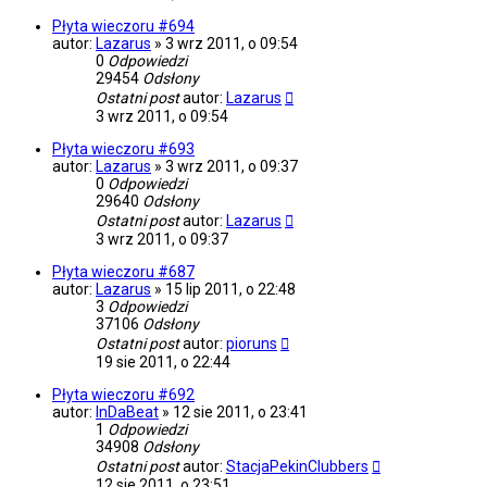
Płyta wieczoru #694
autor:
Lazarus
»
3 wrz 2011, o 09:54
0
Odpowiedzi
29454
Odsłony
Ostatni post
autor:
Lazarus
3 wrz 2011, o 09:54
Płyta wieczoru #693
autor:
Lazarus
»
3 wrz 2011, o 09:37
0
Odpowiedzi
29640
Odsłony
Ostatni post
autor:
Lazarus
3 wrz 2011, o 09:37
Płyta wieczoru #687
autor:
Lazarus
»
15 lip 2011, o 22:48
3
Odpowiedzi
37106
Odsłony
Ostatni post
autor:
pioruns
19 sie 2011, o 22:44
Płyta wieczoru #692
autor:
InDaBeat
»
12 sie 2011, o 23:41
1
Odpowiedzi
34908
Odsłony
Ostatni post
autor:
StacjaPekinClubbers
12 sie 2011, o 23:51