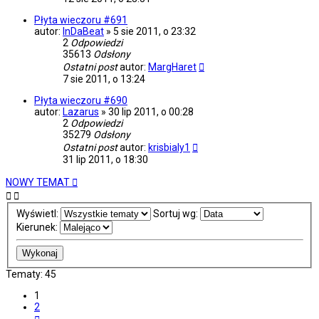
Płyta wieczoru #691
autor:
InDaBeat
»
5 sie 2011, o 23:32
2
Odpowiedzi
35613
Odsłony
Ostatni post
autor:
MargHaret
7 sie 2011, o 13:24
Płyta wieczoru #690
autor:
Lazarus
»
30 lip 2011, o 00:28
2
Odpowiedzi
35279
Odsłony
Ostatni post
autor:
krisbialy1
31 lip 2011, o 18:30
NOWY TEMAT
Wyświetl:
Sortuj wg:
Kierunek:
Tematy: 45
1
2
Następna