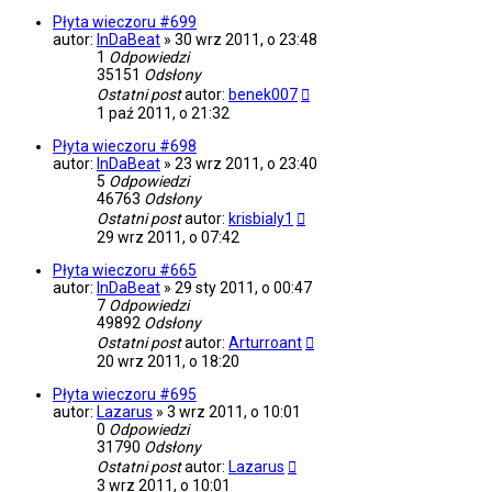
Płyta wieczoru #699
autor:
InDaBeat
»
30 wrz 2011, o 23:48
1
Odpowiedzi
35151
Odsłony
Ostatni post
autor:
benek007
1 paź 2011, o 21:32
Płyta wieczoru #698
autor:
InDaBeat
»
23 wrz 2011, o 23:40
5
Odpowiedzi
46763
Odsłony
Ostatni post
autor:
krisbialy1
29 wrz 2011, o 07:42
Płyta wieczoru #665
autor:
InDaBeat
»
29 sty 2011, o 00:47
7
Odpowiedzi
49892
Odsłony
Ostatni post
autor:
Arturroant
20 wrz 2011, o 18:20
Płyta wieczoru #695
autor:
Lazarus
»
3 wrz 2011, o 10:01
0
Odpowiedzi
31790
Odsłony
Ostatni post
autor:
Lazarus
3 wrz 2011, o 10:01