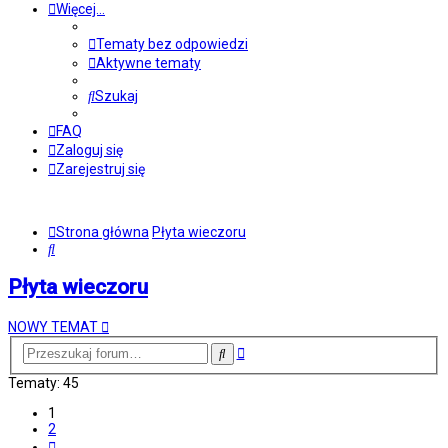
Więcej…
Tematy bez odpowiedzi
Aktywne tematy
Szukaj
FAQ
Zaloguj się
Zarejestruj się
Strona główna
Płyta wieczoru
Szukaj
Płyta wieczoru
NOWY TEMAT
Wyszukiwanie
Szukaj
zaawansowane
Tematy: 45
1
2
Następna