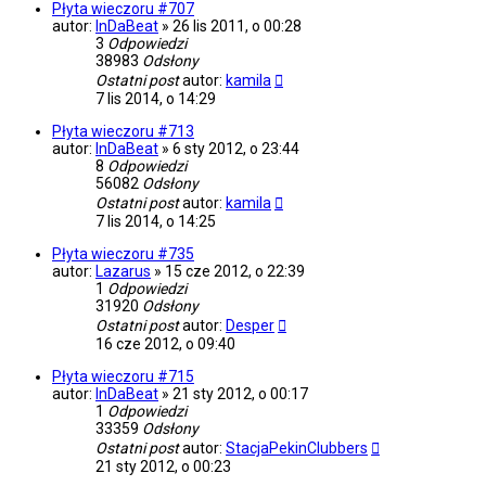
Płyta wieczoru #707
autor:
InDaBeat
»
26 lis 2011, o 00:28
3
Odpowiedzi
38983
Odsłony
Ostatni post
autor:
kamila
7 lis 2014, o 14:29
Płyta wieczoru #713
autor:
InDaBeat
»
6 sty 2012, o 23:44
8
Odpowiedzi
56082
Odsłony
Ostatni post
autor:
kamila
7 lis 2014, o 14:25
Płyta wieczoru #735
autor:
Lazarus
»
15 cze 2012, o 22:39
1
Odpowiedzi
31920
Odsłony
Ostatni post
autor:
Desper
16 cze 2012, o 09:40
Płyta wieczoru #715
autor:
InDaBeat
»
21 sty 2012, o 00:17
1
Odpowiedzi
33359
Odsłony
Ostatni post
autor:
StacjaPekinClubbers
21 sty 2012, o 00:23