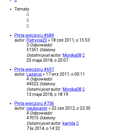
Tematy
Płyta wieczoru #684
autor:
Patrycja20
»
18 cze 2011, o 15:53
3
Odpowiedzi
51351
Odsłony
Ostatni post
autor:
Monika08
25 maja 2018, o 20:07
Płyta wieczoru #697
autor:
Lazarus
»
17 wrz 2011, o 00:11
4
Odpowiedzi
44522
Odsłony
Ostatni post
autor:
Monika08
13 maja 2018, o 18:19
Płyta wieczoru #736
autor:
paulspacer
»
22 cze 2012, o 23:30
4
Odpowiedzi
47015
Odsłony
Ostatni post
autor:
kamila
7 lis 2014, o 14:32