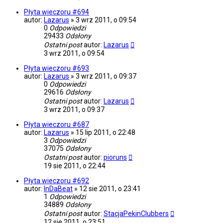
Płyta wieczoru #694
autor:
Lazarus
»
3 wrz 2011, o 09:54
0
Odpowiedzi
29433
Odsłony
Ostatni post
autor:
Lazarus
3 wrz 2011, o 09:54
Płyta wieczoru #693
autor:
Lazarus
»
3 wrz 2011, o 09:37
0
Odpowiedzi
29616
Odsłony
Ostatni post
autor:
Lazarus
3 wrz 2011, o 09:37
Płyta wieczoru #687
autor:
Lazarus
»
15 lip 2011, o 22:48
3
Odpowiedzi
37075
Odsłony
Ostatni post
autor:
pioruns
19 sie 2011, o 22:44
Płyta wieczoru #692
autor:
InDaBeat
»
12 sie 2011, o 23:41
1
Odpowiedzi
34889
Odsłony
Ostatni post
autor:
StacjaPekinClubbers
12 sie 2011, o 23:51