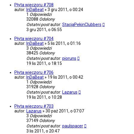
Płyta wieczoru #708
autor:
InDaBeat
»
3 gru 2011, o 00:24
1
Odpowiedzi
32088
Odsłony
Ostatni post
autor:
StacjaPekinClubbers
3 gru 2011, o 06:55
Płyta wieczoru #704
autor:
InDaBeat
»
5 lis 2011, o 01:16
3
Odpowiedzi
38425
Odsłony
Ostatni post
autor:
pioruns
19 lis 2011, o 18:15
Płyta wieczoru #706
autor:
InDaBeat
»
19 lis 2011, o 00:42
1
Odpowiedzi
31928
Odsłony
Ostatni post
autor:
Lazarus
19 lis 2011, o 10:28
Płyta wieczoru #703
autor:
Lazarus
»
30 paź 2011, o 07:07
3
Odpowiedzi
37149
Odsłony
Ostatni post
autor:
paulspacer
3 lis 2011, o 20:47