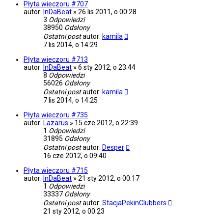
Płyta wieczoru #707
autor:
InDaBeat
»
26 lis 2011, o 00:28
3
Odpowiedzi
38950
Odsłony
Ostatni post
autor:
kamila
7 lis 2014, o 14:29
Płyta wieczoru #713
autor:
InDaBeat
»
6 sty 2012, o 23:44
8
Odpowiedzi
56026
Odsłony
Ostatni post
autor:
kamila
7 lis 2014, o 14:25
Płyta wieczoru #735
autor:
Lazarus
»
15 cze 2012, o 22:39
1
Odpowiedzi
31895
Odsłony
Ostatni post
autor:
Desper
16 cze 2012, o 09:40
Płyta wieczoru #715
autor:
InDaBeat
»
21 sty 2012, o 00:17
1
Odpowiedzi
33337
Odsłony
Ostatni post
autor:
StacjaPekinClubbers
21 sty 2012, o 00:23