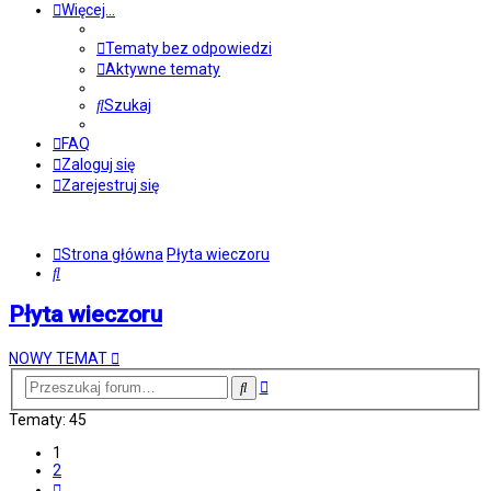
Więcej…
Tematy bez odpowiedzi
Aktywne tematy
Szukaj
FAQ
Zaloguj się
Zarejestruj się
Strona główna
Płyta wieczoru
Szukaj
Płyta wieczoru
NOWY TEMAT
Wyszukiwanie
Szukaj
zaawansowane
Tematy: 45
1
2
Następna