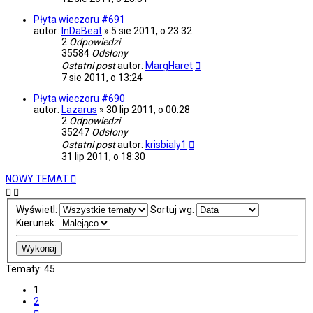
Płyta wieczoru #691
autor:
InDaBeat
»
5 sie 2011, o 23:32
2
Odpowiedzi
35584
Odsłony
Ostatni post
autor:
MargHaret
7 sie 2011, o 13:24
Płyta wieczoru #690
autor:
Lazarus
»
30 lip 2011, o 00:28
2
Odpowiedzi
35247
Odsłony
Ostatni post
autor:
krisbialy1
31 lip 2011, o 18:30
NOWY TEMAT
Wyświetl:
Sortuj wg:
Kierunek:
Tematy: 45
1
2
Następna