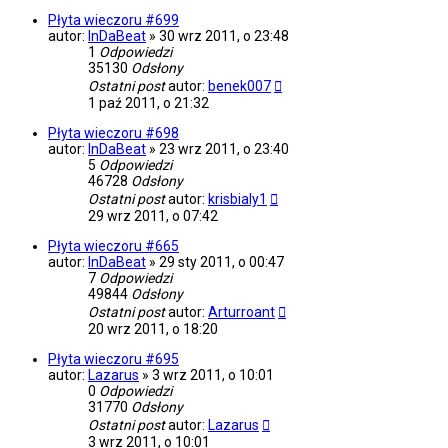
Płyta wieczoru #699
autor:
InDaBeat
»
30 wrz 2011, o 23:48
1
Odpowiedzi
35130
Odsłony
Ostatni post
autor:
benek007
1 paź 2011, o 21:32
Płyta wieczoru #698
autor:
InDaBeat
»
23 wrz 2011, o 23:40
5
Odpowiedzi
46728
Odsłony
Ostatni post
autor:
krisbialy1
29 wrz 2011, o 07:42
Płyta wieczoru #665
autor:
InDaBeat
»
29 sty 2011, o 00:47
7
Odpowiedzi
49844
Odsłony
Ostatni post
autor:
Arturroant
20 wrz 2011, o 18:20
Płyta wieczoru #695
autor:
Lazarus
»
3 wrz 2011, o 10:01
0
Odpowiedzi
31770
Odsłony
Ostatni post
autor:
Lazarus
3 wrz 2011, o 10:01