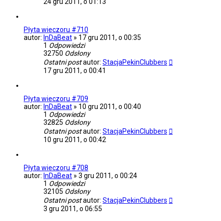
24 gru 2011, o 01:13
Płyta wieczoru #710
autor:
InDaBeat
»
17 gru 2011, o 00:35
1
Odpowiedzi
32750
Odsłony
Ostatni post
autor:
StacjaPekinClubbers
17 gru 2011, o 00:41
Płyta wieczoru #709
autor:
InDaBeat
»
10 gru 2011, o 00:40
1
Odpowiedzi
32825
Odsłony
Ostatni post
autor:
StacjaPekinClubbers
10 gru 2011, o 00:42
Płyta wieczoru #708
autor:
InDaBeat
»
3 gru 2011, o 00:24
1
Odpowiedzi
32105
Odsłony
Ostatni post
autor:
StacjaPekinClubbers
3 gru 2011, o 06:55