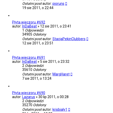
Ostatni post
autor:
pioruns
19 sie 2011, o 22:44
Płyta wieczoru #692
autor:
InDaBeat
»
12 sie 2011, o 23:41
1
Odpowiedzi
34905
Odsłony
Ostatni post
autor:
StacjaPekinClubbers
12 sie 2011, o 23:51
Płyta wieczoru #691
autor:
InDaBeat
»
5 sie 2011, o 23:32
2
Odpowiedzi
35610
Odsłony
Ostatni post
autor:
MargHaret
7 sie 2011, o 13:24
Płyta wieczoru #690
autor:
Lazarus
»
30 lip 2011, o 00:28
2
Odpowiedzi
35270
Odsłony
Ostatni post
autor:
krisbialy1