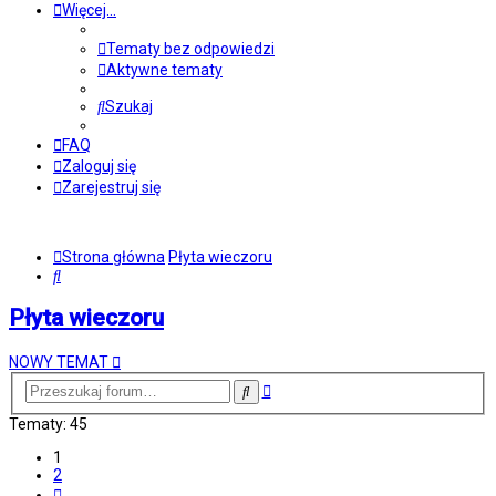
Więcej…
Tematy bez odpowiedzi
Aktywne tematy
Szukaj
FAQ
Zaloguj się
Zarejestruj się
Strona główna
Płyta wieczoru
Szukaj
Płyta wieczoru
NOWY TEMAT
Wyszukiwanie
Szukaj
zaawansowane
Tematy: 45
1
2
Następna