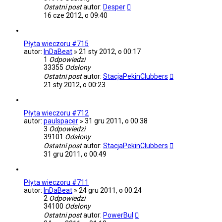
Ostatni post
autor:
Desper
16 cze 2012, o 09:40
Płyta wieczoru #715
autor:
InDaBeat
»
21 sty 2012, o 00:17
1
Odpowiedzi
33355
Odsłony
Ostatni post
autor:
StacjaPekinClubbers
21 sty 2012, o 00:23
Płyta wieczoru #712
autor:
paulspacer
»
31 gru 2011, o 00:38
3
Odpowiedzi
39101
Odsłony
Ostatni post
autor:
StacjaPekinClubbers
31 gru 2011, o 00:49
Płyta wieczoru #711
autor:
InDaBeat
»
24 gru 2011, o 00:24
2
Odpowiedzi
34100
Odsłony
Ostatni post
autor:
PowerBul