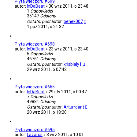
Płyta wieczoru #699
autor:
InDaBeat
»
30 wrz 2011, o 23:48
1
Odpowiedzi
35147
Odsłony
Ostatni post
autor:
benek007
1 paź 2011, o 21:32
Płyta wieczoru #698
autor:
InDaBeat
»
23 wrz 2011, o 23:40
5
Odpowiedzi
46761
Odsłony
Ostatni post
autor:
krisbialy1
29 wrz 2011, o 07:42
Płyta wieczoru #665
autor:
InDaBeat
»
29 sty 2011, o 00:47
7
Odpowiedzi
49881
Odsłony
Ostatni post
autor:
Arturroant
20 wrz 2011, o 18:20
Płyta wieczoru #695
autor:
Lazarus
»
3 wrz 2011, o 10:01