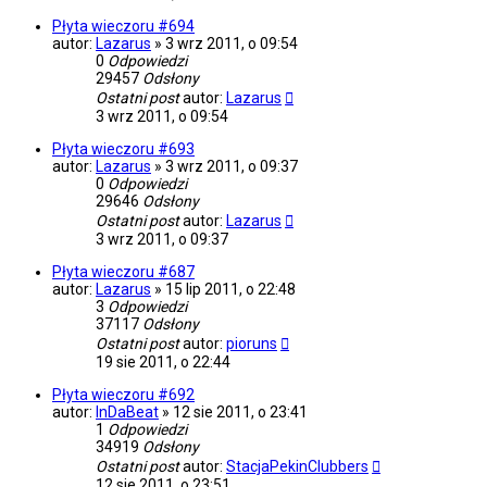
Płyta wieczoru #694
autor:
Lazarus
»
3 wrz 2011, o 09:54
0
Odpowiedzi
29457
Odsłony
Ostatni post
autor:
Lazarus
3 wrz 2011, o 09:54
Płyta wieczoru #693
autor:
Lazarus
»
3 wrz 2011, o 09:37
0
Odpowiedzi
29646
Odsłony
Ostatni post
autor:
Lazarus
3 wrz 2011, o 09:37
Płyta wieczoru #687
autor:
Lazarus
»
15 lip 2011, o 22:48
3
Odpowiedzi
37117
Odsłony
Ostatni post
autor:
pioruns
19 sie 2011, o 22:44
Płyta wieczoru #692
autor:
InDaBeat
»
12 sie 2011, o 23:41
1
Odpowiedzi
34919
Odsłony
Ostatni post
autor:
StacjaPekinClubbers
12 sie 2011, o 23:51