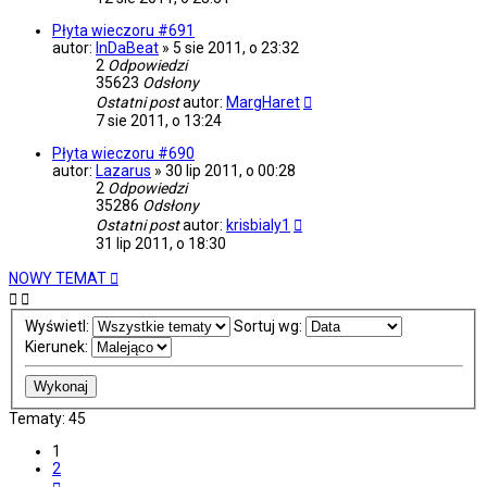
Płyta wieczoru #691
autor:
InDaBeat
»
5 sie 2011, o 23:32
2
Odpowiedzi
35623
Odsłony
Ostatni post
autor:
MargHaret
7 sie 2011, o 13:24
Płyta wieczoru #690
autor:
Lazarus
»
30 lip 2011, o 00:28
2
Odpowiedzi
35286
Odsłony
Ostatni post
autor:
krisbialy1
31 lip 2011, o 18:30
NOWY TEMAT
Wyświetl:
Sortuj wg:
Kierunek:
Tematy: 45
1
2
Następna