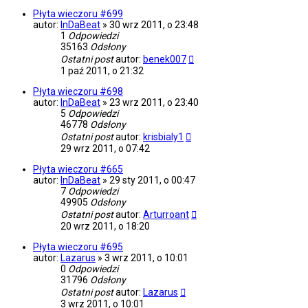
Płyta wieczoru #699
autor:
InDaBeat
»
30 wrz 2011, o 23:48
1
Odpowiedzi
35163
Odsłony
Ostatni post
autor:
benek007
1 paź 2011, o 21:32
Płyta wieczoru #698
autor:
InDaBeat
»
23 wrz 2011, o 23:40
5
Odpowiedzi
46778
Odsłony
Ostatni post
autor:
krisbialy1
29 wrz 2011, o 07:42
Płyta wieczoru #665
autor:
InDaBeat
»
29 sty 2011, o 00:47
7
Odpowiedzi
49905
Odsłony
Ostatni post
autor:
Arturroant
20 wrz 2011, o 18:20
Płyta wieczoru #695
autor:
Lazarus
»
3 wrz 2011, o 10:01
0
Odpowiedzi
31796
Odsłony
Ostatni post
autor:
Lazarus
3 wrz 2011, o 10:01