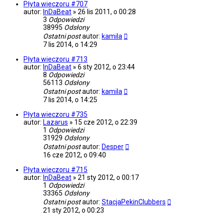
Płyta wieczoru #707
autor:
InDaBeat
»
26 lis 2011, o 00:28
3
Odpowiedzi
38995
Odsłony
Ostatni post
autor:
kamila
7 lis 2014, o 14:29
Płyta wieczoru #713
autor:
InDaBeat
»
6 sty 2012, o 23:44
8
Odpowiedzi
56113
Odsłony
Ostatni post
autor:
kamila
7 lis 2014, o 14:25
Płyta wieczoru #735
autor:
Lazarus
»
15 cze 2012, o 22:39
1
Odpowiedzi
31929
Odsłony
Ostatni post
autor:
Desper
16 cze 2012, o 09:40
Płyta wieczoru #715
autor:
InDaBeat
»
21 sty 2012, o 00:17
1
Odpowiedzi
33365
Odsłony
Ostatni post
autor:
StacjaPekinClubbers
21 sty 2012, o 00:23