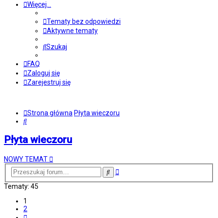
Więcej…
Tematy bez odpowiedzi
Aktywne tematy
Szukaj
FAQ
Zaloguj się
Zarejestruj się
Strona główna
Płyta wieczoru
Szukaj
Płyta wieczoru
NOWY TEMAT
Wyszukiwanie
Szukaj
zaawansowane
Tematy: 45
1
2
Następna