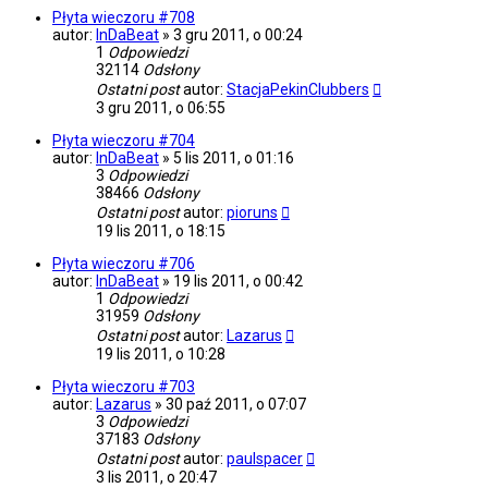
Płyta wieczoru #708
autor:
InDaBeat
»
3 gru 2011, o 00:24
1
Odpowiedzi
32114
Odsłony
Ostatni post
autor:
StacjaPekinClubbers
3 gru 2011, o 06:55
Płyta wieczoru #704
autor:
InDaBeat
»
5 lis 2011, o 01:16
3
Odpowiedzi
38466
Odsłony
Ostatni post
autor:
pioruns
19 lis 2011, o 18:15
Płyta wieczoru #706
autor:
InDaBeat
»
19 lis 2011, o 00:42
1
Odpowiedzi
31959
Odsłony
Ostatni post
autor:
Lazarus
19 lis 2011, o 10:28
Płyta wieczoru #703
autor:
Lazarus
»
30 paź 2011, o 07:07
3
Odpowiedzi
37183
Odsłony
Ostatni post
autor:
paulspacer
3 lis 2011, o 20:47