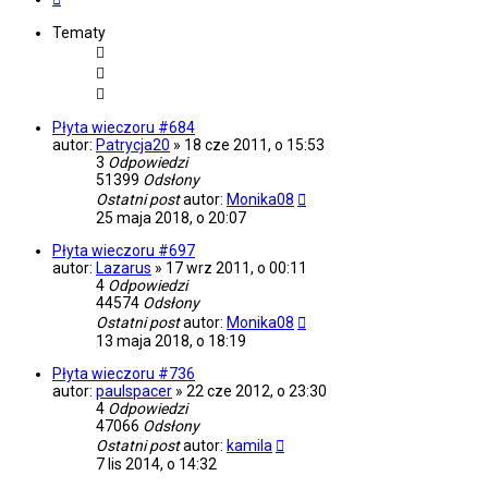
Tematy
Płyta wieczoru #684
autor:
Patrycja20
»
18 cze 2011, o 15:53
3
Odpowiedzi
51399
Odsłony
Ostatni post
autor:
Monika08
25 maja 2018, o 20:07
Płyta wieczoru #697
autor:
Lazarus
»
17 wrz 2011, o 00:11
4
Odpowiedzi
44574
Odsłony
Ostatni post
autor:
Monika08
13 maja 2018, o 18:19
Płyta wieczoru #736
autor:
paulspacer
»
22 cze 2012, o 23:30
4
Odpowiedzi
47066
Odsłony
Ostatni post
autor:
kamila
7 lis 2014, o 14:32