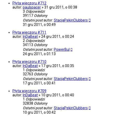
Płyta wieczoru #712
autor:
paulspacer
»
31 gru 2011, o 00:38
3
Odpowiedzi
39117
Odsłony
Ostatni post
autor:
StacjaPekinClubbers
31 gru 2011, o 00:49
Płyta wieczoru #711
autor:
InDaBeat
»
24 gru 2011, o 00:24
2
Odpowiedzi
34113
Odsłony
Ostatni post
autor:
PowerBul
24 gru 2011, o 01:13
Płyta wieczoru #710
autor:
InDaBeat
»
17 gru 2011, o 00:35
1
Odpowiedzi
32763
Odsłony
Ostatni post
autor:
StacjaPekinClubbers
17 gru 2011, o 00:41
Płyta wieczoru #709
autor:
InDaBeat
»
10 gru 2011, o 00:40
1
Odpowiedzi
32838
Odsłony
Ostatni post
autor:
StacjaPekinClubbers
10 gru 2011, o 00:42