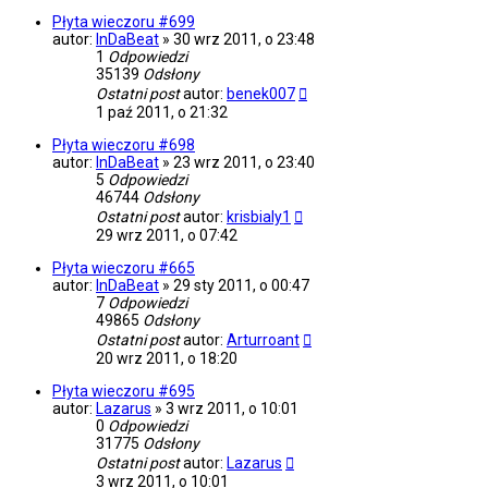
Płyta wieczoru #699
autor:
InDaBeat
»
30 wrz 2011, o 23:48
1
Odpowiedzi
35139
Odsłony
Ostatni post
autor:
benek007
1 paź 2011, o 21:32
Płyta wieczoru #698
autor:
InDaBeat
»
23 wrz 2011, o 23:40
5
Odpowiedzi
46744
Odsłony
Ostatni post
autor:
krisbialy1
29 wrz 2011, o 07:42
Płyta wieczoru #665
autor:
InDaBeat
»
29 sty 2011, o 00:47
7
Odpowiedzi
49865
Odsłony
Ostatni post
autor:
Arturroant
20 wrz 2011, o 18:20
Płyta wieczoru #695
autor:
Lazarus
»
3 wrz 2011, o 10:01
0
Odpowiedzi
31775
Odsłony
Ostatni post
autor:
Lazarus
3 wrz 2011, o 10:01