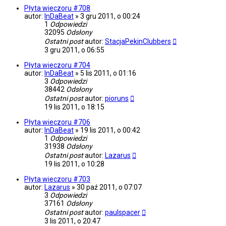
Płyta wieczoru #708
autor:
InDaBeat
»
3 gru 2011, o 00:24
1
Odpowiedzi
32095
Odsłony
Ostatni post
autor:
StacjaPekinClubbers
3 gru 2011, o 06:55
Płyta wieczoru #704
autor:
InDaBeat
»
5 lis 2011, o 01:16
3
Odpowiedzi
38442
Odsłony
Ostatni post
autor:
pioruns
19 lis 2011, o 18:15
Płyta wieczoru #706
autor:
InDaBeat
»
19 lis 2011, o 00:42
1
Odpowiedzi
31938
Odsłony
Ostatni post
autor:
Lazarus
19 lis 2011, o 10:28
Płyta wieczoru #703
autor:
Lazarus
»
30 paź 2011, o 07:07
3
Odpowiedzi
37161
Odsłony
Ostatni post
autor:
paulspacer
3 lis 2011, o 20:47