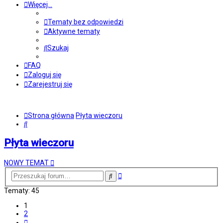
Więcej…
Tematy bez odpowiedzi
Aktywne tematy
Szukaj
FAQ
Zaloguj się
Zarejestruj się
Strona główna
Płyta wieczoru
Szukaj
Płyta wieczoru
NOWY TEMAT
Wyszukiwanie
Szukaj
zaawansowane
Tematy: 45
1
2
Następna