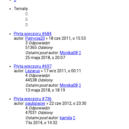
Tematy
Płyta wieczoru #684
autor:
Patrycja20
»
18 cze 2011, o 15:53
3
Odpowiedzi
51365
Odsłony
Ostatni post
autor:
Monika08
25 maja 2018, o 20:07
Płyta wieczoru #697
autor:
Lazarus
»
17 wrz 2011, o 00:11
4
Odpowiedzi
44538
Odsłony
Ostatni post
autor:
Monika08
13 maja 2018, o 18:19
Płyta wieczoru #736
autor:
paulspacer
»
22 cze 2012, o 23:30
4
Odpowiedzi
47031
Odsłony
Ostatni post
autor:
kamila
7 lis 2014, o 14:32