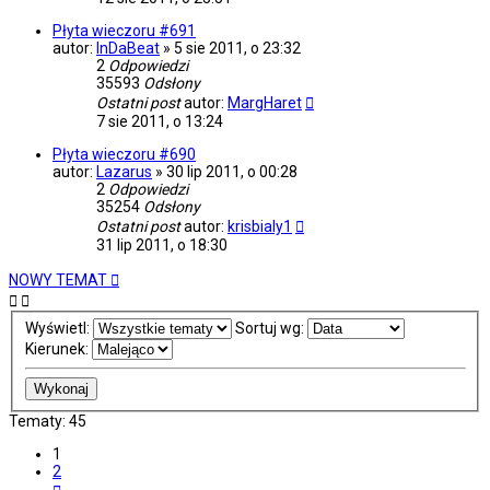
Płyta wieczoru #691
autor:
InDaBeat
»
5 sie 2011, o 23:32
2
Odpowiedzi
35593
Odsłony
Ostatni post
autor:
MargHaret
7 sie 2011, o 13:24
Płyta wieczoru #690
autor:
Lazarus
»
30 lip 2011, o 00:28
2
Odpowiedzi
35254
Odsłony
Ostatni post
autor:
krisbialy1
31 lip 2011, o 18:30
NOWY TEMAT
Wyświetl:
Sortuj wg:
Kierunek:
Tematy: 45
1
2
Następna