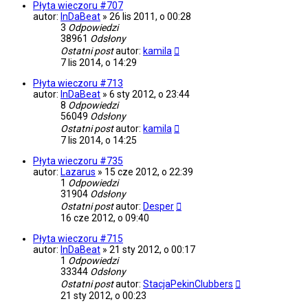
Płyta wieczoru #707
autor:
InDaBeat
»
26 lis 2011, o 00:28
3
Odpowiedzi
38961
Odsłony
Ostatni post
autor:
kamila
7 lis 2014, o 14:29
Płyta wieczoru #713
autor:
InDaBeat
»
6 sty 2012, o 23:44
8
Odpowiedzi
56049
Odsłony
Ostatni post
autor:
kamila
7 lis 2014, o 14:25
Płyta wieczoru #735
autor:
Lazarus
»
15 cze 2012, o 22:39
1
Odpowiedzi
31904
Odsłony
Ostatni post
autor:
Desper
16 cze 2012, o 09:40
Płyta wieczoru #715
autor:
InDaBeat
»
21 sty 2012, o 00:17
1
Odpowiedzi
33344
Odsłony
Ostatni post
autor:
StacjaPekinClubbers
21 sty 2012, o 00:23