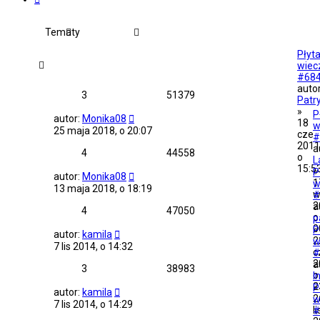
Tematy
Płyt
wiec
#68
autor
3
51379
Patr
»
P
autor:
Monika08
18
w
25 maja 2018, o 20:07
cze
#
2011
a
4
44558
o
L
15:5
»
P
autor:
Monika08
1
w
13 maja 2018, o 18:19
w
#
2
a
4
47050
o
p
0
»
P
autor:
kamila
2
w
7 lis 2014, o 14:32
c
#
2
a
3
38983
o
I
2
»
P
autor:
kamila
2
w
7 lis 2014, o 14:29
li
#