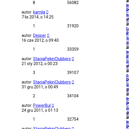
2
a
8
56082
o
I
0
»
P
autor:
kamila
6
w
7 lis 2014, o 14:25
s
#
2
a
1
31920
o
L
2
»
P
autor:
Desper
1
w
16 cze 2012, o 09:40
c
#
2
a
1
33359
o
I
2
»
P
autor:
StacjaPekinClubbers
2
w
21 sty 2012, o 00:23
s
#
2
a
3
39107
o
p
0
»
P
autor:
StacjaPekinClubbers
3
w
31 gru 2011, o 00:49
g
#
2
a
2
34104
o
I
0
»
P
autor:
PowerBul
2
w
24 gru 2011, o 01:13
g
#
2
a
1
32754
o
I
0
»
P
autor:
StacjaPekinClubbers