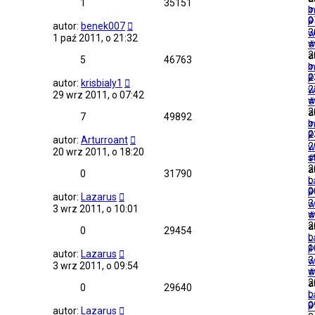
1
35151
o
I
0
»
P
autor:
benek007
3
w
1 paź 2011, o 21:32
w
#
2
a
5
46763
o
I
2
»
P
autor:
krisbialy1
2
w
29 wrz 2011, o 07:42
w
#
2
a
7
49892
o
I
2
»
P
autor:
Arturroant
2
w
20 wrz 2011, o 18:20
s
#
2
a
0
31790
o
L
0
»
P
autor:
Lazarus
3
w
3 wrz 2011, o 10:01
w
#
2
a
0
29454
o
L
1
»
P
autor:
Lazarus
3
w
3 wrz 2011, o 09:54
w
#
2
a
0
29640
o
L
0
»
P
autor:
Lazarus