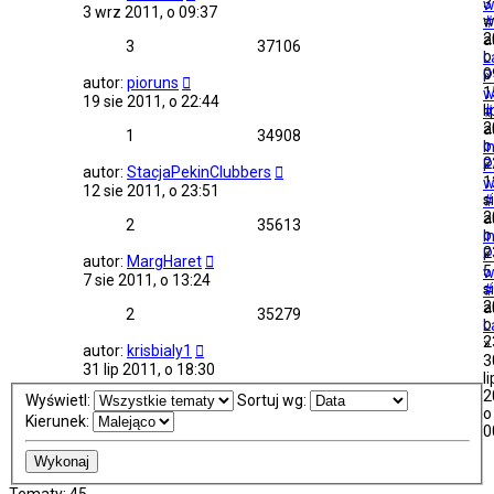
3
w
3 wrz 2011, o 09:37
w
#
2
a
3
37106
o
L
0
»
P
autor:
pioruns
1
w
19 sie 2011, o 22:44
li
#
2
a
1
34908
o
I
2
»
P
autor:
StacjaPekinClubbers
1
w
12 sie 2011, o 23:51
s
#
2
a
2
35613
o
I
2
»
P
autor:
MargHaret
5
w
7 sie 2011, o 13:24
s
#
2
a
2
35279
o
L
2
»
autor:
krisbialy1
3
31 lip 2011, o 18:30
li
2
Wyświetl:
Sortuj wg:
o
Kierunek:
0