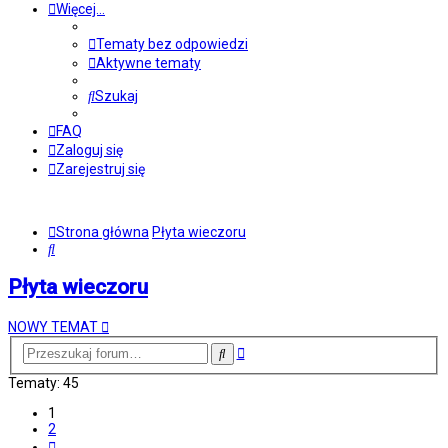
Więcej…
Tematy bez odpowiedzi
Aktywne tematy
Szukaj
FAQ
Zaloguj się
Zarejestruj się
Strona główna
Płyta wieczoru
Szukaj
Płyta wieczoru
NOWY TEMAT
Wyszukiwanie
Szukaj
zaawansowane
Tematy: 45
1
2
Następna