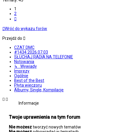
Tematy: 45
1
2
Następna
Wróć do wykazu forów
Przejdź do
CZAT DMC
#1434 2026.07.03
SŁUCHAJ RADIA NA TELEFONIE
Notowania
↳ Wywiady
Imprezy
Ogólnie
Best of the Best
Płyta wieczoru
Albumy, Single, Kompilacje
Informacje
Twoje uprawnienia na tym forum
Nie możesz
tworzyć nowych tematów
Nie możesz
odpowiadać w tematach