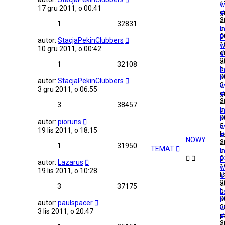
1
w
17 gru 2011, o 00:41
g
#
2
a
1
32831
o
I
0
»
P
autor:
StacjaPekinClubbers
1
w
10 gru 2011, o 00:42
g
#
2
a
1
32108
o
I
0
»
P
autor:
StacjaPekinClubbers
3
w
3 gru 2011, o 06:55
g
#
2
a
3
38457
o
I
0
»
P
autor:
pioruns
5
w
19 lis 2011, o 18:15
li
#
NOWY
2
a
1
31950
TEMAT
o
I
0
»
P
autor:
Lazarus
1
w
19 lis 2011, o 10:28
li
#
2
a
3
37175
o
L
0
»
P
autor:
paulspacer
3
w
3 lis 2011, o 20:47
p
#
2
a