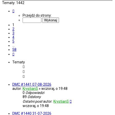
Tematy: 1442
Strona
1
Przejdź do strony:
z
58
1
2
3
4
5
…
58
Następna
Tematy
DMC #1441 07-08-2026
autor:
KrystianS
»
wczoraj, o 19:48
0
Odpowiedzi
89
Odsłony
Ostatni post
autor:
KrystianS
wczoraj, o 19:48
DMC #1440 31-07-2026