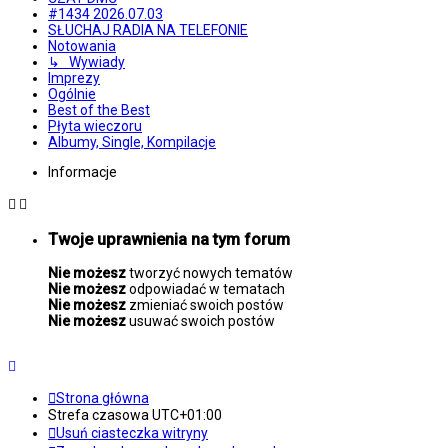
#1434 2026.07.03
SŁUCHAJ RADIA NA TELEFONIE
Notowania
↳ Wywiady
Imprezy
Ogólnie
Best of the Best
Płyta wieczoru
Albumy, Single, Kompilacje
Informacje
Twoje uprawnienia na tym forum
Nie możesz
tworzyć nowych tematów
Nie możesz
odpowiadać w tematach
Nie możesz
zmieniać swoich postów
Nie możesz
usuwać swoich postów
Strona główna
Strefa czasowa
UTC+01:00
Usuń ciasteczka witryny