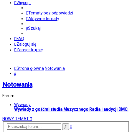
Więcej…
Tematy bez odpowiedzi
Aktywne tematy
Szukaj
FAQ
Zaloguj się
Zarejestruj się
Strona główna
Notowania
Szukaj
Notowania
Forum
Wywiady
Wywiady z gośćmi studia Muzycznego Radia i audycji DMC.
NOWY TEMAT
Wyszukiwanie
Szukaj
zaawansowane