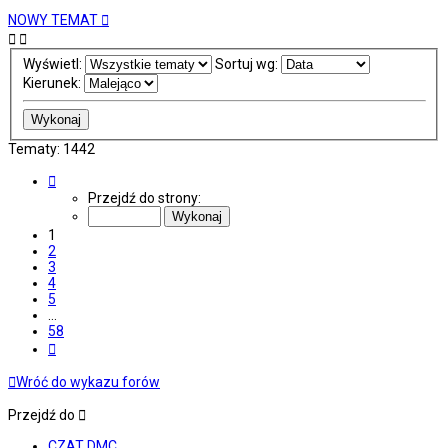
NOWY TEMAT
Wyświetl:
Sortuj wg:
Kierunek:
Tematy: 1442
Strona
1
Przejdź do strony:
z
58
1
2
3
4
5
…
58
Następna
Wróć do wykazu forów
Przejdź do
CZAT DMC