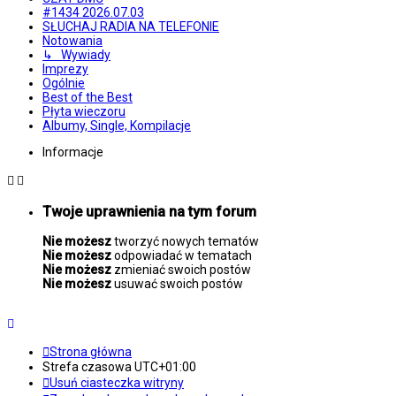
#1434 2026.07.03
SŁUCHAJ RADIA NA TELEFONIE
Notowania
↳ Wywiady
Imprezy
Ogólnie
Best of the Best
Płyta wieczoru
Albumy, Single, Kompilacje
Informacje
Twoje uprawnienia na tym forum
Nie możesz
tworzyć nowych tematów
Nie możesz
odpowiadać w tematach
Nie możesz
zmieniać swoich postów
Nie możesz
usuwać swoich postów
Strona główna
Strefa czasowa
UTC+01:00
Usuń ciasteczka witryny