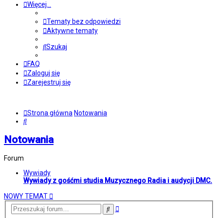
Więcej…
Tematy bez odpowiedzi
Aktywne tematy
Szukaj
FAQ
Zaloguj się
Zarejestruj się
Strona główna
Notowania
Szukaj
Notowania
Forum
Wywiady
Wywiady z gośćmi studia Muzycznego Radia i audycji DMC.
NOWY TEMAT
Wyszukiwanie
Szukaj
zaawansowane