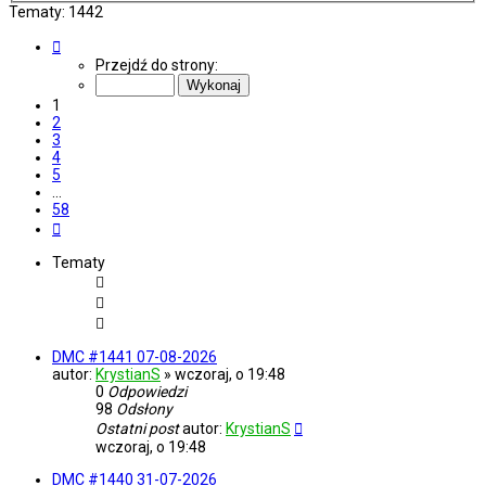
Tematy: 1442
Strona
1
Przejdź do strony:
z
58
1
2
3
4
5
…
58
Następna
Tematy
DMC #1441 07-08-2026
autor:
KrystianS
»
wczoraj, o 19:48
0
Odpowiedzi
98
Odsłony
Ostatni post
autor:
KrystianS
wczoraj, o 19:48
DMC #1440 31-07-2026