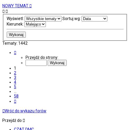
NOWY TEMAT
Wyświetl:
Sortuj wg:
Kierunek:
Tematy: 1442
Strona
1
Przejdź do strony:
z
58
1
2
3
4
5
…
58
Następna
Wróć do wykazu forów
Przejdź do
CZAT DMC