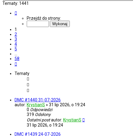
Tematy: 1441
Strona
1
Przejdź do strony:
z
58
1
2
3
4
5
…
58
Następna
Tematy
DMC #1440 31-07-2026
autor:
KrystianS
»
31 lip 2026, o 19:24
0
Odpowiedzi
319
Odsłony
Ostatni post
autor:
KrystianS
31 lip 2026, o 19:24
DMC #1439 24-07-2026