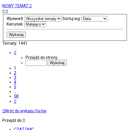
NOWY TEMAT
Wyświetl:
Sortuj wg:
Kierunek:
Tematy: 1441
Strona
1
Przejdź do strony:
z
58
1
2
3
4
5
…
58
Następna
Wróć do wykazu forów
Przejdź do
CZAT DMC