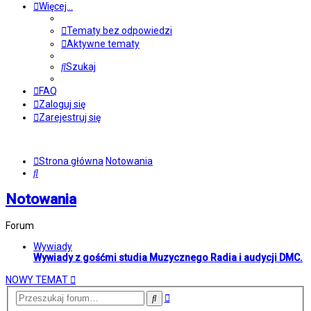
Więcej…
Tematy bez odpowiedzi
Aktywne tematy
Szukaj
FAQ
Zaloguj się
Zarejestruj się
Strona główna
Notowania
Szukaj
Notowania
Forum
Wywiady
Wywiady z gośćmi studia Muzycznego Radia i audycji DMC.
NOWY TEMAT
Wyszukiwanie
Szukaj
zaawansowane