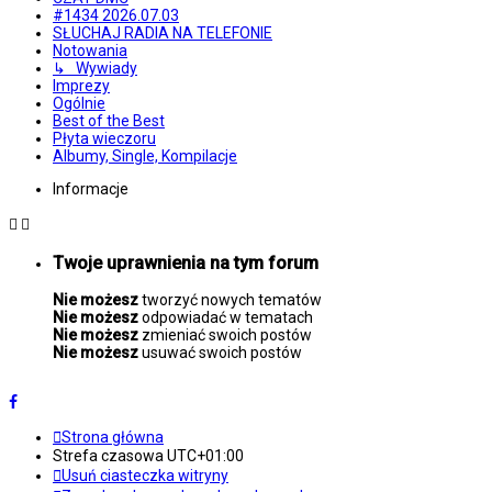
#1434 2026.07.03
SŁUCHAJ RADIA NA TELEFONIE
Notowania
↳ Wywiady
Imprezy
Ogólnie
Best of the Best
Płyta wieczoru
Albumy, Single, Kompilacje
Informacje
Twoje uprawnienia na tym forum
Nie możesz
tworzyć nowych tematów
Nie możesz
odpowiadać w tematach
Nie możesz
zmieniać swoich postów
Nie możesz
usuwać swoich postów
Strona główna
Strefa czasowa
UTC+01:00
Usuń ciasteczka witryny