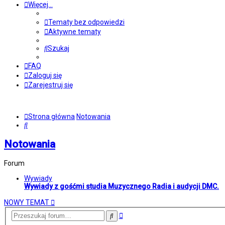
Więcej…
Tematy bez odpowiedzi
Aktywne tematy
Szukaj
FAQ
Zaloguj się
Zarejestruj się
Strona główna
Notowania
Szukaj
Notowania
Forum
Wywiady
Wywiady z gośćmi studia Muzycznego Radia i audycji DMC.
NOWY TEMAT
Wyszukiwanie
Szukaj
zaawansowane