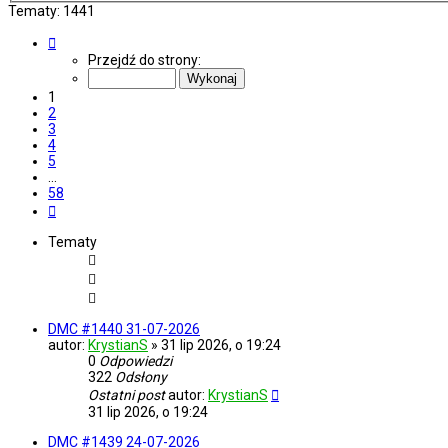
Tematy: 1441
Strona
1
Przejdź do strony:
z
58
1
2
3
4
5
…
58
Następna
Tematy
DMC #1440 31-07-2026
autor:
KrystianS
»
31 lip 2026, o 19:24
0
Odpowiedzi
322
Odsłony
Ostatni post
autor:
KrystianS
31 lip 2026, o 19:24
DMC #1439 24-07-2026