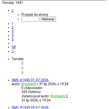
Tematy: 1441
Strona
1
Przejdź do strony:
z
58
1
2
3
4
5
…
58
Następna
Tematy
DMC #1440 31-07-2026
autor:
KrystianS
»
31 lip 2026, o 19:24
0
Odpowiedzi
324
Odsłony
Ostatni post
autor:
KrystianS
31 lip 2026, o 19:24
DMC #1439 24-07-2026