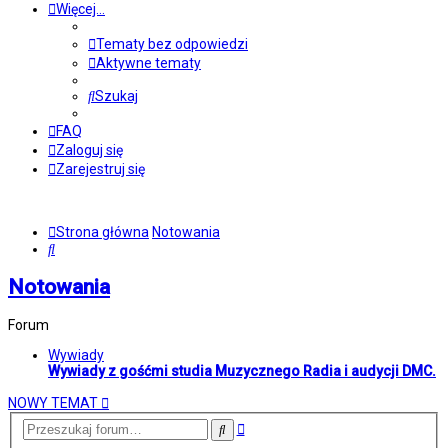
Więcej…
Tematy bez odpowiedzi
Aktywne tematy
Szukaj
FAQ
Zaloguj się
Zarejestruj się
Strona główna
Notowania
Szukaj
Notowania
Forum
Wywiady
Wywiady z gośćmi studia Muzycznego Radia i audycji DMC.
NOWY TEMAT
Wyszukiwanie
Szukaj
zaawansowane