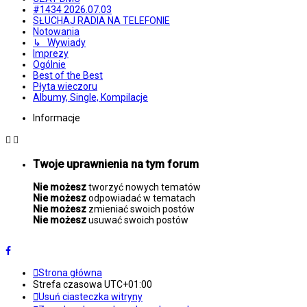
#1434 2026.07.03
SŁUCHAJ RADIA NA TELEFONIE
Notowania
↳ Wywiady
Imprezy
Ogólnie
Best of the Best
Płyta wieczoru
Albumy, Single, Kompilacje
Informacje
Twoje uprawnienia na tym forum
Nie możesz
tworzyć nowych tematów
Nie możesz
odpowiadać w tematach
Nie możesz
zmieniać swoich postów
Nie możesz
usuwać swoich postów
Strona główna
Strefa czasowa
UTC+01:00
Usuń ciasteczka witryny