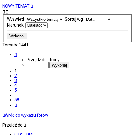
NOWY TEMAT
Wyświetl:
Sortuj wg:
Kierunek:
Tematy: 1441
Strona
1
Przejdź do strony:
z
58
1
2
3
4
5
…
58
Następna
Wróć do wykazu forów
Przejdź do
CZAT DMC