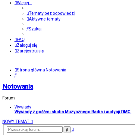
Więcej…
Tematy bez odpowiedzi
Aktywne tematy
Szukaj
FAQ
Zaloguj się
Zarejestruj się
Strona główna
Notowania
Szukaj
Notowania
Forum
Wywiady
Wywiady z gośćmi studia Muzycznego Radia i audycji DMC.
NOWY TEMAT
Wyszukiwanie
Szukaj
zaawansowane