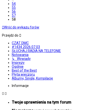
54
55
56
57
58
Wróć do wykazu forów
Przejdź do
CZAT DMC
#1434 2026.07.03
SŁUCHAJ RADIA NA TELEFONIE
Notowania
↳ Wywiady
Imprezy
Ogólnie
Best of the Best
Płyta wieczoru
Albumy, Single, Kompilacje
Informacje
Twoje uprawnienia na tym forum