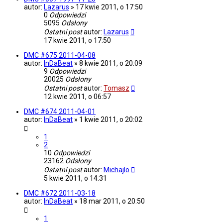
autor:
Lazarus
»
17 kwie 2011, o 17:50
0
Odpowiedzi
5095
Odsłony
Ostatni post
autor:
Lazarus
17 kwie 2011, o 17:50
DMC #675 2011-04-08
autor:
InDaBeat
»
8 kwie 2011, o 20:09
9
Odpowiedzi
20025
Odsłony
Ostatni post
autor:
Tomasz
12 kwie 2011, o 06:57
DMC #674 2011-04-01
autor:
InDaBeat
»
1 kwie 2011, o 20:02
1
2
10
Odpowiedzi
23162
Odsłony
Ostatni post
autor:
Michajlo
5 kwie 2011, o 14:31
DMC #672 2011-03-18
autor:
InDaBeat
»
18 mar 2011, o 20:50
1