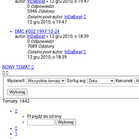
autor:
InDaBeat
»
12 gru 2010, o 19:47
0
Odpowiedzi
5946
Odsłony
Ostatni post
autor:
InDaBeat
12 gru 2010, o 19:47
DMC #002 1997-10-24
autor:
InDaBeat
»
12 gru 2010, o 18:39
0
Odpowiedzi
7089
Odsłony
Ostatni post
autor:
InDaBeat
12 gru 2010, o 18:39
NOWY TEMAT
Wyświetl:
Sortuj wg:
Kierunek:
Tematy: 1442
Strona
58
Przejdź do strony:
z
58
Poprzednia
1
…