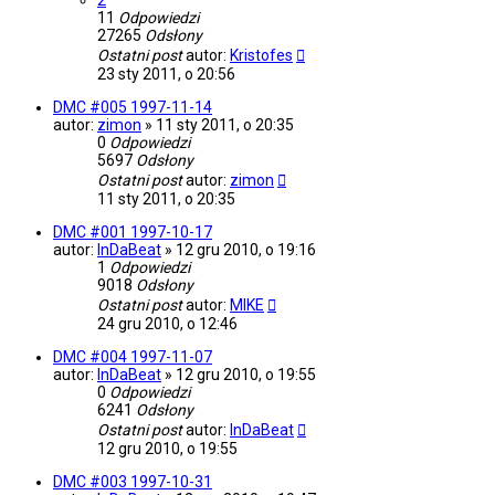
2
11
Odpowiedzi
27265
Odsłony
Ostatni post
autor:
Kristofes
23 sty 2011, o 20:56
DMC #005 1997-11-14
autor:
zimon
»
11 sty 2011, o 20:35
0
Odpowiedzi
5697
Odsłony
Ostatni post
autor:
zimon
11 sty 2011, o 20:35
DMC #001 1997-10-17
autor:
InDaBeat
»
12 gru 2010, o 19:16
1
Odpowiedzi
9018
Odsłony
Ostatni post
autor:
MIKE
24 gru 2010, o 12:46
DMC #004 1997-11-07
autor:
InDaBeat
»
12 gru 2010, o 19:55
0
Odpowiedzi
6241
Odsłony
Ostatni post
autor:
InDaBeat
12 gru 2010, o 19:55
DMC #003 1997-10-31