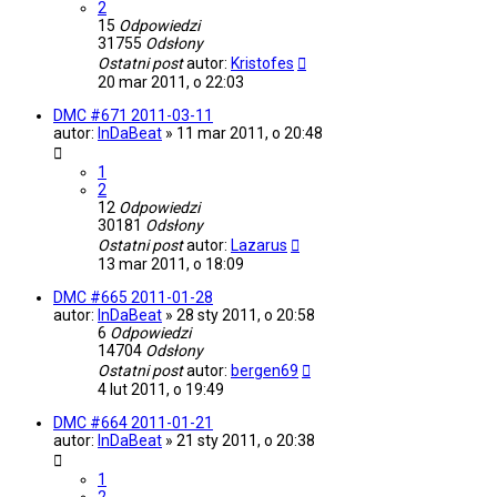
2
15
Odpowiedzi
31755
Odsłony
Ostatni post
autor:
Kristofes
20 mar 2011, o 22:03
DMC #671 2011-03-11
autor:
InDaBeat
»
11 mar 2011, o 20:48
1
2
12
Odpowiedzi
30181
Odsłony
Ostatni post
autor:
Lazarus
13 mar 2011, o 18:09
DMC #665 2011-01-28
autor:
InDaBeat
»
28 sty 2011, o 20:58
6
Odpowiedzi
14704
Odsłony
Ostatni post
autor:
bergen69
4 lut 2011, o 19:49
DMC #664 2011-01-21
autor:
InDaBeat
»
21 sty 2011, o 20:38
1