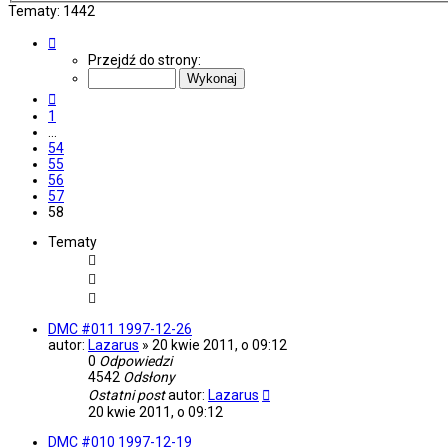
Tematy: 1442
Strona
58
Przejdź do strony:
z
58
Poprzednia
1
…
54
55
56
57
58
Tematy
DMC #011 1997-12-26
autor:
Lazarus
»
20 kwie 2011, o 09:12
0
Odpowiedzi
4542
Odsłony
Ostatni post
autor:
Lazarus
20 kwie 2011, o 09:12
DMC #010 1997-12-19