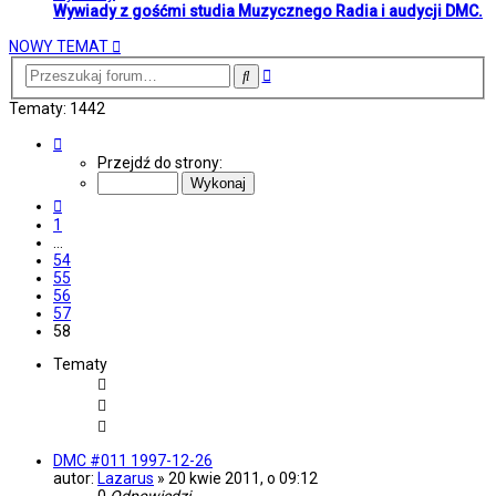
Wywiady z gośćmi studia Muzycznego Radia i audycji DMC.
NOWY TEMAT
Wyszukiwanie
Szukaj
zaawansowane
Tematy: 1442
Strona
58
Przejdź do strony:
z
58
Poprzednia
1
…
54
55
56
57
58
Tematy
DMC #011 1997-12-26
autor:
Lazarus
»
20 kwie 2011, o 09:12