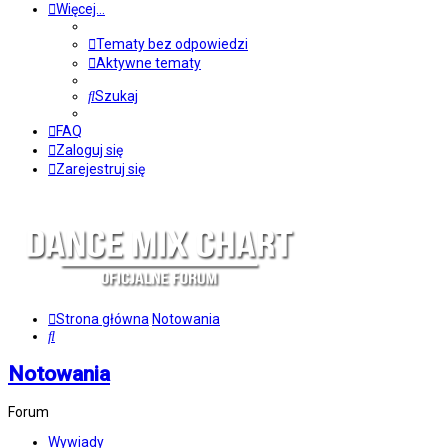
Więcej…
Tematy bez odpowiedzi
Aktywne tematy
Szukaj
FAQ
Zaloguj się
Zarejestruj się
Strona główna
Notowania
Szukaj
Notowania
Forum
Wywiady