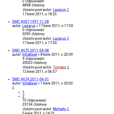
0
Odpowiedzi
4838
Odsłony
Ostatni post
autor:
Lazarus
17 kwie 2011, o 18:25
DMC #007 1997-11-28
autor:
Lazarus
»
17 kwie 2011, o 17:50
0
Odpowiedzi
5095
Odsłony
Ostatni post
autor:
Lazarus
17 kwie 2011, o 17:50
DMC #675 2011-04-08
autor:
InDaBeat
»
8 kwie 2011, o 20:09
9
Odpowiedzi
20023
Odsłony
Ostatni post
autor:
Tomasz
12 kwie 2011, o 06:57
DMC #674 2011-04-01
autor:
InDaBeat
»
1 kwie 2011, o 20:02
1
2
10
Odpowiedzi
23154
Odsłony
Ostatni post
autor:
Michajlo
5 kwie 2011, o 14:31