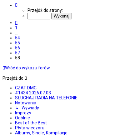
Strona
58
Przejdź do strony:
z
58
Poprzednia
1
…
54
55
56
57
58
Wróć do wykazu forów
Przejdź do
CZAT DMC
#1434 2026.07.03
SŁUCHAJ RADIA NA TELEFONIE
Notowania
↳ Wywiady
Imprezy
Ogólnie
Best of the Best
Płyta wieczoru
Albumy, Single, Kompilacje