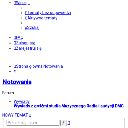
Więcej…
Tematy bez odpowiedzi
Aktywne tematy
Szukaj
FAQ
Zaloguj się
Zarejestruj się
Strona główna
Notowania
Szukaj
Notowania
Forum
Wywiady
Wywiady z gośćmi studia Muzycznego Radia i audycji DMC.
NOWY TEMAT
Wyszukiwanie
Szukaj
zaawansowane