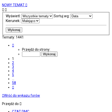
NOWY TEMAT
Wyświetl:
Sortuj wg:
Kierunek:
Tematy: 1441
Strona
1
Przejdź do strony:
z
58
1
2
3
4
5
…
58
Następna
Wróć do wykazu forów
Przejdź do
CZAT DMC