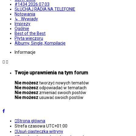
#1434 2026.07.03
SŁUCHAJ RADIA NA TELEFONIE
Notowania
↳ Wywiady
Imprezy
Ogólnie
Best of the Best
Płyta wieczoru
Albumy, Single, Kompilacje
Informacje
Twoje uprawnienia na tym forum
Nie możesz
tworzyć nowych tematów
Nie możesz
odpowiadać w tematach
Nie możesz
zmieniać swoich postów
Nie możesz
usuwać swoich postów
Strona główna
Strefa czasowa
UTC+01:00
Usuń ciasteczka witryny