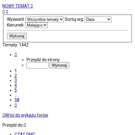
NOWY TEMAT
Wyświetl:
Sortuj wg:
Kierunek:
Tematy: 1442
Strona
1
Przejdź do strony:
z
58
1
2
3
4
5
…
58
Następna
Wróć do wykazu forów
Przejdź do
CZAT DMC