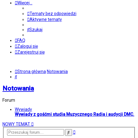
Więcej…
Tematy bez odpowiedzi
Aktywne tematy
Szukaj
FAQ
Zaloguj się
Zarejestruj się
Strona główna
Notowania
Szukaj
Notowania
Forum
Wywiady
Wywiady z gośćmi studia Muzycznego Radia i audycji DMC.
NOWY TEMAT
Wyszukiwanie
Szukaj
zaawansowane