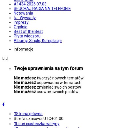
#1434 2026.07.03
SŁUCHAJ RADIA NA TELEFONIE
Notowania
↳ Wywiady
Imprezy
Ogólnie
Best of the Best
Płyta wieczoru
Albumy, Single, Kompilacje
Informacje
Twoje uprawnienia na tym forum
Nie możesz
tworzyć nowych tematów
Nie możesz
odpowiadać w tematach
Nie możesz
zmieniać swoich postów
Nie możesz
usuwać swoich postów
Strona główna
Strefa czasowa
UTC+01:00
Usuń ciasteczka witryny