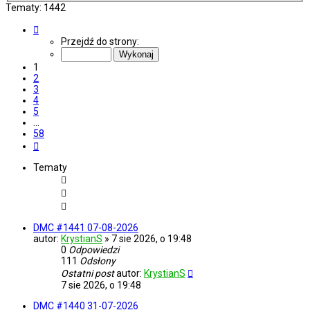
Tematy: 1442
Strona
1
Przejdź do strony:
z
58
1
2
3
4
5
…
58
Następna
Tematy
DMC #1441 07-08-2026
autor:
KrystianS
»
7 sie 2026, o 19:48
0
Odpowiedzi
111
Odsłony
Ostatni post
autor:
KrystianS
7 sie 2026, o 19:48
DMC #1440 31-07-2026