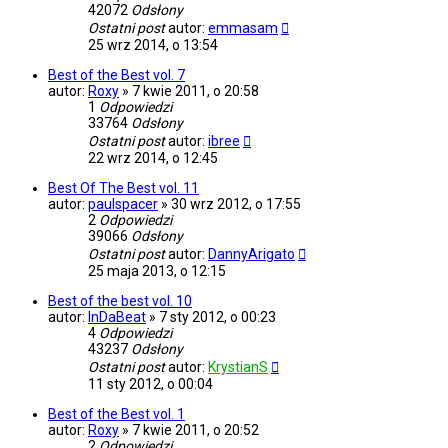
42072
Odsłony
Ostatni post
autor:
emmasam
25 wrz 2014, o 13:54
Best of the Best vol. 7
autor:
Roxy
»
7 kwie 2011, o 20:58
1
Odpowiedzi
33764
Odsłony
Ostatni post
autor:
ibree
22 wrz 2014, o 12:45
Best Of The Best vol. 11
autor:
paulspacer
»
30 wrz 2012, o 17:55
2
Odpowiedzi
39066
Odsłony
Ostatni post
autor:
DannyArigato
25 maja 2013, o 12:15
Best of the best vol. 10
autor:
InDaBeat
»
7 sty 2012, o 00:23
4
Odpowiedzi
43237
Odsłony
Ostatni post
autor:
KrystianS
11 sty 2012, o 00:04
Best of the Best vol. 1
autor:
Roxy
»
7 kwie 2011, o 20:52
2
Odpowiedzi