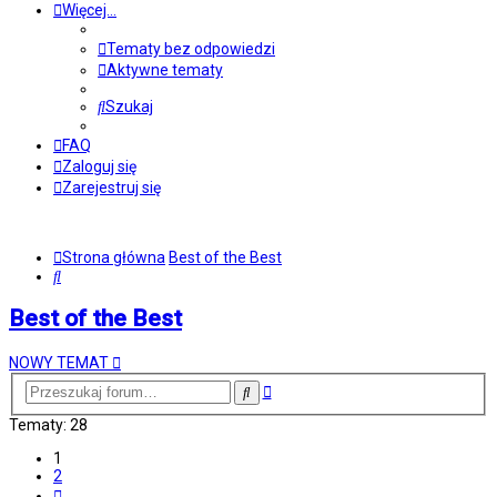
Więcej…
Tematy bez odpowiedzi
Aktywne tematy
Szukaj
FAQ
Zaloguj się
Zarejestruj się
Strona główna
Best of the Best
Szukaj
Best of the Best
NOWY TEMAT
Wyszukiwanie
Szukaj
zaawansowane
Tematy: 28
1
2
Następna