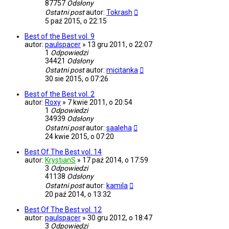
87757
Odsłony
Ostatni post
autor:
Tokrash
5 paź 2015, o 22:15
Best of the Best vol. 9
autor:
paulspacer
»
13 gru 2011, o 22:07
1
Odpowiedzi
34421
Odsłony
Ostatni post
autor:
micitanka
30 sie 2015, o 07:26
Best of the Best vol. 2
autor:
Roxy
»
7 kwie 2011, o 20:54
1
Odpowiedzi
34939
Odsłony
Ostatni post
autor:
saaleha
24 kwie 2015, o 07:20
Best Of The Best vol. 14
autor:
KrystianS
»
17 paź 2014, o 17:59
3
Odpowiedzi
41138
Odsłony
Ostatni post
autor:
kamila
20 paź 2014, o 13:32
Best Of The Best vol. 12
autor:
paulspacer
»
30 gru 2012, o 18:47
3
Odpowiedzi