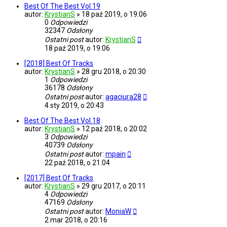
Best Of The Best Vol.19
autor:
KrystianS
»
18 paź 2019, o 19:06
0
Odpowiedzi
32347
Odsłony
Ostatni post
autor:
KrystianS
18 paź 2019, o 19:06
[2018] Best Of Tracks
autor:
KrystianS
»
28 gru 2018, o 20:30
1
Odpowiedzi
36178
Odsłony
Ostatni post
autor:
agaciura28
4 sty 2019, o 20:43
Best Of The Best Vol.18
autor:
KrystianS
»
12 paź 2018, o 20:02
3
Odpowiedzi
40739
Odsłony
Ostatni post
autor:
mpain
22 paź 2018, o 21:04
[2017] Best Of Tracks
autor:
KrystianS
»
29 gru 2017, o 20:11
4
Odpowiedzi
47169
Odsłony
Ostatni post
autor:
MoniaW
2 mar 2018, o 20:16