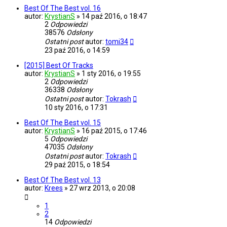
Best Of The Best vol. 16
autor:
KrystianS
»
14 paź 2016, o 18:47
2
Odpowiedzi
38576
Odsłony
Ostatni post
autor:
tomi34
23 paź 2016, o 14:59
[2015] Best Of Tracks
autor:
KrystianS
»
1 sty 2016, o 19:55
2
Odpowiedzi
36338
Odsłony
Ostatni post
autor:
Tokrash
10 sty 2016, o 17:31
Best Of The Best vol. 15
autor:
KrystianS
»
16 paź 2015, o 17:46
5
Odpowiedzi
47035
Odsłony
Ostatni post
autor:
Tokrash
29 paź 2015, o 18:54
Best Of The Best vol. 13
autor:
Krees
»
27 wrz 2013, o 20:08
1
2
14
Odpowiedzi