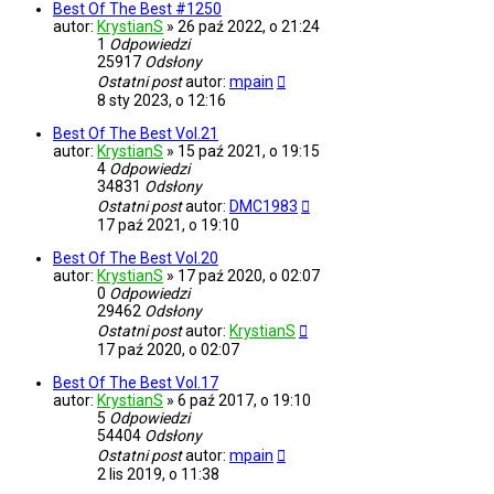
Best Of The Best #1250
autor:
KrystianS
»
26 paź 2022, o 21:24
1
Odpowiedzi
25917
Odsłony
Ostatni post
autor:
mpain
8 sty 2023, o 12:16
Best Of The Best Vol.21
autor:
KrystianS
»
15 paź 2021, o 19:15
4
Odpowiedzi
34831
Odsłony
Ostatni post
autor:
DMC1983
17 paź 2021, o 19:10
Best Of The Best Vol.20
autor:
KrystianS
»
17 paź 2020, o 02:07
0
Odpowiedzi
29462
Odsłony
Ostatni post
autor:
KrystianS
17 paź 2020, o 02:07
Best Of The Best Vol.17
autor:
KrystianS
»
6 paź 2017, o 19:10
5
Odpowiedzi
54404
Odsłony
Ostatni post
autor:
mpain
2 lis 2019, o 11:38