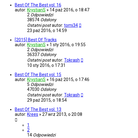
Best Of The Best vol. 16
autor:
KrystianS
»
14 paź 2016, o 18:47
2
Odpowiedzi
38574
Odsłony
Ostatni post
autor:
tomi34
23 paź 2016, o 14:59
[2015] Best Of Tracks
autor:
KrystianS
»
1 sty 2016, o 19:55
2
Odpowiedzi
36337
Odsłony
Ostatni post
autor:
Tokrash
10 sty 2016, o 17:31
Best Of The Best vol. 15
autor:
KrystianS
»
16 paź 2015, o 17:46
5
Odpowiedzi
47030
Odsłony
Ostatni post
autor:
Tokrash
29 paź 2015, o 18:54
Best Of The Best vol. 13
autor:
Krees
»
27 wrz 2013, o 20:08
1
2
14
Odpowiedzi