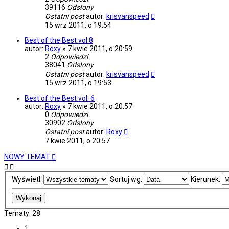
39116
Odsłony
Ostatni post
autor:
krisvanspeed
15 wrz 2011, o 19:54
Best of the Best vol.8
autor:
Roxy
»
7 kwie 2011, o 20:59
2
Odpowiedzi
38041
Odsłony
Ostatni post
autor:
krisvanspeed
15 wrz 2011, o 19:53
Best of the Best vol. 6
autor:
Roxy
»
7 kwie 2011, o 20:57
0
Odpowiedzi
30902
Odsłony
Ostatni post
autor:
Roxy
7 kwie 2011, o 20:57
NOWY TEMAT
Wyświetl:
Sortuj wg:
Kierunek:
Tematy: 28
1