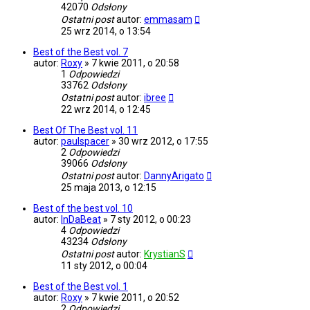
42070
Odsłony
Ostatni post
autor:
emmasam
25 wrz 2014, o 13:54
Best of the Best vol. 7
autor:
Roxy
»
7 kwie 2011, o 20:58
1
Odpowiedzi
33762
Odsłony
Ostatni post
autor:
ibree
22 wrz 2014, o 12:45
Best Of The Best vol. 11
autor:
paulspacer
»
30 wrz 2012, o 17:55
2
Odpowiedzi
39066
Odsłony
Ostatni post
autor:
DannyArigato
25 maja 2013, o 12:15
Best of the best vol. 10
autor:
InDaBeat
»
7 sty 2012, o 00:23
4
Odpowiedzi
43234
Odsłony
Ostatni post
autor:
KrystianS
11 sty 2012, o 00:04
Best of the Best vol. 1
autor:
Roxy
»
7 kwie 2011, o 20:52
2
Odpowiedzi