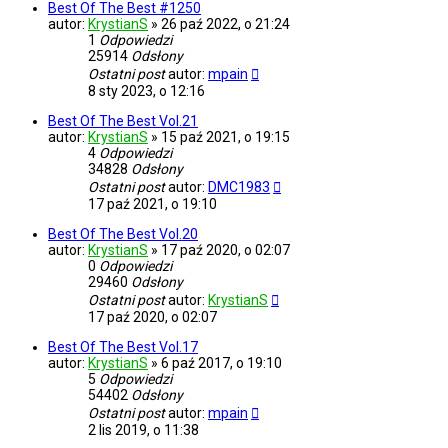
Best Of The Best #1250
autor:
KrystianS
»
26 paź 2022, o 21:24
1
Odpowiedzi
25914
Odsłony
Ostatni post
autor:
mpain
8 sty 2023, o 12:16
Best Of The Best Vol.21
autor:
KrystianS
»
15 paź 2021, o 19:15
4
Odpowiedzi
34828
Odsłony
Ostatni post
autor:
DMC1983
17 paź 2021, o 19:10
Best Of The Best Vol.20
autor:
KrystianS
»
17 paź 2020, o 02:07
0
Odpowiedzi
29460
Odsłony
Ostatni post
autor:
KrystianS
17 paź 2020, o 02:07
Best Of The Best Vol.17
autor:
KrystianS
»
6 paź 2017, o 19:10
5
Odpowiedzi
54402
Odsłony
Ostatni post
autor:
mpain
2 lis 2019, o 11:38