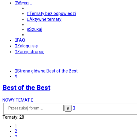
Więcej…
Tematy bez odpowiedzi
Aktywne tematy
Szukaj
FAQ
Zaloguj się
Zarejestruj się
Strona główna
Best of the Best
Szukaj
Best of the Best
NOWY TEMAT
Wyszukiwanie
Szukaj
zaawansowane
Tematy: 28
1
2
Następna