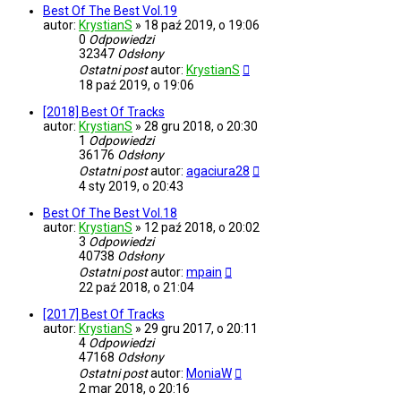
Best Of The Best Vol.19
autor:
KrystianS
»
18 paź 2019, o 19:06
0
Odpowiedzi
32347
Odsłony
Ostatni post
autor:
KrystianS
18 paź 2019, o 19:06
[2018] Best Of Tracks
autor:
KrystianS
»
28 gru 2018, o 20:30
1
Odpowiedzi
36176
Odsłony
Ostatni post
autor:
agaciura28
4 sty 2019, o 20:43
Best Of The Best Vol.18
autor:
KrystianS
»
12 paź 2018, o 20:02
3
Odpowiedzi
40738
Odsłony
Ostatni post
autor:
mpain
22 paź 2018, o 21:04
[2017] Best Of Tracks
autor:
KrystianS
»
29 gru 2017, o 20:11
4
Odpowiedzi
47168
Odsłony
Ostatni post
autor:
MoniaW
2 mar 2018, o 20:16