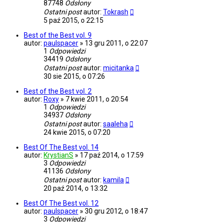
87748
Odsłony
Ostatni post
autor:
Tokrash
5 paź 2015, o 22:15
Best of the Best vol. 9
autor:
paulspacer
»
13 gru 2011, o 22:07
1
Odpowiedzi
34419
Odsłony
Ostatni post
autor:
micitanka
30 sie 2015, o 07:26
Best of the Best vol. 2
autor:
Roxy
»
7 kwie 2011, o 20:54
1
Odpowiedzi
34937
Odsłony
Ostatni post
autor:
saaleha
24 kwie 2015, o 07:20
Best Of The Best vol. 14
autor:
KrystianS
»
17 paź 2014, o 17:59
3
Odpowiedzi
41136
Odsłony
Ostatni post
autor:
kamila
20 paź 2014, o 13:32
Best Of The Best vol. 12
autor:
paulspacer
»
30 gru 2012, o 18:47
3
Odpowiedzi