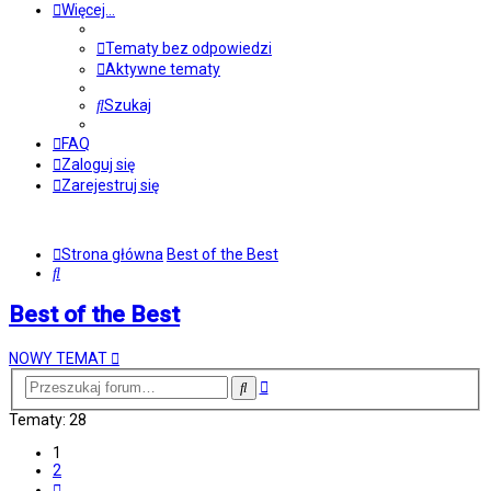
Więcej…
Tematy bez odpowiedzi
Aktywne tematy
Szukaj
FAQ
Zaloguj się
Zarejestruj się
Strona główna
Best of the Best
Szukaj
Best of the Best
NOWY TEMAT
Wyszukiwanie
Szukaj
zaawansowane
Tematy: 28
1
2
Następna