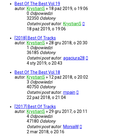
Best Of The Best Vol.19
autor:
KrystianS
»
18 paź 2019, o 19:06
0
Odpowiedzi
32350
Odsłony
Ostatni post
autor:
KrystianS
18 paź 2019, o 19:06
[2018] Best Of Tracks
autor:
KrystianS
»
28 gru 2018, o 20:30
1
Odpowiedzi
36185
Odsłony
Ostatni post
autor:
agaciura28
4 sty 2019, o 20:43
Best Of The Best Vol.18
autor:
KrystianS
»
12 paź 2018, o 20:02
3
Odpowiedzi
40750
Odsłony
Ostatni post
autor:
mpain
22 paź 2018, o 21:04
[2017] Best Of Tracks
autor:
KrystianS
»
29 gru 2017, o 20:11
4
Odpowiedzi
47180
Odsłony
Ostatni post
autor:
MoniaW
2 mar 2018, o 20:16