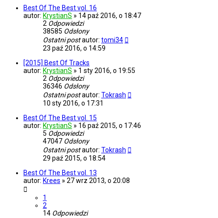
Best Of The Best vol. 16
autor:
KrystianS
»
14 paź 2016, o 18:47
2
Odpowiedzi
38585
Odsłony
Ostatni post
autor:
tomi34
23 paź 2016, o 14:59
[2015] Best Of Tracks
autor:
KrystianS
»
1 sty 2016, o 19:55
2
Odpowiedzi
36346
Odsłony
Ostatni post
autor:
Tokrash
10 sty 2016, o 17:31
Best Of The Best vol. 15
autor:
KrystianS
»
16 paź 2015, o 17:46
5
Odpowiedzi
47047
Odsłony
Ostatni post
autor:
Tokrash
29 paź 2015, o 18:54
Best Of The Best vol. 13
autor:
Krees
»
27 wrz 2013, o 20:08
1
2
14
Odpowiedzi