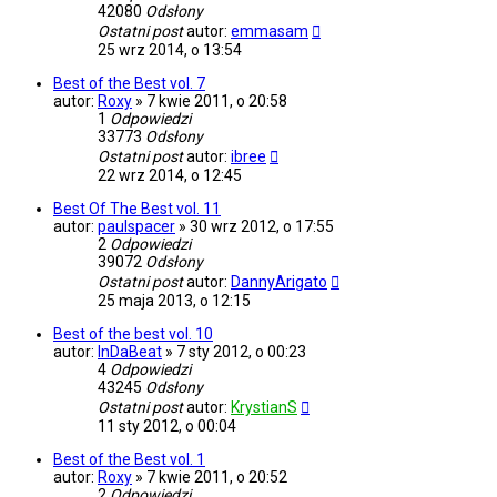
42080
Odsłony
Ostatni post
autor:
emmasam
25 wrz 2014, o 13:54
Best of the Best vol. 7
autor:
Roxy
»
7 kwie 2011, o 20:58
1
Odpowiedzi
33773
Odsłony
Ostatni post
autor:
ibree
22 wrz 2014, o 12:45
Best Of The Best vol. 11
autor:
paulspacer
»
30 wrz 2012, o 17:55
2
Odpowiedzi
39072
Odsłony
Ostatni post
autor:
DannyArigato
25 maja 2013, o 12:15
Best of the best vol. 10
autor:
InDaBeat
»
7 sty 2012, o 00:23
4
Odpowiedzi
43245
Odsłony
Ostatni post
autor:
KrystianS
11 sty 2012, o 00:04
Best of the Best vol. 1
autor:
Roxy
»
7 kwie 2011, o 20:52
2
Odpowiedzi