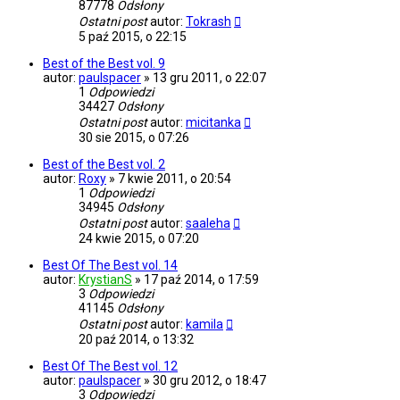
87778
Odsłony
Ostatni post
autor:
Tokrash
5 paź 2015, o 22:15
Best of the Best vol. 9
autor:
paulspacer
»
13 gru 2011, o 22:07
1
Odpowiedzi
34427
Odsłony
Ostatni post
autor:
micitanka
30 sie 2015, o 07:26
Best of the Best vol. 2
autor:
Roxy
»
7 kwie 2011, o 20:54
1
Odpowiedzi
34945
Odsłony
Ostatni post
autor:
saaleha
24 kwie 2015, o 07:20
Best Of The Best vol. 14
autor:
KrystianS
»
17 paź 2014, o 17:59
3
Odpowiedzi
41145
Odsłony
Ostatni post
autor:
kamila
20 paź 2014, o 13:32
Best Of The Best vol. 12
autor:
paulspacer
»
30 gru 2012, o 18:47
3
Odpowiedzi