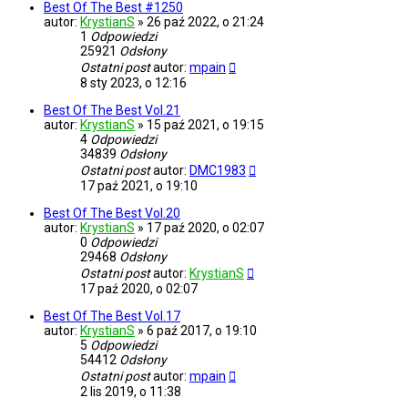
Best Of The Best #1250
autor:
KrystianS
»
26 paź 2022, o 21:24
1
Odpowiedzi
25921
Odsłony
Ostatni post
autor:
mpain
8 sty 2023, o 12:16
Best Of The Best Vol.21
autor:
KrystianS
»
15 paź 2021, o 19:15
4
Odpowiedzi
34839
Odsłony
Ostatni post
autor:
DMC1983
17 paź 2021, o 19:10
Best Of The Best Vol.20
autor:
KrystianS
»
17 paź 2020, o 02:07
0
Odpowiedzi
29468
Odsłony
Ostatni post
autor:
KrystianS
17 paź 2020, o 02:07
Best Of The Best Vol.17
autor:
KrystianS
»
6 paź 2017, o 19:10
5
Odpowiedzi
54412
Odsłony
Ostatni post
autor:
mpain
2 lis 2019, o 11:38