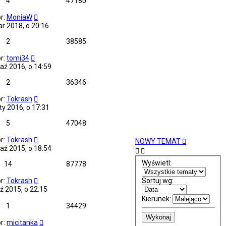
4
47180
r:
MoniaW
r 2018, o 20:16
2
38585
r:
tomi34
aź 2016, o 14:59
2
36346
r:
Tokrash
ty 2016, o 17:31
5
47048
r:
Tokrash
NOWY TEMAT
aź 2015, o 18:54
Wyświetl:
14
87778
Sortuj wg:
r:
Tokrash
ź 2015, o 22:15
Kierunek:
1
34429
r:
micitanka