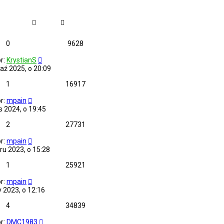
0
9628
r:
KrystianS
aź 2025, o 20:09
1
16917
r:
mpain
is 2024, o 19:45
2
27731
r:
mpain
ru 2023, o 15:28
1
25921
r:
mpain
y 2023, o 12:16
4
34839
r:
DMC1983