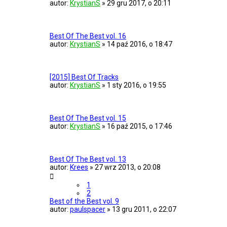
autor:
KrystianS
»
29 gru 2017, o 20:11
Best Of The Best vol. 16
autor:
KrystianS
»
14 paź 2016, o 18:47
[2015] Best Of Tracks
autor:
KrystianS
»
1 sty 2016, o 19:55
Best Of The Best vol. 15
autor:
KrystianS
»
16 paź 2015, o 17:46
Best Of The Best vol. 13
autor:
Krees
»
27 wrz 2013, o 20:08
1
2
Best of the Best vol. 9
autor:
paulspacer
»
13 gru 2011, o 22:07