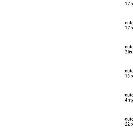
17 p
auto
17 p
auto
2 li
auto
18 p
auto
4 st
auto
22 p