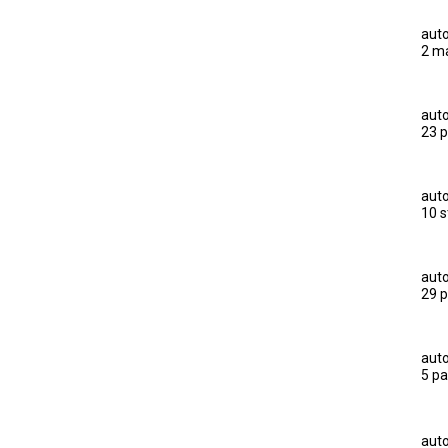
auto
2 ma
auto
23 p
auto
10 s
auto
29 p
auto
5 pa
auto