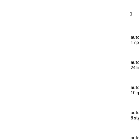
auto
17 p
auto
24 l
auto
10 g
auto
8 st
auto