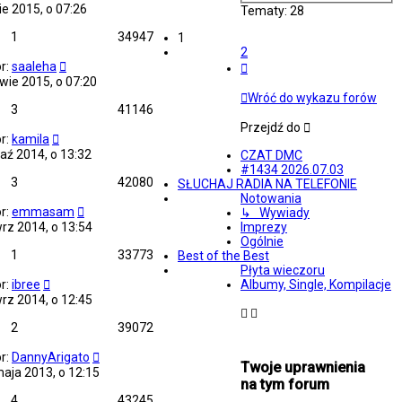
ie 2015, o 07:26
Tematy: 28
1
34947
1
2
Następna
r:
saaleha
wie 2015, o 07:20
Wróć do wykazu forów
3
41146
Przejdź do
r:
kamila
aź 2014, o 13:32
CZAT DMC
#1434 2026.07.03
3
42080
SŁUCHAJ RADIA NA TELEFONIE
Notowania
r:
emmasam
↳ Wywiady
Imprezy
rz 2014, o 13:54
Ogólnie
1
33773
Best of the Best
Płyta wieczoru
Albumy, Single, Kompilacje
r:
ibree
rz 2014, o 12:45
2
39072
r:
DannyArigato
Twoje uprawnienia
aja 2013, o 12:15
na tym forum
4
43245