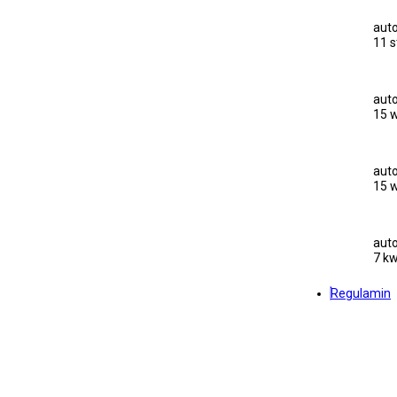
auto
11 s
auto
15 w
auto
15 w
auto
7 kw
Regulamin