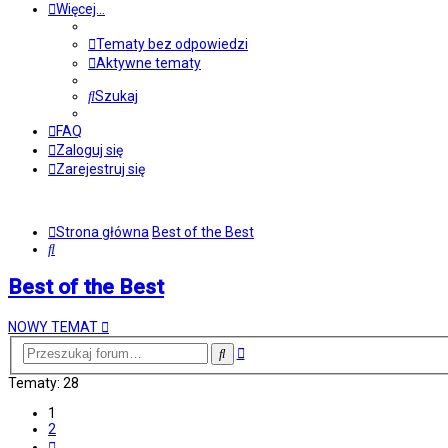
Więcej…
Tematy bez odpowiedzi
Aktywne tematy
Szukaj
FAQ
Zaloguj się
Zarejestruj się
Strona główna
Best of the Best
Szukaj
Best of the Best
NOWY TEMAT
Wyszukiwanie
Szukaj
zaawansowane
Tematy: 28
1
2
Następna