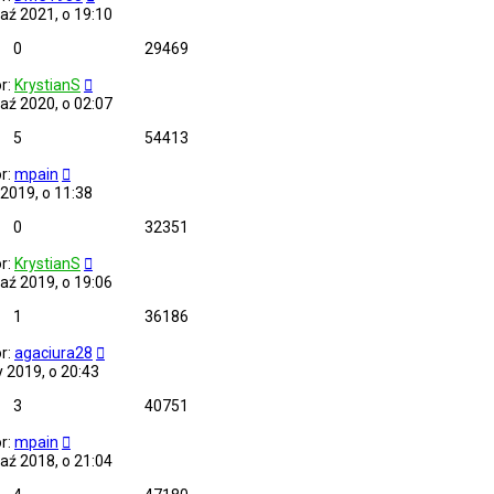
aź 2021, o 19:10
0
29469
r:
KrystianS
aź 2020, o 02:07
5
54413
r:
mpain
s 2019, o 11:38
0
32351
r:
KrystianS
aź 2019, o 19:06
1
36186
r:
agaciura28
y 2019, o 20:43
3
40751
r:
mpain
aź 2018, o 21:04