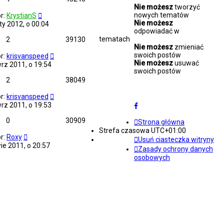
Nie możesz
tworzyć
nowych tematów
r:
KrystianS
Nie możesz
ty 2012, o 00:04
odpowiadać w
tematach
2
39130
Nie możesz
zmieniać
swoich postów
r:
krisvanspeed
Nie możesz
usuwać
rz 2011, o 19:54
swoich postów
2
38049
r:
krisvanspeed
rz 2011, o 19:53
0
30909
Strona główna
Strefa czasowa
UTC+01:00
r:
Roxy
Usuń ciasteczka witryny
ie 2011, o 20:57
Zasady ochrony danych
osobowych