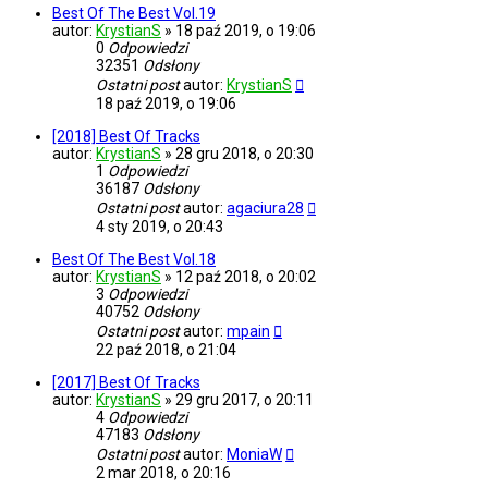
Best Of The Best Vol.19
autor:
KrystianS
»
18 paź 2019, o 19:06
0
Odpowiedzi
32351
Odsłony
Ostatni post
autor:
KrystianS
18 paź 2019, o 19:06
[2018] Best Of Tracks
autor:
KrystianS
»
28 gru 2018, o 20:30
1
Odpowiedzi
36187
Odsłony
Ostatni post
autor:
agaciura28
4 sty 2019, o 20:43
Best Of The Best Vol.18
autor:
KrystianS
»
12 paź 2018, o 20:02
3
Odpowiedzi
40752
Odsłony
Ostatni post
autor:
mpain
22 paź 2018, o 21:04
[2017] Best Of Tracks
autor:
KrystianS
»
29 gru 2017, o 20:11
4
Odpowiedzi
47183
Odsłony
Ostatni post
autor:
MoniaW
2 mar 2018, o 20:16