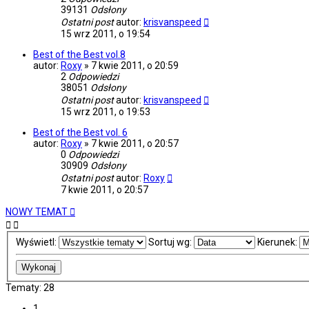
39131
Odsłony
Ostatni post
autor:
krisvanspeed
15 wrz 2011, o 19:54
Best of the Best vol.8
autor:
Roxy
»
7 kwie 2011, o 20:59
2
Odpowiedzi
38051
Odsłony
Ostatni post
autor:
krisvanspeed
15 wrz 2011, o 19:53
Best of the Best vol. 6
autor:
Roxy
»
7 kwie 2011, o 20:57
0
Odpowiedzi
30909
Odsłony
Ostatni post
autor:
Roxy
7 kwie 2011, o 20:57
NOWY TEMAT
Wyświetl:
Sortuj wg:
Kierunek:
Tematy: 28
1