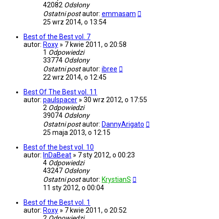
42082
Odsłony
Ostatni post
autor:
emmasam
25 wrz 2014, o 13:54
Best of the Best vol. 7
autor:
Roxy
»
7 kwie 2011, o 20:58
1
Odpowiedzi
33774
Odsłony
Ostatni post
autor:
ibree
22 wrz 2014, o 12:45
Best Of The Best vol. 11
autor:
paulspacer
»
30 wrz 2012, o 17:55
2
Odpowiedzi
39074
Odsłony
Ostatni post
autor:
DannyArigato
25 maja 2013, o 12:15
Best of the best vol. 10
autor:
InDaBeat
»
7 sty 2012, o 00:23
4
Odpowiedzi
43247
Odsłony
Ostatni post
autor:
KrystianS
11 sty 2012, o 00:04
Best of the Best vol. 1
autor:
Roxy
»
7 kwie 2011, o 20:52
2
Odpowiedzi