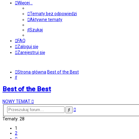
Więcej…
Tematy bez odpowiedzi
Aktywne tematy
Szukaj
FAQ
Zaloguj się
Zarejestruj się
Strona główna
Best of the Best
Szukaj
Best of the Best
NOWY TEMAT
Wyszukiwanie
Szukaj
zaawansowane
Tematy: 28
1
2
Następna