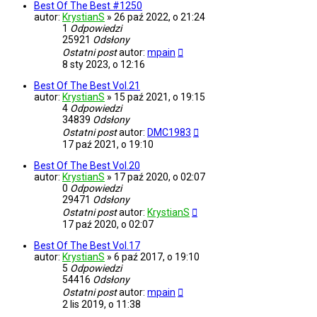
Best Of The Best #1250
autor:
KrystianS
»
26 paź 2022, o 21:24
1
Odpowiedzi
25921
Odsłony
Ostatni post
autor:
mpain
8 sty 2023, o 12:16
Best Of The Best Vol.21
autor:
KrystianS
»
15 paź 2021, o 19:15
4
Odpowiedzi
34839
Odsłony
Ostatni post
autor:
DMC1983
17 paź 2021, o 19:10
Best Of The Best Vol.20
autor:
KrystianS
»
17 paź 2020, o 02:07
0
Odpowiedzi
29471
Odsłony
Ostatni post
autor:
KrystianS
17 paź 2020, o 02:07
Best Of The Best Vol.17
autor:
KrystianS
»
6 paź 2017, o 19:10
5
Odpowiedzi
54416
Odsłony
Ostatni post
autor:
mpain
2 lis 2019, o 11:38