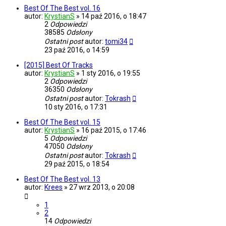
Best Of The Best vol. 16
autor:
KrystianS
»
14 paź 2016, o 18:47
2
Odpowiedzi
38585
Odsłony
Ostatni post
autor:
tomi34
23 paź 2016, o 14:59
[2015] Best Of Tracks
autor:
KrystianS
»
1 sty 2016, o 19:55
2
Odpowiedzi
36350
Odsłony
Ostatni post
autor:
Tokrash
10 sty 2016, o 17:31
Best Of The Best vol. 15
autor:
KrystianS
»
16 paź 2015, o 17:46
5
Odpowiedzi
47050
Odsłony
Ostatni post
autor:
Tokrash
29 paź 2015, o 18:54
Best Of The Best vol. 13
autor:
Krees
»
27 wrz 2013, o 20:08
1
2
14
Odpowiedzi