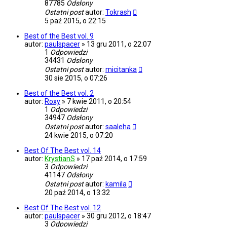
87785
Odsłony
Ostatni post
autor:
Tokrash
5 paź 2015, o 22:15
Best of the Best vol. 9
autor:
paulspacer
»
13 gru 2011, o 22:07
1
Odpowiedzi
34431
Odsłony
Ostatni post
autor:
micitanka
30 sie 2015, o 07:26
Best of the Best vol. 2
autor:
Roxy
»
7 kwie 2011, o 20:54
1
Odpowiedzi
34947
Odsłony
Ostatni post
autor:
saaleha
24 kwie 2015, o 07:20
Best Of The Best vol. 14
autor:
KrystianS
»
17 paź 2014, o 17:59
3
Odpowiedzi
41147
Odsłony
Ostatni post
autor:
kamila
20 paź 2014, o 13:32
Best Of The Best vol. 12
autor:
paulspacer
»
30 gru 2012, o 18:47
3
Odpowiedzi