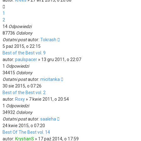
autor:
Krees
»
27 wrz 2013, o 20:08
1
2
14
Odpowiedzi
87736
Odsłony
Ostatni post
autor:
Tokrash
5 paź 2015, o 22:15
Best of the Best vol. 9
autor:
paulspacer
»
13 gru 2011, o 22:07
1
Odpowiedzi
34415
Odsłony
Ostatni post
autor:
micitanka
30 sie 2015, o 07:26
Best of the Best vol. 2
autor:
Roxy
»
7 kwie 2011, o 20:54
1
Odpowiedzi
34932
Odsłony
Ostatni post
autor:
saaleha
24 kwie 2015, o 07:20
Best Of The Best vol. 14
autor:
KrystianS
»
17 paź 2014, o 17:59