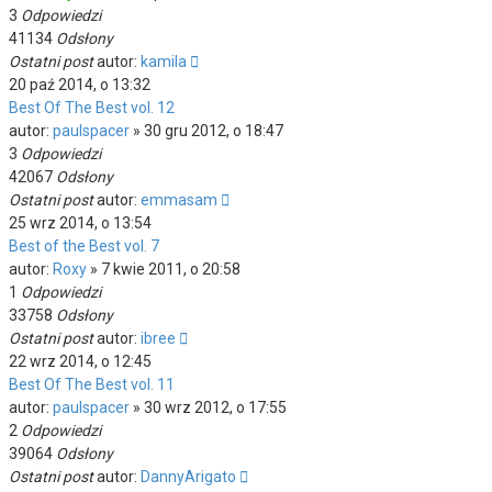
3
Odpowiedzi
41134
Odsłony
Ostatni post
autor:
kamila
20 paź 2014, o 13:32
Best Of The Best vol. 12
autor:
paulspacer
»
30 gru 2012, o 18:47
3
Odpowiedzi
42067
Odsłony
Ostatni post
autor:
emmasam
25 wrz 2014, o 13:54
Best of the Best vol. 7
autor:
Roxy
»
7 kwie 2011, o 20:58
1
Odpowiedzi
33758
Odsłony
Ostatni post
autor:
ibree
22 wrz 2014, o 12:45
Best Of The Best vol. 11
autor:
paulspacer
»
30 wrz 2012, o 17:55
2
Odpowiedzi
39064
Odsłony
Ostatni post
autor:
DannyArigato