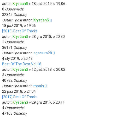
autor:
KrystianS
»
18 paź 2019, o 19:06
0
Odpowiedzi
32345
Odsłony
Ostatni post
autor:
KrystianS
18 paź 2019, o 19:06
[2018] Best Of Tracks
autor:
KrystianS
»
28 gru 2018, o 20:30
1
Odpowiedzi
36171
Odsłony
Ostatni post
autor:
agaciura28
4 sty 2019, o 20:43
Best Of The Best Vol.18
autor:
KrystianS
»
12 paź 2018, o 20:02
3
Odpowiedzi
40732
Odsłony
Ostatni post
autor:
mpain
22 paź 2018, o 21:04
[2017] Best Of Tracks
autor:
KrystianS
»
29 gru 2017, o 20:11
4
Odpowiedzi
47163
Odsłony