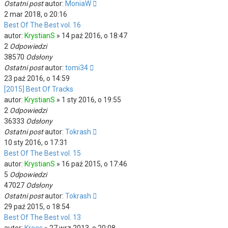
Ostatni post
autor:
MoniaW
2 mar 2018, o 20:16
Best Of The Best vol. 16
autor:
KrystianS
»
14 paź 2016, o 18:47
2
Odpowiedzi
38570
Odsłony
Ostatni post
autor:
tomi34
23 paź 2016, o 14:59
[2015] Best Of Tracks
autor:
KrystianS
»
1 sty 2016, o 19:55
2
Odpowiedzi
36333
Odsłony
Ostatni post
autor:
Tokrash
10 sty 2016, o 17:31
Best Of The Best vol. 15
autor:
KrystianS
»
16 paź 2015, o 17:46
5
Odpowiedzi
47027
Odsłony
Ostatni post
autor:
Tokrash
29 paź 2015, o 18:54
Best Of The Best vol. 13