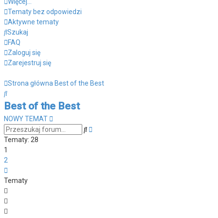
Więcej…
Tematy bez odpowiedzi
Aktywne tematy
Szukaj
FAQ
Zaloguj się
Zarejestruj się
Strona główna
Best of the Best
Szukaj
Best of the Best
NOWY TEMAT
Wyszukiwanie
Szukaj
zaawansowane
Tematy: 28
1
2
Następna
Tematy