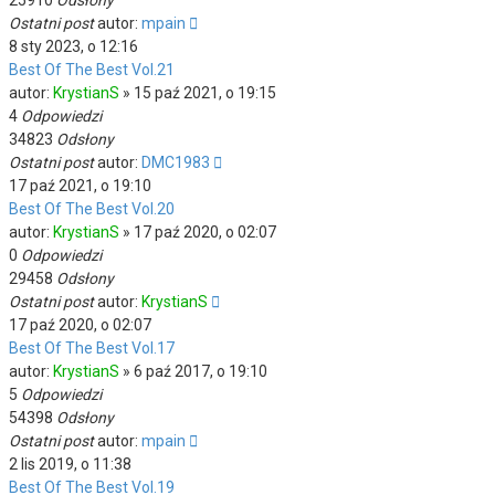
25910
Odsłony
Ostatni post
autor:
mpain
8 sty 2023, o 12:16
Best Of The Best Vol.21
autor:
KrystianS
»
15 paź 2021, o 19:15
4
Odpowiedzi
34823
Odsłony
Ostatni post
autor:
DMC1983
17 paź 2021, o 19:10
Best Of The Best Vol.20
autor:
KrystianS
»
17 paź 2020, o 02:07
0
Odpowiedzi
29458
Odsłony
Ostatni post
autor:
KrystianS
17 paź 2020, o 02:07
Best Of The Best Vol.17
autor:
KrystianS
»
6 paź 2017, o 19:10
5
Odpowiedzi
54398
Odsłony
Ostatni post
autor:
mpain
2 lis 2019, o 11:38
Best Of The Best Vol.19