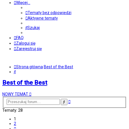
Więcej…
Tematy bez odpowiedzi
Aktywne tematy
Szukaj
FAQ
Zaloguj się
Zarejestruj się
Strona główna
Best of the Best
Szukaj
Best of the Best
NOWY TEMAT
Wyszukiwanie
Szukaj
zaawansowane
Tematy: 28
1
2
Następna