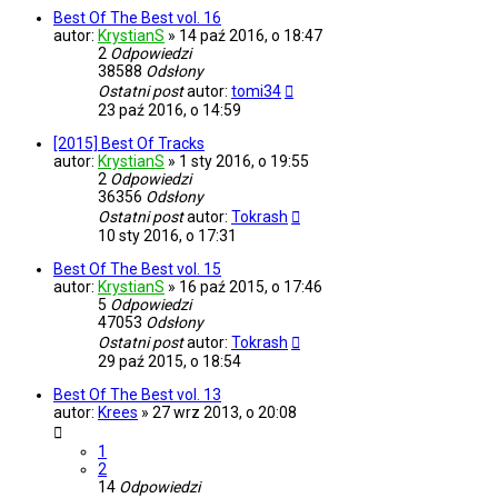
Best Of The Best vol. 16
autor:
KrystianS
»
14 paź 2016, o 18:47
2
Odpowiedzi
38588
Odsłony
Ostatni post
autor:
tomi34
23 paź 2016, o 14:59
[2015] Best Of Tracks
autor:
KrystianS
»
1 sty 2016, o 19:55
2
Odpowiedzi
36356
Odsłony
Ostatni post
autor:
Tokrash
10 sty 2016, o 17:31
Best Of The Best vol. 15
autor:
KrystianS
»
16 paź 2015, o 17:46
5
Odpowiedzi
47053
Odsłony
Ostatni post
autor:
Tokrash
29 paź 2015, o 18:54
Best Of The Best vol. 13
autor:
Krees
»
27 wrz 2013, o 20:08
1
2
14
Odpowiedzi