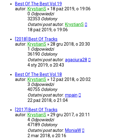
Best Of The Best Vol.19
autor:
KrystianS
»
18 paź 2019, o 19:06
0
Odpowiedzi
32353
Odsłony
Ostatni post
autor:
KrystianS
18 paź 2019, o 19:06
[2018] Best Of Tracks
autor:
KrystianS
»
28 gru 2018, o 20:30
1
Odpowiedzi
36190
Odsłony
Ostatni post
autor:
agaciura28
4 sty 2019, o 20:43
Best Of The Best Vol.18
autor:
KrystianS
»
12 paź 2018, o 20:02
3
Odpowiedzi
40755
Odsłony
Ostatni post
autor:
mpain
22 paź 2018, o 21:04
[2017] Best Of Tracks
autor:
KrystianS
»
29 gru 2017, o 20:11
4
Odpowiedzi
47189
Odsłony
Ostatni post
autor:
MoniaW
2 mar 2018, o 20:16