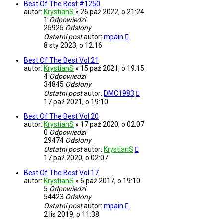
Best Of The Best #1250
autor:
KrystianS
»
26 paź 2022, o 21:24
1
Odpowiedzi
25925
Odsłony
Ostatni post
autor:
mpain
8 sty 2023, o 12:16
Best Of The Best Vol.21
autor:
KrystianS
»
15 paź 2021, o 19:15
4
Odpowiedzi
34845
Odsłony
Ostatni post
autor:
DMC1983
17 paź 2021, o 19:10
Best Of The Best Vol.20
autor:
KrystianS
»
17 paź 2020, o 02:07
0
Odpowiedzi
29474
Odsłony
Ostatni post
autor:
KrystianS
17 paź 2020, o 02:07
Best Of The Best Vol.17
autor:
KrystianS
»
6 paź 2017, o 19:10
5
Odpowiedzi
54423
Odsłony
Ostatni post
autor:
mpain
2 lis 2019, o 11:38