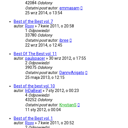
42084
Odsłony
Ostatni post
autor:
emmasam
25 wrz 2014, o 13:54
Best of the Best vol. 7
autor:
Roxy
»
7 kwie 2011, o 20:58
1
Odpowiedzi
33780
Odsłony
Ostatni post
autor:
ibree
22 wrz 2014, o 12:45
Best Of The Best vol. 11
autor:
paulspacer
»
30 wrz 2012, o 17:55
2
Odpowiedzi
39075
Odsłony
Ostatni post
autor:
DannyArigato
25 maja 2013, o 12:15
Best of the best vol. 10
autor:
InDaBeat
»
7 sty 2012, o 00:23
4
Odpowiedzi
43252
Odsłony
Ostatni post
autor:
KrystianS
11 sty 2012, o 00:04
Best of the Best vol. 1
autor:
Roxy
»
7 kwie 2011, o 20:52
2
Odpowiedzi