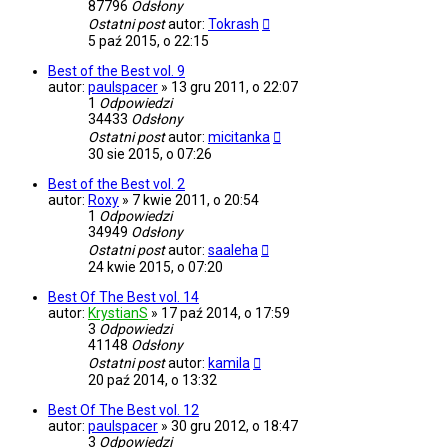
87796
Odsłony
Ostatni post
autor:
Tokrash
5 paź 2015, o 22:15
Best of the Best vol. 9
autor:
paulspacer
»
13 gru 2011, o 22:07
1
Odpowiedzi
34433
Odsłony
Ostatni post
autor:
micitanka
30 sie 2015, o 07:26
Best of the Best vol. 2
autor:
Roxy
»
7 kwie 2011, o 20:54
1
Odpowiedzi
34949
Odsłony
Ostatni post
autor:
saaleha
24 kwie 2015, o 07:20
Best Of The Best vol. 14
autor:
KrystianS
»
17 paź 2014, o 17:59
3
Odpowiedzi
41148
Odsłony
Ostatni post
autor:
kamila
20 paź 2014, o 13:32
Best Of The Best vol. 12
autor:
paulspacer
»
30 gru 2012, o 18:47
3
Odpowiedzi