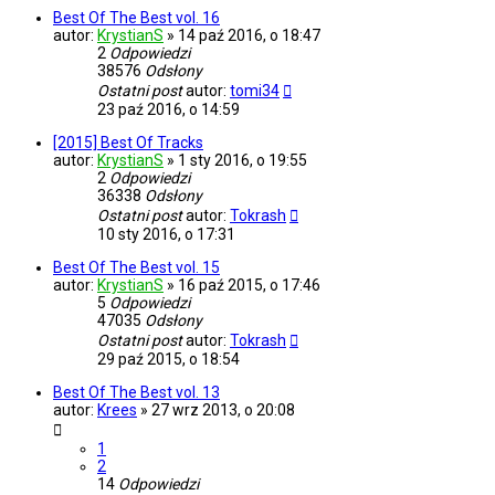
Best Of The Best vol. 16
autor:
KrystianS
»
14 paź 2016, o 18:47
2
Odpowiedzi
38576
Odsłony
Ostatni post
autor:
tomi34
23 paź 2016, o 14:59
[2015] Best Of Tracks
autor:
KrystianS
»
1 sty 2016, o 19:55
2
Odpowiedzi
36338
Odsłony
Ostatni post
autor:
Tokrash
10 sty 2016, o 17:31
Best Of The Best vol. 15
autor:
KrystianS
»
16 paź 2015, o 17:46
5
Odpowiedzi
47035
Odsłony
Ostatni post
autor:
Tokrash
29 paź 2015, o 18:54
Best Of The Best vol. 13
autor:
Krees
»
27 wrz 2013, o 20:08
1
2
14
Odpowiedzi