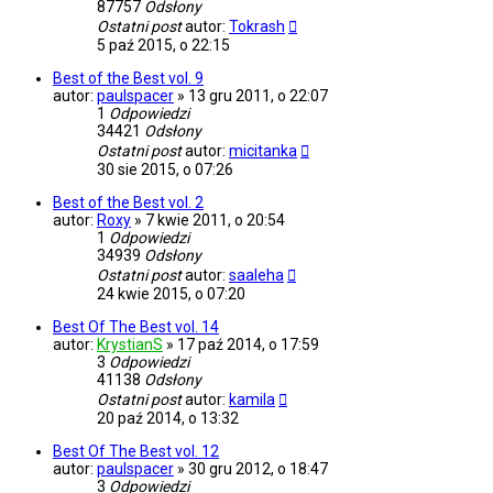
87757
Odsłony
Ostatni post
autor:
Tokrash
5 paź 2015, o 22:15
Best of the Best vol. 9
autor:
paulspacer
»
13 gru 2011, o 22:07
1
Odpowiedzi
34421
Odsłony
Ostatni post
autor:
micitanka
30 sie 2015, o 07:26
Best of the Best vol. 2
autor:
Roxy
»
7 kwie 2011, o 20:54
1
Odpowiedzi
34939
Odsłony
Ostatni post
autor:
saaleha
24 kwie 2015, o 07:20
Best Of The Best vol. 14
autor:
KrystianS
»
17 paź 2014, o 17:59
3
Odpowiedzi
41138
Odsłony
Ostatni post
autor:
kamila
20 paź 2014, o 13:32
Best Of The Best vol. 12
autor:
paulspacer
»
30 gru 2012, o 18:47
3
Odpowiedzi