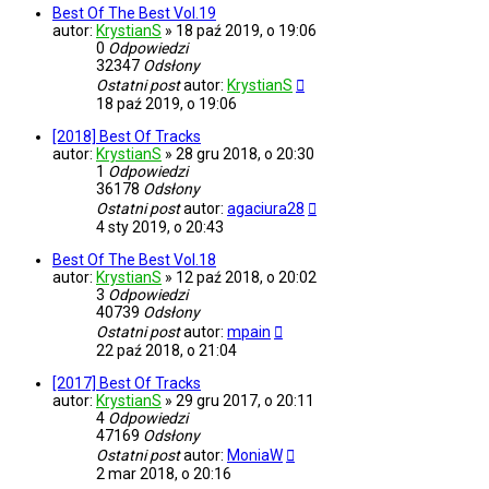
Best Of The Best Vol.19
autor:
KrystianS
»
18 paź 2019, o 19:06
0
Odpowiedzi
32347
Odsłony
Ostatni post
autor:
KrystianS
18 paź 2019, o 19:06
[2018] Best Of Tracks
autor:
KrystianS
»
28 gru 2018, o 20:30
1
Odpowiedzi
36178
Odsłony
Ostatni post
autor:
agaciura28
4 sty 2019, o 20:43
Best Of The Best Vol.18
autor:
KrystianS
»
12 paź 2018, o 20:02
3
Odpowiedzi
40739
Odsłony
Ostatni post
autor:
mpain
22 paź 2018, o 21:04
[2017] Best Of Tracks
autor:
KrystianS
»
29 gru 2017, o 20:11
4
Odpowiedzi
47169
Odsłony
Ostatni post
autor:
MoniaW
2 mar 2018, o 20:16