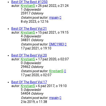
Best Of The Best #1250
autor:
KrystianS
»
26 paź 2022, o 21:24
1
Odpowiedzi
25917
Odsłony
Ostatni post
autor:
mpain
8 sty 2023, o 12:16
Best Of The Best Vol.21
autor:
KrystianS
»
15 paź 2021, o 19:15
4
Odpowiedzi
34831
Odsłony
Ostatni post
autor:
DMC1983
17 paź 2021, o 19:10
Best Of The Best Vol.20
autor:
KrystianS
»
17 paź 2020, o 02:07
0
Odpowiedzi
29462
Odsłony
Ostatni post
autor:
KrystianS
17 paź 2020, o 02:07
Best Of The Best Vol.17
autor:
KrystianS
»
6 paź 2017, o 19:10
5
Odpowiedzi
54404
Odsłony
Ostatni post
autor:
mpain
2 lis 2019, o 11:38