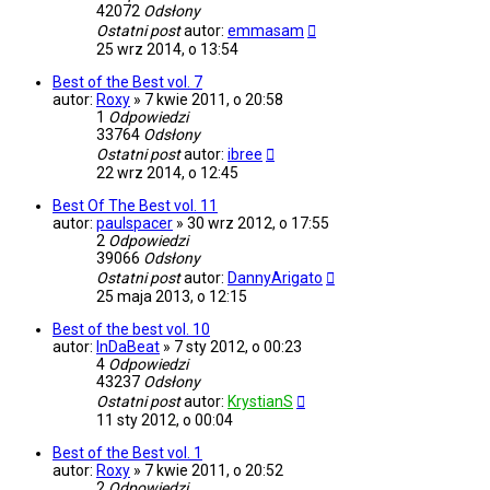
42072
Odsłony
Ostatni post
autor:
emmasam
25 wrz 2014, o 13:54
Best of the Best vol. 7
autor:
Roxy
»
7 kwie 2011, o 20:58
1
Odpowiedzi
33764
Odsłony
Ostatni post
autor:
ibree
22 wrz 2014, o 12:45
Best Of The Best vol. 11
autor:
paulspacer
»
30 wrz 2012, o 17:55
2
Odpowiedzi
39066
Odsłony
Ostatni post
autor:
DannyArigato
25 maja 2013, o 12:15
Best of the best vol. 10
autor:
InDaBeat
»
7 sty 2012, o 00:23
4
Odpowiedzi
43237
Odsłony
Ostatni post
autor:
KrystianS
11 sty 2012, o 00:04
Best of the Best vol. 1
autor:
Roxy
»
7 kwie 2011, o 20:52
2
Odpowiedzi