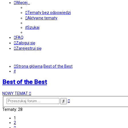
Więcej…
Tematy bez odpowiedzi
Aktywne tematy
Szukaj
FAQ
Zaloguj się
Zarejestruj się
Strona główna
Best of the Best
Szukaj
Best of the Best
NOWY TEMAT
Wyszukiwanie
Szukaj
zaawansowane
Tematy: 28
1
2
Następna