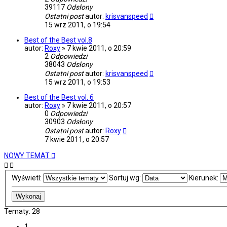
39117
Odsłony
Ostatni post
autor:
krisvanspeed
15 wrz 2011, o 19:54
Best of the Best vol.8
autor:
Roxy
»
7 kwie 2011, o 20:59
2
Odpowiedzi
38043
Odsłony
Ostatni post
autor:
krisvanspeed
15 wrz 2011, o 19:53
Best of the Best vol. 6
autor:
Roxy
»
7 kwie 2011, o 20:57
0
Odpowiedzi
30903
Odsłony
Ostatni post
autor:
Roxy
7 kwie 2011, o 20:57
NOWY TEMAT
Wyświetl:
Sortuj wg:
Kierunek:
Tematy: 28
1