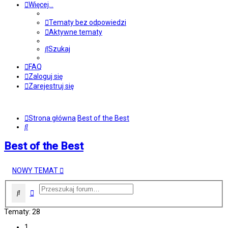
Więcej…
Tematy bez odpowiedzi
Aktywne tematy
Szukaj
FAQ
Zaloguj się
Zarejestruj się
Strona główna
Best of the Best
Szukaj
Best of the Best
NOWY TEMAT
Wyszukiwanie zaawansowane
Szukaj
Tematy: 28
1