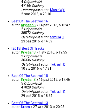
4
Odpowiedzi
47166
Odsłony
Ostatni post
autor:
MoniaW
2 mar 2018, o 20:16
Best Of The Best vol. 16
autor:
KrystianS
»
14 paź 2016, o 18:47
2
Odpowiedzi
38572
Odsłony
Ostatni post
autor:
tomi34
23 paź 2016, o 14:59
[2015] Best Of Tracks
autor:
KrystianS
»
1 sty 2016, o 19:55
2
Odpowiedzi
36336
Odsłony
Ostatni post
autor:
Tokrash
10 sty 2016, o 17:31
Best Of The Best vol. 15
autor:
KrystianS
»
16 paź 2015, o 17:46
5
Odpowiedzi
47029
Odsłony
Ostatni post
autor:
Tokrash
29 paź 2015, o 18:54
Best Of The Best vol. 13
autor:
Krees
»
27 wrz 2013, o 20:08