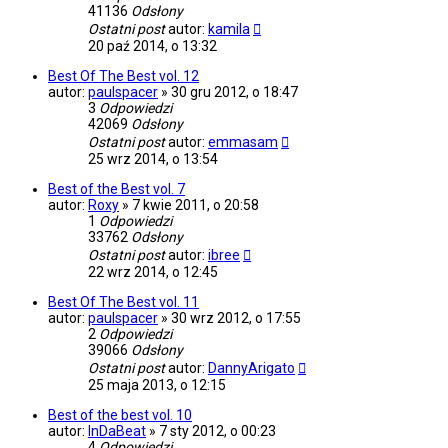
41136
Odsłony
Ostatni post
autor:
kamila
20 paź 2014, o 13:32
Best Of The Best vol. 12
autor:
paulspacer
»
30 gru 2012, o 18:47
3
Odpowiedzi
42069
Odsłony
Ostatni post
autor:
emmasam
25 wrz 2014, o 13:54
Best of the Best vol. 7
autor:
Roxy
»
7 kwie 2011, o 20:58
1
Odpowiedzi
33762
Odsłony
Ostatni post
autor:
ibree
22 wrz 2014, o 12:45
Best Of The Best vol. 11
autor:
paulspacer
»
30 wrz 2012, o 17:55
2
Odpowiedzi
39066
Odsłony
Ostatni post
autor:
DannyArigato
25 maja 2013, o 12:15
Best of the best vol. 10
autor:
InDaBeat
»
7 sty 2012, o 00:23
4
Odpowiedzi