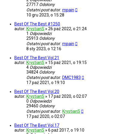
27717
Odsłony
Ostatni post
autor:
mpain
10 gru 2023, o 15:28
Best Of The Best #1250
autor:
KrystianS
»
26 paź 2022, o 21:24
1
Odpowiedzi
25913
Odsłony
Ostatni post
autor:
mpain
8 sty 2023, o 12:16
Best Of The Best Vol.21
autor:
KrystianS
»
15 paź 2021, o 19:15
4
Odpowiedzi
34824
Odsłony
Ostatni post
autor:
DMC1983
17 paź 2021, o 19:10
Best Of The Best Vol.20
autor:
KrystianS
»
17 paź 2020, o 02:07
0
Odpowiedzi
29460
Odsłony
Ostatni post
autor:
KrystianS
17 paź 2020, o 02:07
Best Of The Best Vol.17
autor:
KrystianS
»
6 paź 2017, o 19:10