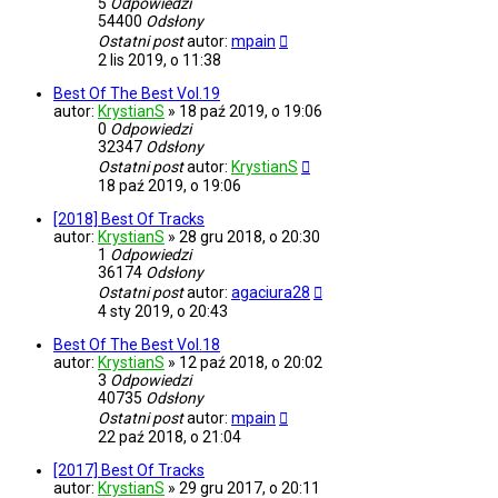
5
Odpowiedzi
54400
Odsłony
Ostatni post
autor:
mpain
2 lis 2019, o 11:38
Best Of The Best Vol.19
autor:
KrystianS
»
18 paź 2019, o 19:06
0
Odpowiedzi
32347
Odsłony
Ostatni post
autor:
KrystianS
18 paź 2019, o 19:06
[2018] Best Of Tracks
autor:
KrystianS
»
28 gru 2018, o 20:30
1
Odpowiedzi
36174
Odsłony
Ostatni post
autor:
agaciura28
4 sty 2019, o 20:43
Best Of The Best Vol.18
autor:
KrystianS
»
12 paź 2018, o 20:02
3
Odpowiedzi
40735
Odsłony
Ostatni post
autor:
mpain
22 paź 2018, o 21:04
[2017] Best Of Tracks
autor:
KrystianS
»
29 gru 2017, o 20:11