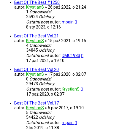
Best Of The Best #1250
autor:
KrystianS
»
26 paź 2022, o 21:24
1
Odpowiedzi
25924
Odsłony
Ostatni post
autor:
mpain
8 sty 2023, o 12:16
Best Of The Best Vol.21
autor:
KrystianS
»
15 paź 2021, o 19:15
4
Odpowiedzi
34845
Odsłony
Ostatni post
autor:
DMC1983
17 paź 2021, o 19:10
Best Of The Best Vol.20
autor:
KrystianS
»
17 paź 2020, o 02:07
0
Odpowiedzi
29473
Odsłony
Ostatni post
autor:
KrystianS
17 paź 2020, o 02:07
Best Of The Best Vol.17
autor:
KrystianS
»
6 paź 2017, o 19:10
5
Odpowiedzi
54422
Odsłony
Ostatni post
autor:
mpain
2 lis 2019, o 11:38