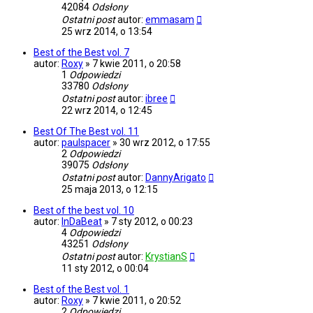
42084
Odsłony
Ostatni post
autor:
emmasam
25 wrz 2014, o 13:54
Best of the Best vol. 7
autor:
Roxy
»
7 kwie 2011, o 20:58
1
Odpowiedzi
33780
Odsłony
Ostatni post
autor:
ibree
22 wrz 2014, o 12:45
Best Of The Best vol. 11
autor:
paulspacer
»
30 wrz 2012, o 17:55
2
Odpowiedzi
39075
Odsłony
Ostatni post
autor:
DannyArigato
25 maja 2013, o 12:15
Best of the best vol. 10
autor:
InDaBeat
»
7 sty 2012, o 00:23
4
Odpowiedzi
43251
Odsłony
Ostatni post
autor:
KrystianS
11 sty 2012, o 00:04
Best of the Best vol. 1
autor:
Roxy
»
7 kwie 2011, o 20:52
2
Odpowiedzi