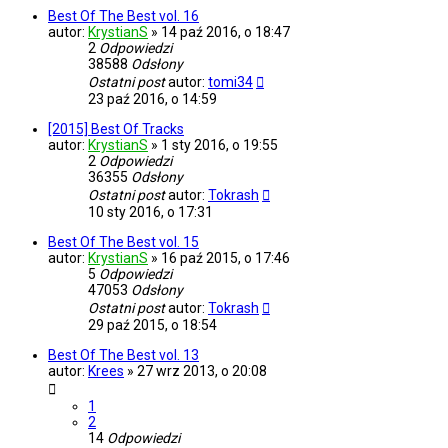
Best Of The Best vol. 16
autor:
KrystianS
»
14 paź 2016, o 18:47
2
Odpowiedzi
38588
Odsłony
Ostatni post
autor:
tomi34
23 paź 2016, o 14:59
[2015] Best Of Tracks
autor:
KrystianS
»
1 sty 2016, o 19:55
2
Odpowiedzi
36355
Odsłony
Ostatni post
autor:
Tokrash
10 sty 2016, o 17:31
Best Of The Best vol. 15
autor:
KrystianS
»
16 paź 2015, o 17:46
5
Odpowiedzi
47053
Odsłony
Ostatni post
autor:
Tokrash
29 paź 2015, o 18:54
Best Of The Best vol. 13
autor:
Krees
»
27 wrz 2013, o 20:08
1
2
14
Odpowiedzi