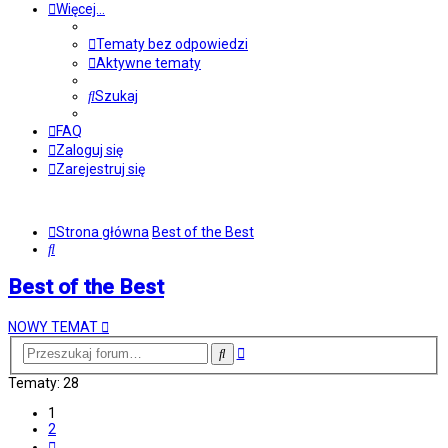
Więcej…
Tematy bez odpowiedzi
Aktywne tematy
Szukaj
FAQ
Zaloguj się
Zarejestruj się
Strona główna
Best of the Best
Szukaj
Best of the Best
NOWY TEMAT
Wyszukiwanie
Szukaj
zaawansowane
Tematy: 28
1
2
Następna