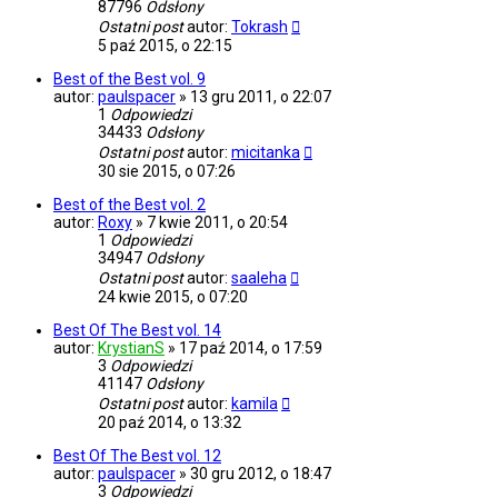
87796
Odsłony
Ostatni post
autor:
Tokrash
5 paź 2015, o 22:15
Best of the Best vol. 9
autor:
paulspacer
»
13 gru 2011, o 22:07
1
Odpowiedzi
34433
Odsłony
Ostatni post
autor:
micitanka
30 sie 2015, o 07:26
Best of the Best vol. 2
autor:
Roxy
»
7 kwie 2011, o 20:54
1
Odpowiedzi
34947
Odsłony
Ostatni post
autor:
saaleha
24 kwie 2015, o 07:20
Best Of The Best vol. 14
autor:
KrystianS
»
17 paź 2014, o 17:59
3
Odpowiedzi
41147
Odsłony
Ostatni post
autor:
kamila
20 paź 2014, o 13:32
Best Of The Best vol. 12
autor:
paulspacer
»
30 gru 2012, o 18:47
3
Odpowiedzi