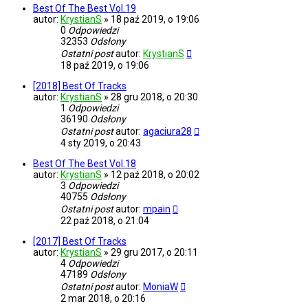
Best Of The Best Vol.19
autor:
KrystianS
»
18 paź 2019, o 19:06
0
Odpowiedzi
32353
Odsłony
Ostatni post
autor:
KrystianS
18 paź 2019, o 19:06
[2018] Best Of Tracks
autor:
KrystianS
»
28 gru 2018, o 20:30
1
Odpowiedzi
36190
Odsłony
Ostatni post
autor:
agaciura28
4 sty 2019, o 20:43
Best Of The Best Vol.18
autor:
KrystianS
»
12 paź 2018, o 20:02
3
Odpowiedzi
40755
Odsłony
Ostatni post
autor:
mpain
22 paź 2018, o 21:04
[2017] Best Of Tracks
autor:
KrystianS
»
29 gru 2017, o 20:11
4
Odpowiedzi
47189
Odsłony
Ostatni post
autor:
MoniaW
2 mar 2018, o 20:16