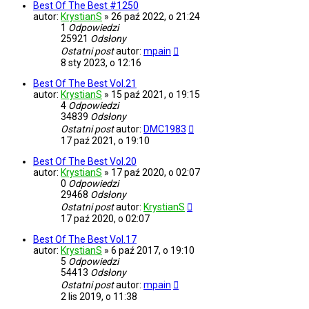
Best Of The Best #1250
autor:
KrystianS
»
26 paź 2022, o 21:24
1
Odpowiedzi
25921
Odsłony
Ostatni post
autor:
mpain
8 sty 2023, o 12:16
Best Of The Best Vol.21
autor:
KrystianS
»
15 paź 2021, o 19:15
4
Odpowiedzi
34839
Odsłony
Ostatni post
autor:
DMC1983
17 paź 2021, o 19:10
Best Of The Best Vol.20
autor:
KrystianS
»
17 paź 2020, o 02:07
0
Odpowiedzi
29468
Odsłony
Ostatni post
autor:
KrystianS
17 paź 2020, o 02:07
Best Of The Best Vol.17
autor:
KrystianS
»
6 paź 2017, o 19:10
5
Odpowiedzi
54413
Odsłony
Ostatni post
autor:
mpain
2 lis 2019, o 11:38