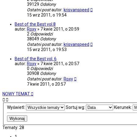
39129
Odsłony
Ostatni post
autor:
krisvanspeed
15 wrz 2011, o 19:54
Best of the Best vol.8
autor:
Roxy
»
7 kwie 2011, o 20:59
2
Odpowiedzi
38049
Odsłony
Ostatni post
autor:
krisvanspeed
15 wrz 2011, o 19:53
Best of the Best vol. 6
autor:
Roxy
»
7 kwie 2011, o 20:57
0
Odpowiedzi
30908
Odsłony
Ostatni post
autor:
Roxy
7 kwie 2011, o 20:57
NOWY TEMAT
Wyświetl:
Sortuj wg:
Kierunek:
Tematy: 28
1