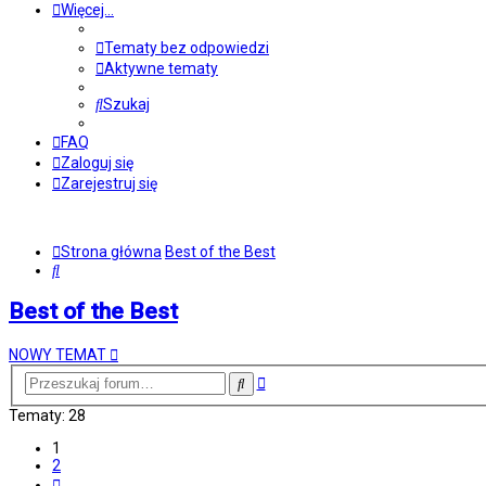
Więcej…
Tematy bez odpowiedzi
Aktywne tematy
Szukaj
FAQ
Zaloguj się
Zarejestruj się
Strona główna
Best of the Best
Szukaj
Best of the Best
NOWY TEMAT
Wyszukiwanie
Szukaj
zaawansowane
Tematy: 28
1
2
Następna