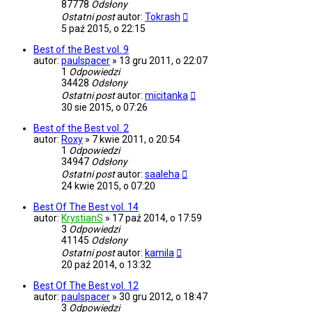
87778
Odsłony
Ostatni post
autor:
Tokrash
5 paź 2015, o 22:15
Best of the Best vol. 9
autor:
paulspacer
»
13 gru 2011, o 22:07
1
Odpowiedzi
34428
Odsłony
Ostatni post
autor:
micitanka
30 sie 2015, o 07:26
Best of the Best vol. 2
autor:
Roxy
»
7 kwie 2011, o 20:54
1
Odpowiedzi
34947
Odsłony
Ostatni post
autor:
saaleha
24 kwie 2015, o 07:20
Best Of The Best vol. 14
autor:
KrystianS
»
17 paź 2014, o 17:59
3
Odpowiedzi
41145
Odsłony
Ostatni post
autor:
kamila
20 paź 2014, o 13:32
Best Of The Best vol. 12
autor:
paulspacer
»
30 gru 2012, o 18:47
3
Odpowiedzi