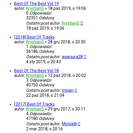
Best Of The Best Vol.19
autor:
KrystianS
»
18 paź 2019, o 19:06
0
Odpowiedzi
32351
Odsłony
Ostatni post
autor:
KrystianS
18 paź 2019, o 19:06
[2018] Best Of Tracks
autor:
KrystianS
»
28 gru 2018, o 20:30
1
Odpowiedzi
36186
Odsłony
Ostatni post
autor:
agaciura28
4 sty 2019, o 20:43
Best Of The Best Vol.18
autor:
KrystianS
»
12 paź 2018, o 20:02
3
Odpowiedzi
40750
Odsłony
Ostatni post
autor:
mpain
22 paź 2018, o 21:04
[2017] Best Of Tracks
autor:
KrystianS
»
29 gru 2017, o 20:11
4
Odpowiedzi
47180
Odsłony
Ostatni post
autor:
MoniaW
2 mar 2018, o 20:16