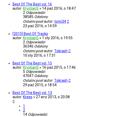
Best Of The Best vol. 16
autor:
KrystianS
»
14 paź 2016, o 18:47
2
Odpowiedzi
38585
Odsłony
Ostatni post
autor:
tomi34
23 paź 2016, o 14:59
[2015] Best Of Tracks
autor:
KrystianS
»
1 sty 2016, o 19:55
2
Odpowiedzi
36346
Odsłony
Ostatni post
autor:
Tokrash
10 sty 2016, o 17:31
Best Of The Best vol. 15
autor:
KrystianS
»
16 paź 2015, o 17:46
5
Odpowiedzi
47047
Odsłony
Ostatni post
autor:
Tokrash
29 paź 2015, o 18:54
Best Of The Best vol. 13
autor:
Krees
»
27 wrz 2013, o 20:08
1
2
14
Odpowiedzi