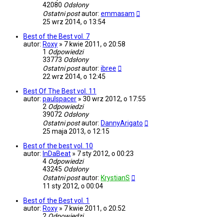
42080
Odsłony
Ostatni post
autor:
emmasam
25 wrz 2014, o 13:54
Best of the Best vol. 7
autor:
Roxy
»
7 kwie 2011, o 20:58
1
Odpowiedzi
33773
Odsłony
Ostatni post
autor:
ibree
22 wrz 2014, o 12:45
Best Of The Best vol. 11
autor:
paulspacer
»
30 wrz 2012, o 17:55
2
Odpowiedzi
39072
Odsłony
Ostatni post
autor:
DannyArigato
25 maja 2013, o 12:15
Best of the best vol. 10
autor:
InDaBeat
»
7 sty 2012, o 00:23
4
Odpowiedzi
43245
Odsłony
Ostatni post
autor:
KrystianS
11 sty 2012, o 00:04
Best of the Best vol. 1
autor:
Roxy
»
7 kwie 2011, o 20:52
2
Odpowiedzi