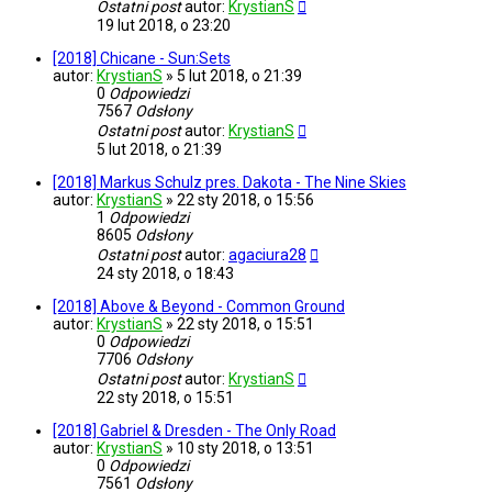
Ostatni post
autor:
KrystianS
19 lut 2018, o 23:20
[2018] Chicane - Sun:Sets
autor:
KrystianS
»
5 lut 2018, o 21:39
0
Odpowiedzi
7567
Odsłony
Ostatni post
autor:
KrystianS
5 lut 2018, o 21:39
[2018] Markus Schulz pres. Dakota - The Nine Skies
autor:
KrystianS
»
22 sty 2018, o 15:56
1
Odpowiedzi
8605
Odsłony
Ostatni post
autor:
agaciura28
24 sty 2018, o 18:43
[2018] Above & Beyond - Common Ground
autor:
KrystianS
»
22 sty 2018, o 15:51
0
Odpowiedzi
7706
Odsłony
Ostatni post
autor:
KrystianS
22 sty 2018, o 15:51
[2018] Gabriel & Dresden - The Only Road
autor:
KrystianS
»
10 sty 2018, o 13:51
0
Odpowiedzi
7561
Odsłony