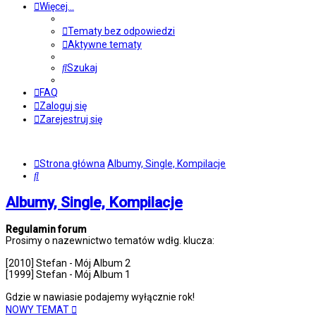
Więcej…
Tematy bez odpowiedzi
Aktywne tematy
Szukaj
FAQ
Zaloguj się
Zarejestruj się
Strona główna
Albumy, Single, Kompilacje
Szukaj
Albumy, Single, Kompilacje
Regulamin forum
Prosimy o nazewnictwo tematów wdłg. klucza:
[2010] Stefan - Mój Album 2
[1999] Stefan - Mój Album 1
Gdzie w nawiasie podajemy wyłącznie rok!
NOWY TEMAT