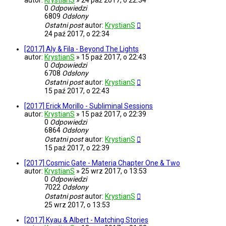
autor:
KrystianS
»
24 paź 2017, o 22:34
0
Odpowiedzi
6809
Odsłony
Ostatni post
autor:
KrystianS
24 paź 2017, o 22:34
[2017] Aly & Fila - Beyond The Lights
autor:
KrystianS
»
15 paź 2017, o 22:43
0
Odpowiedzi
6708
Odsłony
Ostatni post
autor:
KrystianS
15 paź 2017, o 22:43
[2017] Erick Morillo - Subliminal Sessions
autor:
KrystianS
»
15 paź 2017, o 22:39
0
Odpowiedzi
6864
Odsłony
Ostatni post
autor:
KrystianS
15 paź 2017, o 22:39
[2017] Cosmic Gate - Materia Chapter One & Two
autor:
KrystianS
»
25 wrz 2017, o 13:53
0
Odpowiedzi
7022
Odsłony
Ostatni post
autor:
KrystianS
25 wrz 2017, o 13:53
[2017] Kyau & Albert - Matching Stories