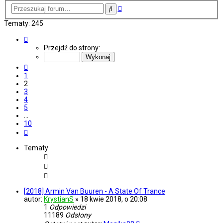
Wyszukiwanie
Szukaj
zaawansowane
Tematy: 245
Strona
2
Przejdź do strony:
z
10
Poprzednia
1
2
3
4
5
…
10
Następna
Tematy
[2018] Armin Van Buuren - A State Of Trance
autor:
KrystianS
»
18 kwie 2018, o 20:08
1
Odpowiedzi
11189
Odsłony