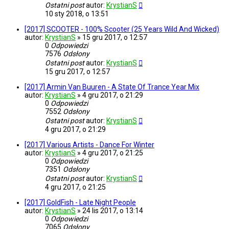
Ostatni post
autor:
KrystianS
10 sty 2018, o 13:51
[2017] SCOOTER - 100% Scooter (25 Years Wild And Wicked)
autor:
KrystianS
»
15 gru 2017, o 12:57
0
Odpowiedzi
7576
Odsłony
Ostatni post
autor:
KrystianS
15 gru 2017, o 12:57
[2017] Armin Van Buuren - A State Of Trance Year Mix
autor:
KrystianS
»
4 gru 2017, o 21:29
0
Odpowiedzi
7552
Odsłony
Ostatni post
autor:
KrystianS
4 gru 2017, o 21:29
[2017] Various Artists - Dance For Winter
autor:
KrystianS
»
4 gru 2017, o 21:25
0
Odpowiedzi
7351
Odsłony
Ostatni post
autor:
KrystianS
4 gru 2017, o 21:25
[2017] GoldFish - Late Night People
autor:
KrystianS
»
24 lis 2017, o 13:14
0
Odpowiedzi
7065
Odsłony