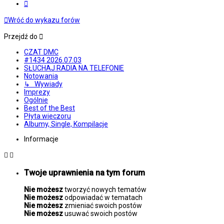
Następna
Wróć do wykazu forów
Przejdź do
CZAT DMC
#1434 2026.07.03
SŁUCHAJ RADIA NA TELEFONIE
Notowania
↳ Wywiady
Imprezy
Ogólnie
Best of the Best
Płyta wieczoru
Albumy, Single, Kompilacje
Informacje
Twoje uprawnienia na tym forum
Nie możesz
tworzyć nowych tematów
Nie możesz
odpowiadać w tematach
Nie możesz
zmieniać swoich postów
Nie możesz
usuwać swoich postów