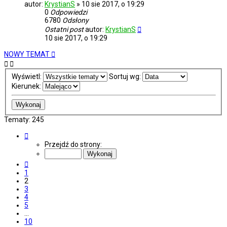
autor:
KrystianS
»
10 sie 2017, o 19:29
0
Odpowiedzi
6780
Odsłony
Ostatni post
autor:
KrystianS
10 sie 2017, o 19:29
NOWY TEMAT
Wyświetl:
Sortuj wg:
Kierunek:
Tematy: 245
Strona
2
Przejdź do strony:
z
10
Poprzednia
1
2
3
4
5
…
10