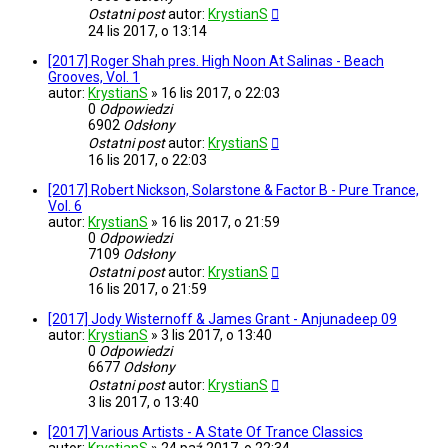
Ostatni post
autor:
KrystianS
24 lis 2017, o 13:14
[2017] Roger Shah pres. High Noon At Salinas - Beach
Grooves, Vol. 1
autor:
KrystianS
»
16 lis 2017, o 22:03
0
Odpowiedzi
6902
Odsłony
Ostatni post
autor:
KrystianS
16 lis 2017, o 22:03
[2017] Robert Nickson, Solarstone & Factor B - Pure Trance,
Vol. 6
autor:
KrystianS
»
16 lis 2017, o 21:59
0
Odpowiedzi
7109
Odsłony
Ostatni post
autor:
KrystianS
16 lis 2017, o 21:59
[2017] Jody Wisternoff & James Grant - Anjunadeep 09
autor:
KrystianS
»
3 lis 2017, o 13:40
0
Odpowiedzi
6677
Odsłony
Ostatni post
autor:
KrystianS
3 lis 2017, o 13:40
[2017] Various Artists - A State Of Trance Classics