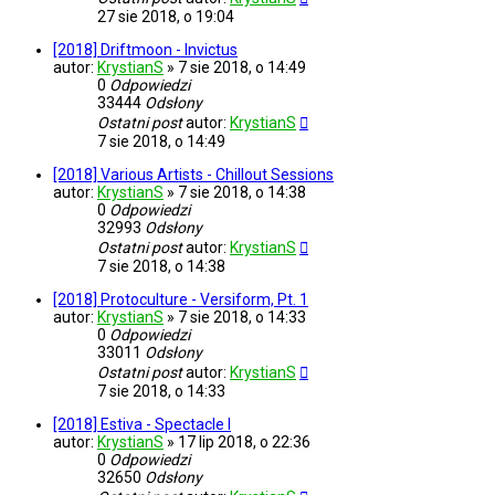
27 sie 2018, o 19:04
[2018] Driftmoon - Invictus
autor:
KrystianS
»
7 sie 2018, o 14:49
0
Odpowiedzi
33444
Odsłony
Ostatni post
autor:
KrystianS
7 sie 2018, o 14:49
[2018] Various Artists - Chillout Sessions
autor:
KrystianS
»
7 sie 2018, o 14:38
0
Odpowiedzi
32993
Odsłony
Ostatni post
autor:
KrystianS
7 sie 2018, o 14:38
[2018] Protoculture - Versiform, Pt. 1
autor:
KrystianS
»
7 sie 2018, o 14:33
0
Odpowiedzi
33011
Odsłony
Ostatni post
autor:
KrystianS
7 sie 2018, o 14:33
[2018] Estiva - Spectacle I
autor:
KrystianS
»
17 lip 2018, o 22:36
0
Odpowiedzi
32650
Odsłony