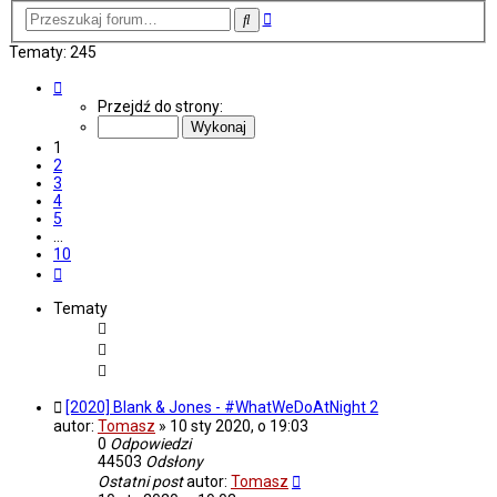
Wyszukiwanie
Szukaj
zaawansowane
Tematy: 245
Strona
1
Przejdź do strony:
z
10
1
2
3
4
5
…
10
Następna
Tematy
[2020] Blank & Jones - #WhatWeDoAtNight 2
autor:
Tomasz
»
10 sty 2020, o 19:03
0
Odpowiedzi
44503
Odsłony
Ostatni post
autor:
Tomasz