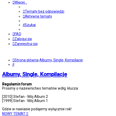
Więcej…
Tematy bez odpowiedzi
Aktywne tematy
Szukaj
FAQ
Zaloguj się
Zarejestruj się
Strona główna
Albumy, Single, Kompilacje
Szukaj
Albumy, Single, Kompilacje
Regulamin forum
Prosimy o nazewnictwo tematów wdłg. klucza:
[2010] Stefan - Mój Album 2
[1999] Stefan - Mój Album 1
Gdzie w nawiasie podajemy wyłącznie rok!
NOWY TEMAT