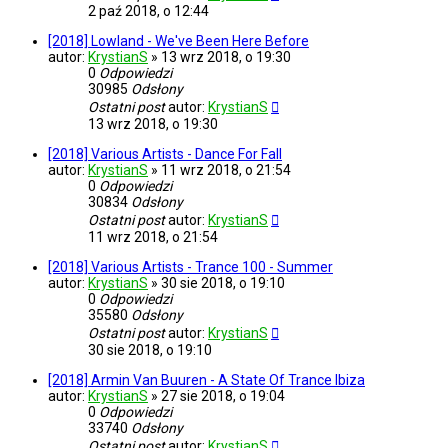
2 paź 2018, o 12:44
[2018] Lowland - We've Been Here Before
autor:
KrystianS
»
13 wrz 2018, o 19:30
0
Odpowiedzi
30985
Odsłony
Ostatni post
autor:
KrystianS
13 wrz 2018, o 19:30
[2018] Various Artists - Dance For Fall
autor:
KrystianS
»
11 wrz 2018, o 21:54
0
Odpowiedzi
30834
Odsłony
Ostatni post
autor:
KrystianS
11 wrz 2018, o 21:54
[2018] Various Artists - Trance 100 - Summer
autor:
KrystianS
»
30 sie 2018, o 19:10
0
Odpowiedzi
35580
Odsłony
Ostatni post
autor:
KrystianS
30 sie 2018, o 19:10
[2018] Armin Van Buuren - A State Of Trance Ibiza
autor:
KrystianS
»
27 sie 2018, o 19:04
0
Odpowiedzi
33740
Odsłony
Ostatni post
autor:
KrystianS