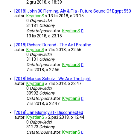
2 gru 2018, o 18:39
[2018] John 00 Fleming, Aly & Fila - Future Sound Of Egypt 550
autor:
KrystianS
»
13 lis 2018, o 23:15
0
Odpowiedzi
31181
Odsłony
Ostatni post
autor:
KrystianS
13 lis 2018, o 23:15
[2018] Richard Durand - The Air I Breathe
autor:
KrystianS
»
7 lis 2018, o 22:56
0
Odpowiedzi
31131
Odsłony
Ostatni post
autor:
KrystianS
7 lis 2018, o 22:56
[2018] Markus Schulz - We Are The Light
autor:
KrystianS
»
7 lis 2018, o 22:47
0
Odpowiedzi
30992
Odsłony
Ostatni post
autor:
KrystianS
7 lis 2018, o 22:47
[2018] Jan Blomqvist - Disconnected
autor:
KrystianS
»
2 paź 2018, o 12:44
0
Odpowiedzi
31273
Odsłony
Ostatni post
autor:
KrystianS