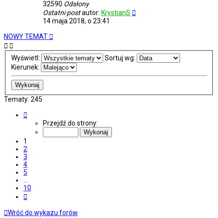
32590
Odsłony
Ostatni post
autor:
KrystianS
14 maja 2018, o 23:41
NOWY TEMAT
Wyświetl:
Sortuj wg:
Kierunek:
Tematy: 245
Strona
1
Przejdź do strony:
z
10
1
2
3
4
5
…
10
Następna
Wróć do wykazu forów