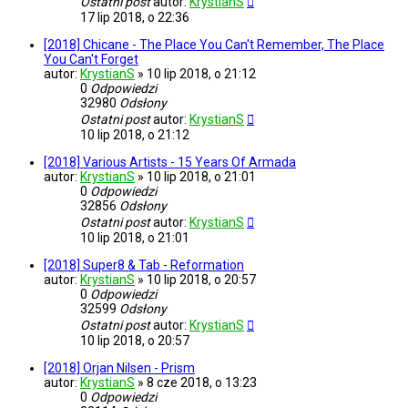
Ostatni post
autor:
KrystianS
17 lip 2018, o 22:36
[2018] Chicane - The Place You Can't Remember, The Place
You Can't Forget
autor:
KrystianS
»
10 lip 2018, o 21:12
0
Odpowiedzi
32980
Odsłony
Ostatni post
autor:
KrystianS
10 lip 2018, o 21:12
[2018] Various Artists - 15 Years Of Armada
autor:
KrystianS
»
10 lip 2018, o 21:01
0
Odpowiedzi
32856
Odsłony
Ostatni post
autor:
KrystianS
10 lip 2018, o 21:01
[2018] Super8 & Tab - Reformation
autor:
KrystianS
»
10 lip 2018, o 20:57
0
Odpowiedzi
32599
Odsłony
Ostatni post
autor:
KrystianS
10 lip 2018, o 20:57
[2018] Orjan Nilsen - Prism
autor:
KrystianS
»
8 cze 2018, o 13:23
0
Odpowiedzi