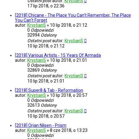
Ostatni post
autor:
KrystianS
17 lip 2018, o 22:36
[2018] Chicane - The Place You Can't Remember, The Place
You Can't Forget
autor:
KrystianS
»
10 lip 2018, o 21:12
0
Odpowiedzi
32994
Odsłony
Ostatni post
autor:
KrystianS
10 lip 2018, o 21:12
[2018] Various Artists - 15 Years Of Armada
autor:
KrystianS
»
10 lip 2018, o 21:01
0
Odpowiedzi
32869
Odsłony
Ostatni post
autor:
KrystianS
10 lip 2018, o 21:01
[2018] Super8 & Tab - Reformation
autor:
KrystianS
»
10 lip 2018, o 20:57
0
Odpowiedzi
32613
Odsłony
Ostatni post
autor:
KrystianS
10 lip 2018, o 20:57
[2018] Orjan Nilsen - Prism
autor:
KrystianS
»
8 cze 2018, o 13:23
0
Odpowiedzi