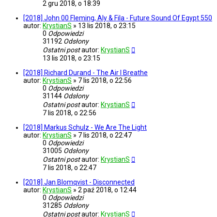
2 gru 2018, o 18:39
[2018] John 00 Fleming, Aly & Fila - Future Sound Of Egypt 550
autor:
KrystianS
»
13 lis 2018, o 23:15
0
Odpowiedzi
31192
Odsłony
Ostatni post
autor:
KrystianS
13 lis 2018, o 23:15
[2018] Richard Durand - The Air I Breathe
autor:
KrystianS
»
7 lis 2018, o 22:56
0
Odpowiedzi
31144
Odsłony
Ostatni post
autor:
KrystianS
7 lis 2018, o 22:56
[2018] Markus Schulz - We Are The Light
autor:
KrystianS
»
7 lis 2018, o 22:47
0
Odpowiedzi
31005
Odsłony
Ostatni post
autor:
KrystianS
7 lis 2018, o 22:47
[2018] Jan Blomqvist - Disconnected
autor:
KrystianS
»
2 paź 2018, o 12:44
0
Odpowiedzi
31285
Odsłony
Ostatni post
autor:
KrystianS