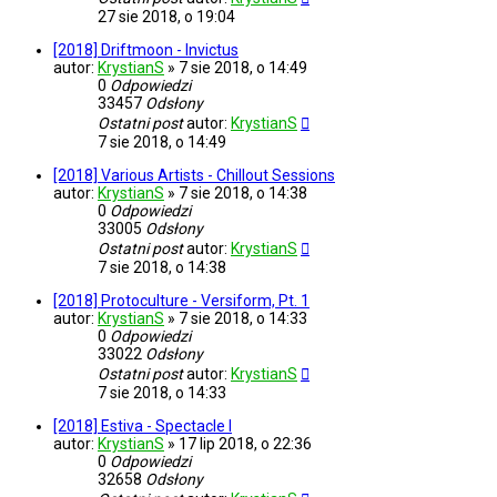
27 sie 2018, o 19:04
[2018] Driftmoon - Invictus
autor:
KrystianS
»
7 sie 2018, o 14:49
0
Odpowiedzi
33457
Odsłony
Ostatni post
autor:
KrystianS
7 sie 2018, o 14:49
[2018] Various Artists - Chillout Sessions
autor:
KrystianS
»
7 sie 2018, o 14:38
0
Odpowiedzi
33005
Odsłony
Ostatni post
autor:
KrystianS
7 sie 2018, o 14:38
[2018] Protoculture - Versiform, Pt. 1
autor:
KrystianS
»
7 sie 2018, o 14:33
0
Odpowiedzi
33022
Odsłony
Ostatni post
autor:
KrystianS
7 sie 2018, o 14:33
[2018] Estiva - Spectacle I
autor:
KrystianS
»
17 lip 2018, o 22:36
0
Odpowiedzi
32658
Odsłony