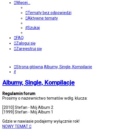
Więcej…
Tematy bez odpowiedzi
Aktywne tematy
Szukaj
FAQ
Zaloguj się
Zarejestruj się
Strona główna
Albumy, Single, Kompilacje
Szukaj
Albumy, Single, Kompilacje
Regulamin forum
Prosimy o nazewnictwo tematów wdłg. klucza:
[2010] Stefan - Mój Album 2
[1999] Stefan - Mój Album 1
Gdzie w nawiasie podajemy wyłącznie rok!
NOWY TEMAT