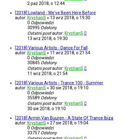
2 paź 2018, o 12:44
[2018] Lowland - We've Been Here Before
autor:
KrystianS
»
13 wrz 2018, o 19:30
0
Odpowiedzi
30995
Odsłony
Ostatni post
autor:
KrystianS
13 wrz 2018, o 19:30
[2018] Various Artists - Dance For Fall
autor:
KrystianS
»
11 wrz 2018, o 21:54
0
Odpowiedzi
30845
Odsłony
Ostatni post
autor:
KrystianS
11 wrz 2018, o 21:54
[2018] Various Artists - Trance 100 - Summer
autor:
KrystianS
»
30 sie 2018, o 19:10
0
Odpowiedzi
35589
Odsłony
Ostatni post
autor:
KrystianS
30 sie 2018, o 19:10
[2018] Armin Van Buuren - A State Of Trance Ibiza
autor:
KrystianS
»
27 sie 2018, o 19:04
0
Odpowiedzi
33757
Odsłony
Ostatni post
autor:
KrystianS