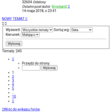
32604
Odsłony
Ostatni post
autor:
KrystianS
14 maja 2018, o 23:41
NOWY TEMAT
Wyświetl:
Sortuj wg:
Kierunek:
Tematy: 245
Strona
1
Przejdź do strony:
z
10
1
2
3
4
5
…
10
Następna
Wróć do wykazu forów