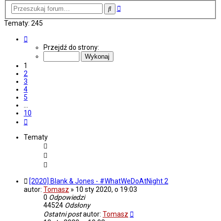
Wyszukiwanie
Szukaj
zaawansowane
Tematy: 245
Strona
1
Przejdź do strony:
z
10
1
2
3
4
5
…
10
Następna
Tematy
[2020] Blank & Jones - #WhatWeDoAtNight 2
autor:
Tomasz
»
10 sty 2020, o 19:03
0
Odpowiedzi
44524
Odsłony
Ostatni post
autor:
Tomasz