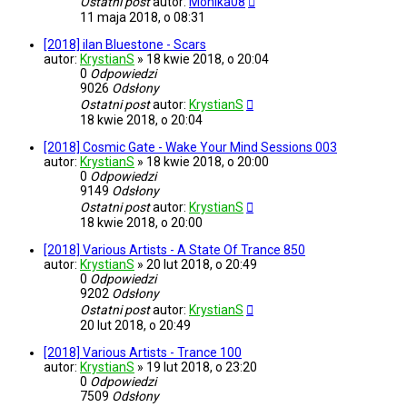
Ostatni post
autor:
Monika08
11 maja 2018, o 08:31
[2018] ilan Bluestone - Scars
autor:
KrystianS
»
18 kwie 2018, o 20:04
0
Odpowiedzi
9026
Odsłony
Ostatni post
autor:
KrystianS
18 kwie 2018, o 20:04
[2018] Cosmic Gate - Wake Your Mind Sessions 003
autor:
KrystianS
»
18 kwie 2018, o 20:00
0
Odpowiedzi
9149
Odsłony
Ostatni post
autor:
KrystianS
18 kwie 2018, o 20:00
[2018] Various Artists - A State Of Trance 850
autor:
KrystianS
»
20 lut 2018, o 20:49
0
Odpowiedzi
9202
Odsłony
Ostatni post
autor:
KrystianS
20 lut 2018, o 20:49
[2018] Various Artists - Trance 100
autor:
KrystianS
»
19 lut 2018, o 23:20
0
Odpowiedzi
7509
Odsłony