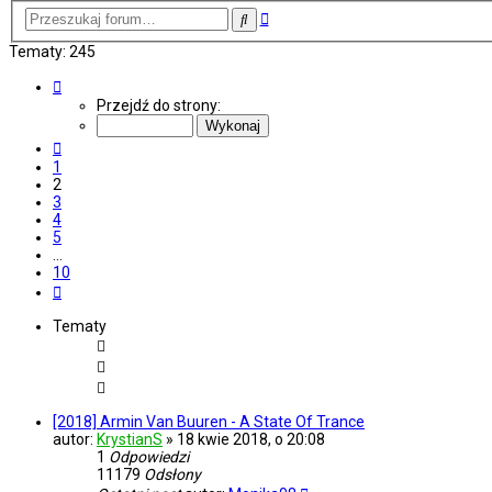
Wyszukiwanie
Szukaj
zaawansowane
Tematy: 245
Strona
2
Przejdź do strony:
z
10
Poprzednia
1
2
3
4
5
…
10
Następna
Tematy
[2018] Armin Van Buuren - A State Of Trance
autor:
KrystianS
»
18 kwie 2018, o 20:08
1
Odpowiedzi
11179
Odsłony