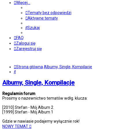
Więcej…
Tematy bez odpowiedzi
Aktywne tematy
Szukaj
FAQ
Zaloguj się
Zarejestruj się
Strona główna
Albumy, Single, Kompilacje
Szukaj
Albumy, Single, Kompilacje
Regulamin forum
Prosimy o nazewnictwo tematów wdłg. klucza:
[2010] Stefan - Mój Album 2
[1999] Stefan - Mój Album 1
Gdzie w nawiasie podajemy wyłącznie rok!
NOWY TEMAT