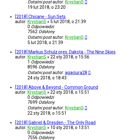
Ostatni post
autor:
KrystianS
19 lut 2018, o 23:20
[2018] Chicane - Sun:Sets
autor:
KrystianS
»
5 lut 2018, o 21:39
0
Odpowiedzi
7562
Odsłony
Ostatni post
autor:
KrystianS
5 lut 2018, o 21:39
[2018] Markus Schulz pres. Dakota - The Nine Skies
autor:
KrystianS
»
22 sty 2018, o 15:56
1
Odpowiedzi
8596
Odsłony
Ostatni post
autor:
agaciura28
24 sty 2018, o 18:43
[2018] Above & Beyond - Common Ground
autor:
KrystianS
»
22 sty 2018, o 15:51
0
Odpowiedzi
7699
Odsłony
Ostatni post
autor:
KrystianS
22 sty 2018, o 15:51
[2018] Gabriel & Dresden - The Only Road
autor:
KrystianS
»
10 sty 2018, o 13:51
0
Odpowiedzi
7556
Odsłony