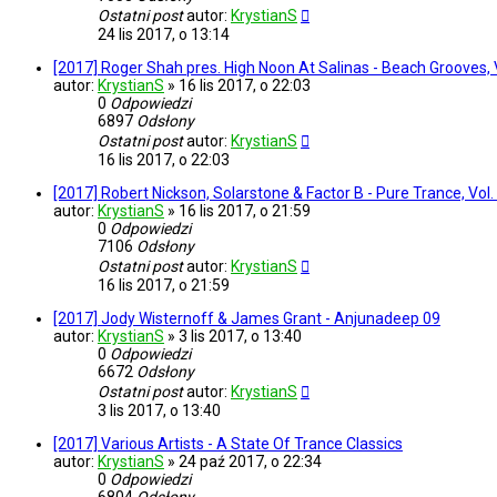
Ostatni post
autor:
KrystianS
24 lis 2017, o 13:14
[2017] Roger Shah pres. High Noon At Salinas - Beach Grooves, V
autor:
KrystianS
»
16 lis 2017, o 22:03
0
Odpowiedzi
6897
Odsłony
Ostatni post
autor:
KrystianS
16 lis 2017, o 22:03
[2017] Robert Nickson, Solarstone & Factor B - Pure Trance, Vol.
autor:
KrystianS
»
16 lis 2017, o 21:59
0
Odpowiedzi
7106
Odsłony
Ostatni post
autor:
KrystianS
16 lis 2017, o 21:59
[2017] Jody Wisternoff & James Grant - Anjunadeep 09
autor:
KrystianS
»
3 lis 2017, o 13:40
0
Odpowiedzi
6672
Odsłony
Ostatni post
autor:
KrystianS
3 lis 2017, o 13:40
[2017] Various Artists - A State Of Trance Classics
autor:
KrystianS
»
24 paź 2017, o 22:34
0
Odpowiedzi