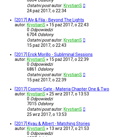
6804
Odsłony
Ostatni post
autor:
KrystianS
24 paź 2017, o 22:34
[2017] Aly & Fila - Beyond The Lights
autor:
KrystianS
»
15 paź 2017, o 22:43
0
Odpowiedzi
6704
Odsłony
Ostatni post
autor:
KrystianS
15 paź 2017, o 22:43
[2017] Erick Morillo - Subliminal Sessions
autor:
KrystianS
»
15 paź 2017, o 22:39
0
Odpowiedzi
6861
Odsłony
Ostatni post
autor:
KrystianS
15 paź 2017, o 22:39
[2017] Cosmic Gate - Materia Chapter One & Two
autor:
KrystianS
»
25 wrz 2017, o 13:53
0
Odpowiedzi
7015
Odsłony
Ostatni post
autor:
KrystianS
25 wrz 2017, o 13:53
[2017] Kyau & Albert - Matching Stories
autor:
KrystianS
»
13 wrz 2017, o 21:53
0
Odpowiedzi