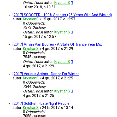
Ostatni post
autor:
KrystianS
10 sty 2018, o 13:51
[2017] SCOOTER - 100% Scooter (25 Years Wild And Wicked)
autor:
KrystianS
»
15 gru 2017, o 12:57
0
Odpowiedzi
7573
Odsłony
Ostatni post
autor:
KrystianS
15 gru 2017, o 12:57
[2017] Armin Van Buuren - A State Of Trance Year Mix
autor:
KrystianS
»
4 gru 2017, o 21:29
0
Odpowiedzi
7545
Odsłony
Ostatni post
autor:
KrystianS
4 gru 2017, o 21:29
[2017] Various Artists - Dance For Winter
autor:
KrystianS
»
4 gru 2017, o 21:25
0
Odpowiedzi
7344
Odsłony
Ostatni post
autor:
KrystianS
4 gru 2017, o 21:25
[2017] GoldFish - Late Night People
autor:
KrystianS
»
24 lis 2017, o 13:14
0
Odpowiedzi
7058
Odsłony