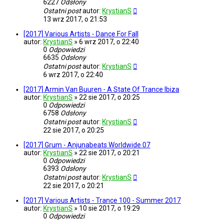
6227
Odsłony
Ostatni post
autor:
KrystianS
13 wrz 2017, o 21:53
[2017] Various Artists - Dance For Fall
autor:
KrystianS
»
6 wrz 2017, o 22:40
0
Odpowiedzi
6635
Odsłony
Ostatni post
autor:
KrystianS
6 wrz 2017, o 22:40
[2017] Armin Van Buuren - A State Of Trance Ibiza
autor:
KrystianS
»
22 sie 2017, o 20:25
0
Odpowiedzi
6758
Odsłony
Ostatni post
autor:
KrystianS
22 sie 2017, o 20:25
[2017] Grum - Anjunabeats Worldwide 07
autor:
KrystianS
»
22 sie 2017, o 20:21
0
Odpowiedzi
6393
Odsłony
Ostatni post
autor:
KrystianS
22 sie 2017, o 20:21
[2017] Various Artists - Trance 100 - Summer 2017
autor:
KrystianS
»
10 sie 2017, o 19:29
0
Odpowiedzi