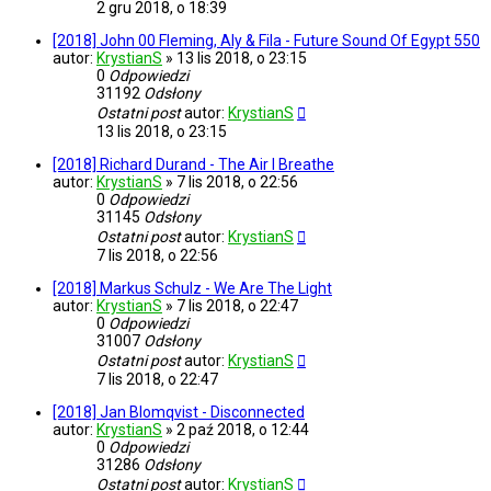
2 gru 2018, o 18:39
[2018] John 00 Fleming, Aly & Fila - Future Sound Of Egypt 550
autor:
KrystianS
»
13 lis 2018, o 23:15
0
Odpowiedzi
31192
Odsłony
Ostatni post
autor:
KrystianS
13 lis 2018, o 23:15
[2018] Richard Durand - The Air I Breathe
autor:
KrystianS
»
7 lis 2018, o 22:56
0
Odpowiedzi
31145
Odsłony
Ostatni post
autor:
KrystianS
7 lis 2018, o 22:56
[2018] Markus Schulz - We Are The Light
autor:
KrystianS
»
7 lis 2018, o 22:47
0
Odpowiedzi
31007
Odsłony
Ostatni post
autor:
KrystianS
7 lis 2018, o 22:47
[2018] Jan Blomqvist - Disconnected
autor:
KrystianS
»
2 paź 2018, o 12:44
0
Odpowiedzi
31286
Odsłony
Ostatni post
autor:
KrystianS