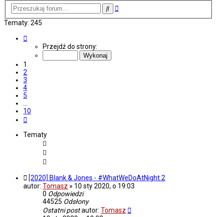
Wyszukiwanie
Szukaj
zaawansowane
Tematy: 245
Strona
1
Przejdź do strony:
z
10
1
2
3
4
5
…
10
Następna
Tematy
[2020] Blank & Jones - #WhatWeDoAtNight 2
autor:
Tomasz
»
10 sty 2020, o 19:03
0
Odpowiedzi
44525
Odsłony
Ostatni post
autor:
Tomasz