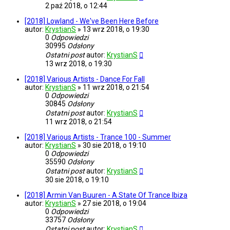
2 paź 2018, o 12:44
[2018] Lowland - We've Been Here Before
autor:
KrystianS
»
13 wrz 2018, o 19:30
0
Odpowiedzi
30995
Odsłony
Ostatni post
autor:
KrystianS
13 wrz 2018, o 19:30
[2018] Various Artists - Dance For Fall
autor:
KrystianS
»
11 wrz 2018, o 21:54
0
Odpowiedzi
30845
Odsłony
Ostatni post
autor:
KrystianS
11 wrz 2018, o 21:54
[2018] Various Artists - Trance 100 - Summer
autor:
KrystianS
»
30 sie 2018, o 19:10
0
Odpowiedzi
35590
Odsłony
Ostatni post
autor:
KrystianS
30 sie 2018, o 19:10
[2018] Armin Van Buuren - A State Of Trance Ibiza
autor:
KrystianS
»
27 sie 2018, o 19:04
0
Odpowiedzi
33757
Odsłony
Ostatni post
autor:
KrystianS