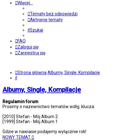
Więcej…
Tematy bez odpowiedzi
Aktywne tematy
Szukaj
FAQ
Zaloguj się
Zarejestruj się
Strona główna
Albumy, Single, Kompilacje
Szukaj
Albumy, Single, Kompilacje
Regulamin forum
Prosimy o nazewnictwo tematów wdłg. klucza:
[2010] Stefan - Mój Album 2
[1999] Stefan - Mój Album 1
Gdzie w nawiasie podajemy wyłącznie rok!
NOWY TEMAT