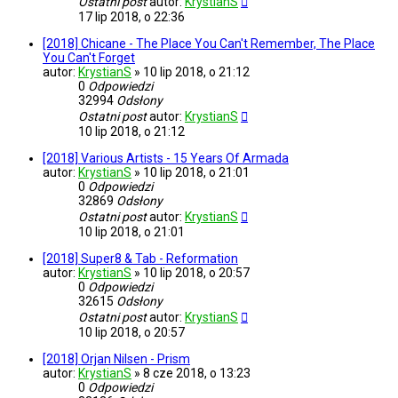
Ostatni post
autor:
KrystianS
17 lip 2018, o 22:36
[2018] Chicane - The Place You Can't Remember, The Place
You Can't Forget
autor:
KrystianS
»
10 lip 2018, o 21:12
0
Odpowiedzi
32994
Odsłony
Ostatni post
autor:
KrystianS
10 lip 2018, o 21:12
[2018] Various Artists - 15 Years Of Armada
autor:
KrystianS
»
10 lip 2018, o 21:01
0
Odpowiedzi
32869
Odsłony
Ostatni post
autor:
KrystianS
10 lip 2018, o 21:01
[2018] Super8 & Tab - Reformation
autor:
KrystianS
»
10 lip 2018, o 20:57
0
Odpowiedzi
32615
Odsłony
Ostatni post
autor:
KrystianS
10 lip 2018, o 20:57
[2018] Orjan Nilsen - Prism
autor:
KrystianS
»
8 cze 2018, o 13:23
0
Odpowiedzi