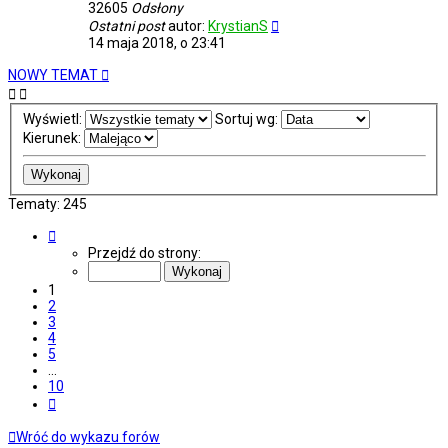
32605
Odsłony
Ostatni post
autor:
KrystianS
14 maja 2018, o 23:41
NOWY TEMAT
Wyświetl:
Sortuj wg:
Kierunek:
Tematy: 245
Strona
1
Przejdź do strony:
z
10
1
2
3
4
5
…
10
Następna
Wróć do wykazu forów