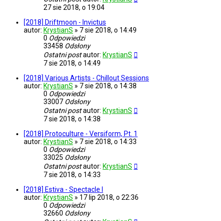
27 sie 2018, o 19:04
[2018] Driftmoon - Invictus
autor:
KrystianS
»
7 sie 2018, o 14:49
0
Odpowiedzi
33458
Odsłony
Ostatni post
autor:
KrystianS
7 sie 2018, o 14:49
[2018] Various Artists - Chillout Sessions
autor:
KrystianS
»
7 sie 2018, o 14:38
0
Odpowiedzi
33007
Odsłony
Ostatni post
autor:
KrystianS
7 sie 2018, o 14:38
[2018] Protoculture - Versiform, Pt. 1
autor:
KrystianS
»
7 sie 2018, o 14:33
0
Odpowiedzi
33025
Odsłony
Ostatni post
autor:
KrystianS
7 sie 2018, o 14:33
[2018] Estiva - Spectacle I
autor:
KrystianS
»
17 lip 2018, o 22:36
0
Odpowiedzi
32660
Odsłony