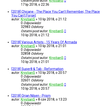
Ostatni post
autor:
KrystianS
17 lip 2018, o 22:36
[2018] Chicane - The Place You Can't Remember, The Place
You Can't Forget
autor:
KrystianS
»
10 lip 2018, o 21:12
0
Odpowiedzi
32983
Odsłony
Ostatni post
autor:
KrystianS
10 lip 2018, o 21:12
[2018] Various Artists - 15 Years Of Armada
autor:
KrystianS
»
10 lip 2018, o 21:01
0
Odpowiedzi
32858
Odsłony
Ostatni post
autor:
KrystianS
10 lip 2018, o 21:01
[2018] Super8 & Tab - Reformation
autor:
KrystianS
»
10 lip 2018, o 20:57
0
Odpowiedzi
32601
Odsłony
Ostatni post
autor:
KrystianS
10 lip 2018, o 20:57
[2018] Orjan Nilsen - Prism
autor:
KrystianS
»
8 cze 2018, o 13:23
0
Odpowiedzi