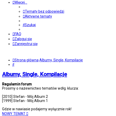
Więcej…
Tematy bez odpowiedzi
Aktywne tematy
Szukaj
FAQ
Zaloguj się
Zarejestruj się
Strona główna
Albumy, Single, Kompilacje
Szukaj
Albumy, Single, Kompilacje
Regulamin forum
Prosimy o nazewnictwo tematów wdłg. klucza:
[2010] Stefan - Mój Album 2
[1999] Stefan - Mój Album 1
Gdzie w nawiasie podajemy wyłącznie rok!
NOWY TEMAT