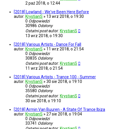
2 paź 2018, o 12:44
[2018] Lowland - We've Been Here Before
autor:
KrystianS
»
13 wrz 2018, o 19:30
0
Odpowiedzi
30986
Odsłony
Ostatni post
autor:
KrystianS
13 wrz 2018, o 19:30
[2018] Various Artists - Dance For Fall
autor:
KrystianS
»
11 wrz 2018, o 21:54
0
Odpowiedzi
30835
Odsłony
Ostatni post
autor:
KrystianS
11 wrz 2018, o 21:54
[2018] Various Artists - Trance 100 - Summer
autor:
KrystianS
»
30 sie 2018, o 19:10
0
Odpowiedzi
35580
Odsłony
Ostatni post
autor:
KrystianS
30 sie 2018, o 19:10
[2018] Armin Van Buuren - A State Of Trance Ibiza
autor:
KrystianS
»
27 sie 2018, o 19:04
0
Odpowiedzi
33741
Odsłony
Ostatni post
autor:
KrystianS