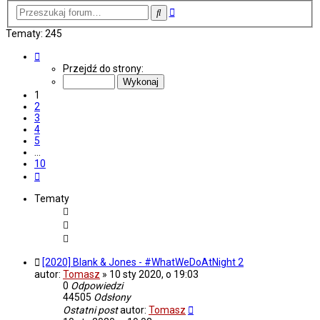
Wyszukiwanie
Szukaj
zaawansowane
Tematy: 245
Strona
1
Przejdź do strony:
z
10
1
2
3
4
5
…
10
Następna
Tematy
[2020] Blank & Jones - #WhatWeDoAtNight 2
autor:
Tomasz
»
10 sty 2020, o 19:03
0
Odpowiedzi
44505
Odsłony
Ostatni post
autor:
Tomasz