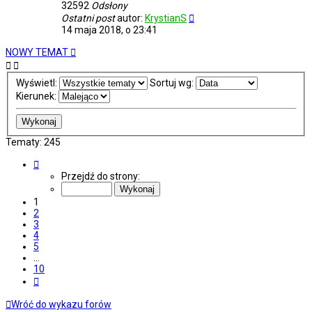
32592
Odsłony
Ostatni post
autor:
KrystianS
14 maja 2018, o 23:41
NOWY TEMAT
Wyświetl:
Sortuj wg:
Kierunek:
Tematy: 245
Strona
1
Przejdź do strony:
z
10
1
2
3
4
5
…
10
Następna
Wróć do wykazu forów