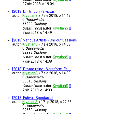
27 sie 2018, o 19:04
[2018] Driftmoon - Invictus
autor:
KrystianS
»
7 sie 2018, o 14:49
0
Odpowiedzi
33444
Odsłony
Ostatni post
autor:
KrystianS
7 sie 2018, o 14:49
[2018] Various Artists - Chillout Sessions
autor:
KrystianS
»
7 sie 2018, o 14:38
0
Odpowiedzi
32993
Odsłony
Ostatni post
autor:
KrystianS
7 sie 2018, o 14:38
[2018] Protoculture - Versiform, Pt. 1
autor:
KrystianS
»
7 sie 2018, o 14:33
0
Odpowiedzi
33013
Odsłony
Ostatni post
autor:
KrystianS
7 sie 2018, o 14:33
[2018] Estiva - Spectacle I
autor:
KrystianS
»
17 lip 2018, o 22:36
0
Odpowiedzi
32650
Odsłony