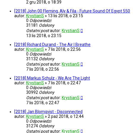
2 gru 2018, o 18:39
[2018] John 00 Fleming, Aly & Fila - Future Sound Of Egypt 550
autor:
KrystianS
»
13 lis 2018, o 23:15
0
Odpowiedzi
31181
Odsłony
Ostatni post
autor:
KrystianS
13 lis 2018, o 23:15
[2018] Richard Durand - The Air I Breathe
autor:
KrystianS
»
7 lis 2018, o 22:56
0
Odpowiedzi
31132
Odsłony
Ostatni post
autor:
KrystianS
7 lis 2018, o 22:56
[2018] Markus Schulz - We Are The Light
autor:
KrystianS
»
7 lis 2018, o 22:47
0
Odpowiedzi
30992
Odsłony
Ostatni post
autor:
KrystianS
7 lis 2018, o 22:47
[2018] Jan Blomqvist - Disconnected
autor:
KrystianS
»
2 paź 2018, o 12:44
0
Odpowiedzi
31274
Odsłony
Ostatni post
autor:
KrystianS