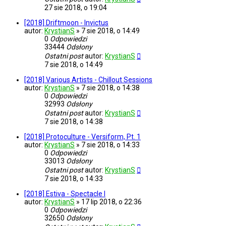
27 sie 2018, o 19:04
[2018] Driftmoon - Invictus
autor:
KrystianS
»
7 sie 2018, o 14:49
0
Odpowiedzi
33444
Odsłony
Ostatni post
autor:
KrystianS
7 sie 2018, o 14:49
[2018] Various Artists - Chillout Sessions
autor:
KrystianS
»
7 sie 2018, o 14:38
0
Odpowiedzi
32993
Odsłony
Ostatni post
autor:
KrystianS
7 sie 2018, o 14:38
[2018] Protoculture - Versiform, Pt. 1
autor:
KrystianS
»
7 sie 2018, o 14:33
0
Odpowiedzi
33013
Odsłony
Ostatni post
autor:
KrystianS
7 sie 2018, o 14:33
[2018] Estiva - Spectacle I
autor:
KrystianS
»
17 lip 2018, o 22:36
0
Odpowiedzi
32650
Odsłony