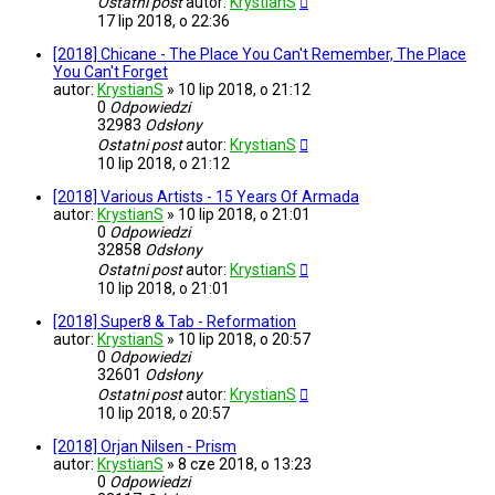
Ostatni post
autor:
KrystianS
17 lip 2018, o 22:36
[2018] Chicane - The Place You Can't Remember, The Place
You Can't Forget
autor:
KrystianS
»
10 lip 2018, o 21:12
0
Odpowiedzi
32983
Odsłony
Ostatni post
autor:
KrystianS
10 lip 2018, o 21:12
[2018] Various Artists - 15 Years Of Armada
autor:
KrystianS
»
10 lip 2018, o 21:01
0
Odpowiedzi
32858
Odsłony
Ostatni post
autor:
KrystianS
10 lip 2018, o 21:01
[2018] Super8 & Tab - Reformation
autor:
KrystianS
»
10 lip 2018, o 20:57
0
Odpowiedzi
32601
Odsłony
Ostatni post
autor:
KrystianS
10 lip 2018, o 20:57
[2018] Orjan Nilsen - Prism
autor:
KrystianS
»
8 cze 2018, o 13:23
0
Odpowiedzi