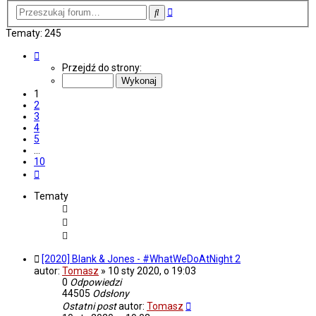
Wyszukiwanie
Szukaj
zaawansowane
Tematy: 245
Strona
1
Przejdź do strony:
z
10
1
2
3
4
5
…
10
Następna
Tematy
[2020] Blank & Jones - #WhatWeDoAtNight 2
autor:
Tomasz
»
10 sty 2020, o 19:03
0
Odpowiedzi
44505
Odsłony
Ostatni post
autor:
Tomasz