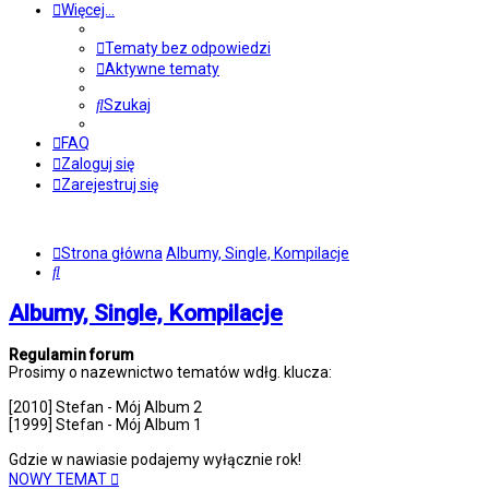
Więcej…
Tematy bez odpowiedzi
Aktywne tematy
Szukaj
FAQ
Zaloguj się
Zarejestruj się
Strona główna
Albumy, Single, Kompilacje
Szukaj
Albumy, Single, Kompilacje
Regulamin forum
Prosimy o nazewnictwo tematów wdłg. klucza:
[2010] Stefan - Mój Album 2
[1999] Stefan - Mój Album 1
Gdzie w nawiasie podajemy wyłącznie rok!
NOWY TEMAT