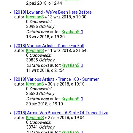
2 paź 2018, o 12:44
[2018] Lowland - We've Been Here Before
autor:
KrystianS
»
13 wrz 2018, o 19:30
0
Odpowiedzi
30986
Odsłony
Ostatni post
autor:
KrystianS
13 wrz 2018, o 19:30
[2018] Various Artists - Dance For Fall
autor:
KrystianS
»
11 wrz 2018, o 21:54
0
Odpowiedzi
30835
Odsłony
Ostatni post
autor:
KrystianS
11 wrz 2018, o 21:54
[2018] Various Artists - Trance 100 - Summer
autor:
KrystianS
»
30 sie 2018, o 19:10
0
Odpowiedzi
35580
Odsłony
Ostatni post
autor:
KrystianS
30 sie 2018, o 19:10
[2018] Armin Van Buuren - A State Of Trance Ibiza
autor:
KrystianS
»
27 sie 2018, o 19:04
0
Odpowiedzi
33741
Odsłony
Ostatni post
autor:
KrystianS