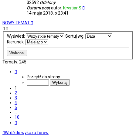
32592
Odsłony
Ostatni post
autor:
KrystianS
14 maja 2018, o 23:41
NOWY TEMAT
Wyświetl:
Sortuj wg:
Kierunek:
Tematy: 245
Strona
1
Przejdź do strony:
z
10
1
2
3
4
5
…
10
Następna
Wróć do wykazu forów